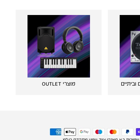
וביתיים
מוצרי OUTLET
 שמורות ר.א פאנקי ציוד שמע מתקדם בע"מ