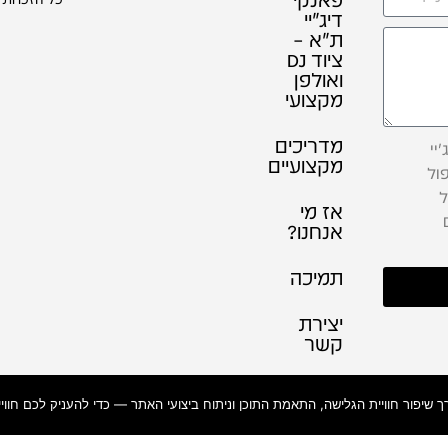
דיג׳יי
ת"א –
ציוד DJ
ואולפן
מקצועי
מדריכים
יי
מקצועיים
ול
ל
אז מי
אנחנו?
תמיכה
יצירת
קשר
תקנון
אתר