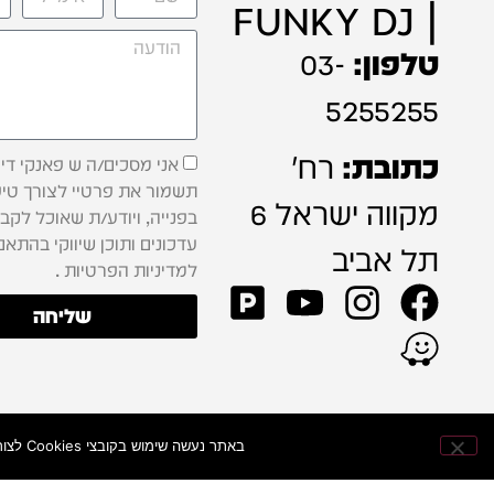
| FUNKY DJ
טלפון:
03-
5255255
כתובת:
רח'
אני מסכים/ה ש פאנקי דיג'
תשמור את פרטיי לצורך טיפ
מקווה ישראל 6
בפנייה, ויודע/ת שאוכל לקב
עדכונים ותוכן שיווקי בהתאם
תל אביב
למדיניות הפרטיות .
שליחה
באתר נעשה שימוש בקובצי Cookies לצורך שיפור חוויית הגלישה, התאמת התוכן וניתוח ביצועי האתר — כדי להעניק לכם חוויית קנייה מהירה ונוחה יותר.