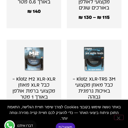
מקצועי לאולפן
באורך 0.6 מטר
באורכים שונים
₪
140
₪
130
–
₪
115
Klotz M2 XLR-XLR –
Klotz XLR-TRS 3M –
כבל מאוזן מקצועי
כבל XLR מאוזן
באיכות גרמנית
מקצועי ברמת אולפן
גבוהה
באורך 1 מטר
₪
158
₪
148
באתר נעשה שימוש בקובצי Cookies לצורך שיפור חוויית הגלישה, התאמת
התוכן וניתוח ביצועי האתר — כדי להעניק לכם חוויית קנייה מהירה ונוחה
יותר.
דברו איתנו
מאשר/ת