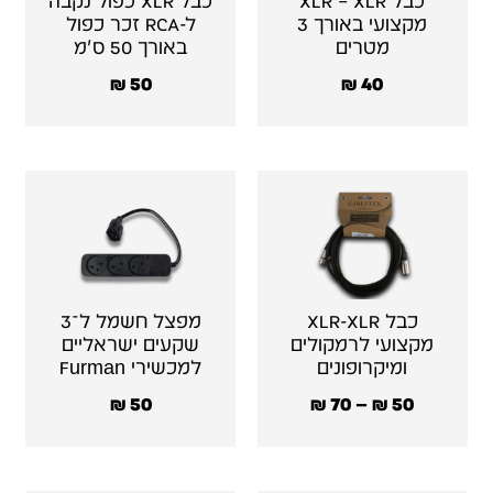
כבל XLR – XLR
כבל XLR כפול נקבה
מקצועי באורך 3
ל-RCA זכר כפול
מטרים
באורך 50 ס״מ
₪
50
₪
40
כבל XLR-XLR
מפצל חשמל ל־3
מקצועי לרמקולים
שקעים ישראליים
ומיקרופונים
למכשירי Furman
₪
50
₪
70
–
₪
50