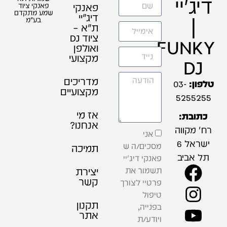
 ציוד
תקדם
"מ