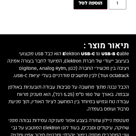
עי
ר בצורה אמינה
,
אולפן
רווח
מניעת
 מפני
El המוטבע על גבי
דויק