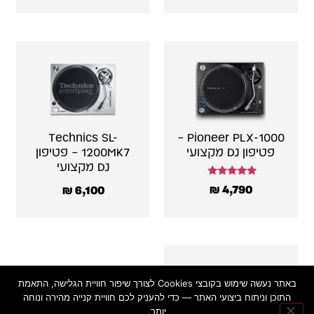
Technics SL-
Pioneer PLX-1000 –
פטיפון DJ מקצועי
1200MK7 – פטיפון
DJ מקצועי
דורג
₪
4,790
₪
6,100
5.00
מתוך 5
באתר נעשה שימוש בקובצי Cookies לצורך שיפור חוויית הגלישה, התאמת
התוכן וניתוח ביצועי האתר — כדי להעניק לכם חוויית קנייה מהירה ונוחה
יותר.