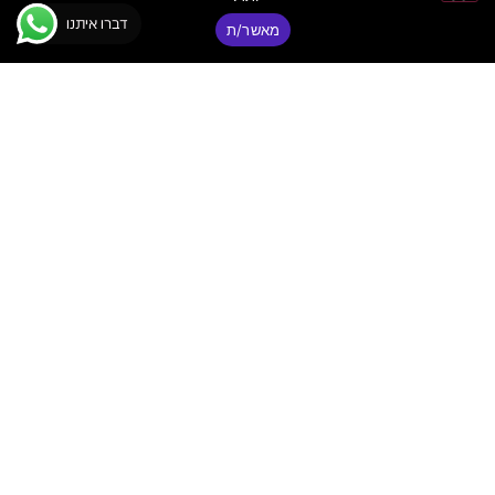
דברו איתנו
מאשר/ת
Technics SL-
1210MK7 Black –
פטיפון מקצועי שחור
לדיג'יי
₪
6,100
פאנקי
יצירת
ניווט
קשר
באתר
© כל הזכויות
דיג'יי
שמורות ר.א
פאנקי
פאנקי ציוד
שמע מתקדם
דיג׳יי
|
בע"מ
ת"א –
ציוד DJ
FUNKY
ואולפן
מקצועי
DJ
מדריכים
טלפון:
03-