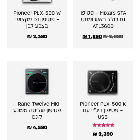
Mixars STA – פטיפון
Pioneer PLX-500 W
DJ כולל ראש ומחט
– פטיפון DJ מקצועי
ATL3600
בצבע לבן
₪
2,390
₪
1,890
₪
2,690
Rane Twelve MKII –
Pioneer PLX-500 K
– פטיפון דיג׳יי עם
פטיפון שליטה ממונע
USB
ל-DJ
₪
4,590
דורג
₪
2,390
5.00
מתוך 5