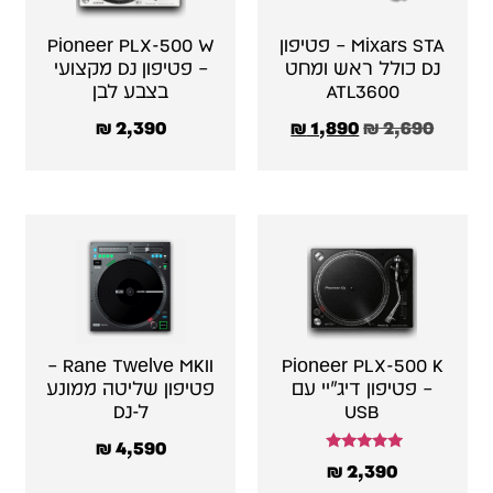
Mixars STA – פטיפון
Pioneer PLX-500 W
DJ כולל ראש ומחט
– פטיפון DJ מקצועי
ATL3600
בצבע לבן
₪
2,390
₪
1,890
₪
2,690
Rane Twelve MKII –
Pioneer PLX-500 K
– פטיפון דיג׳יי עם
פטיפון שליטה ממונע
USB
ל-DJ
₪
4,590
דורג
₪
2,390
5.00
מתוך 5