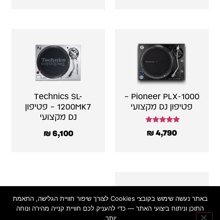
Technics SL-
Pioneer PLX-1000 –
פטיפון DJ מקצועי
1200MK7 – פטיפון
DJ מקצועי
דורג
₪
4,790
₪
6,100
5.00
מתוך 5
באתר נעשה שימוש בקובצי Cookies לצורך שיפור חוויית הגלישה, התאמת
התוכן וניתוח ביצועי האתר — כדי להעניק לכם חוויית קנייה מהירה ונוחה
יותר.