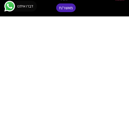
דברו איתנו
מאשר/ת
Technics SL-
1210MK7 Black –
פטיפון מקצועי שחור
לדיג'יי
₪
6,100
פאנקי
יצירת
ניווט
קשר
באתר
© כל הזכויות
דיג'יי
שמורות ר.א
פאנקי
פאנקי ציוד
שמע מתקדם
דיג׳יי
|
בע"מ
ת"א –
ציוד DJ
FUNKY
ואולפן
מקצועי
DJ
מדריכים
טלפון:
03-