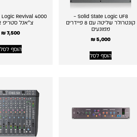
e Logic Revival 4000
Solid State Logic UF8 –
קונטרולר שליטה עם 8 פיידרים
צ׳אנל סטריפ אנ
ממונעים
₪
7,500
₪
5,000
הוסף לסל
הוסף לסל