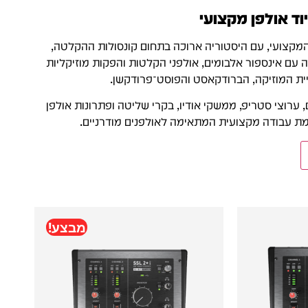
וד אולפן מקצועי
ו המקצועי, עם היסטוריה ארוכה בתחום קונסולות ההקלטה,
לפנים המקצועיים. המותג הבריטי Solid State Logic מזוהה עם אינספור אלבומים, אולפני הקלטות והפקות מוזיקליות
ת המוזיקה, הברודקאסט והפוסט־פרודקשן.
יקסרים, ערוצי סטריפ, ממשקי אודיו, בקרי שליטה ופתרונות אולפן
מבצע!