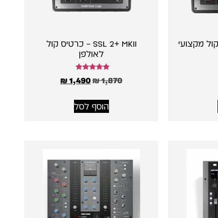
רטיס קול מקצועי
SSL 2+ MKII – כרטיס קול
לאולפן
דורג
₪
1,490
₪
1,870
5.00
מתוך 5
הוסף לסל