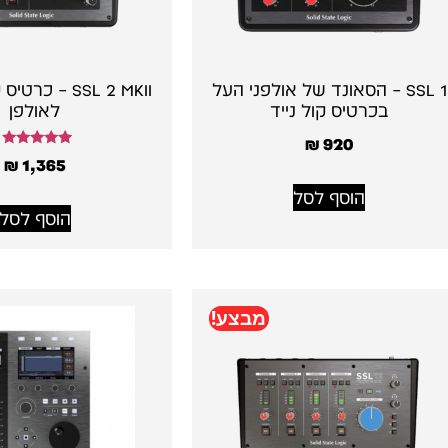
SSL 1 – הסאונד של אולפני העל
SSL 2 MKII – כ
בכרטיס קול נייד
לאולפן
₪
920
דורג
₪
1,365
5.00
מתוך 5
הוסף לסל
הוסף לסל
מבצע!