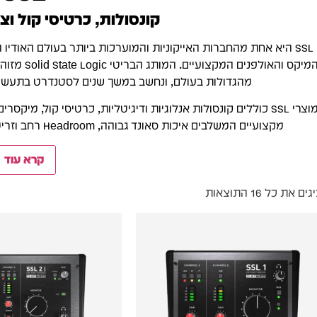
קונסולות, כרטיסי קול וצי
SSL היא אחת מהחברות האייקוניות והמוערכות ביותר בעולם האודי
המיקס והאו
מהגדולות בעולם, ונחשב במשך שנים לסטנדרט בתעשיי
מוצרי SSL כוללים קונסולות אנלוגיות ודיגיטליות, כרטיסי קול, מ
מקצועיים המשלבים איכות סאונד גבוהה, Headroom רחב וזרימת עבודה מקצועית המתאימה לאולפנים מודרניים.
קרא עוד
ם את כל ⁦16⁩ התוצאות