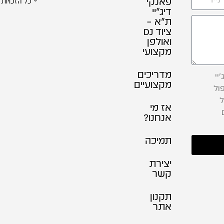
פאנקי
© כל הזכויות
דיג׳יי
ת"א –
ציוד DJ
ואולפן
מקצועי
מדריכים
יי
מקצועיים
ול
ל
אז מי
אנחנו?
תמיכה
יצירת
קשר
תקנון
אתר