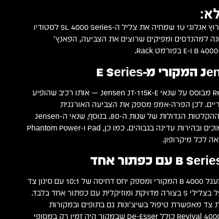
א:
SSL Revival 4000 הוא ערוץ אנלוגי 1U שמחיה את צליל ה-SL 4000 Series לסטודיו
ונה למהנדסים ומפיקים שרוצים את הצביעה, הפאנץ'
פרה-אמפ ה-Revival 4000 מבוסס על שנאי Jensen JT-115K-E — אותו רכיב שהופיע
-E Series המקוריים. לכן הפרה-אמפ מספק את הצביעה האורגנית
והמוזיקלית שאפיינה את ההקלטות הגדולות של שנות ה-80. בנוסף, שנאי ה-Jensen
מעניק עושר בתדרים הנמוכים ובהירות עדינה בגבוהים. כמו כן, Pad ו-Phantom Power
ה-De-Esser מבוסס על מעגל 4000 B המקורי ומספק יחס דחיסה של 10:1 עם סינון צד
ב-7 kHz. לפיכך הוא מטפל בצלילי S בצורה מדויקת ומוזיקלית עם כפתור אחד בלבד.
צד מאפשרת טיפול בשיצ'ונות גם בתופים ובמקורות
אגרסיביים אחרים. כך ה-Revival 4000 כולל De-Esser שבמקור היה זמין רק במסופי