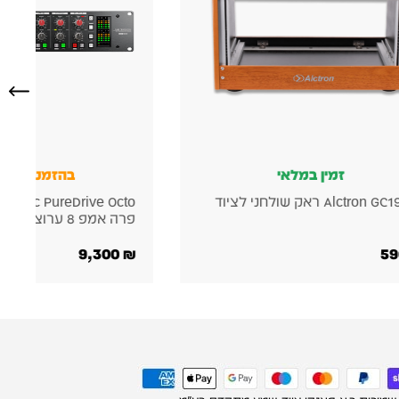
זמין במלאי
בהזמנה מוק
Alctron GC19-4U ראק שולחני לציוד
פרה אמפ 8 ערוצים
9,300
₪