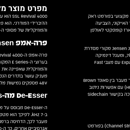
מפרט מוצר מל
ץ (Channel Strip) אנלוגי מקצועי בפורמט ראק
ה את הסאונד האייקוני, הצביעה
ההיברידי המודרני. הוא פ
ונסולות SL 4000 B ו-E מתחילת שנות ה-80 במארז קומפקטי לאולפן
והמוזיקליות של מסופי ה-4000 B ו-E בפורמט Rack.
פרה-אמפ Jensen המקורי מ-E Series
היחידה מצוידת בקדם-מגבר (Preamp) מבוסס שנאי Jensen JT-115K-E מקורי מסדרת
E, יחידת De-Esser ייעודית מסדרת B עם ניתוב סיידצ'יין ב-7kHz, ומעגל דינמיקה
בערוצי ה
דיסקרטי Class A VCA הכולל קומפרסור, לימיטר, גייט ו-Expander עם מצבי Fast
בנוסף, ה-Revival 4000 מציע EQ אנלוגי בעל 4 פסים המאפשר מעבר בין סאונד Brown
48V מספקים גמישות מלאה לכל מיקרופון.
Knob (02) ל-Black Knob (242), פילטרים מתקדמים (HPF/LPF) עם אפשרות ניתוב
De-Esser מה-B Series עם כפתור אחד
למעגל ה-Sidechain, נקודת Insert מאוזנת לציוד חיצוני, ותמיכה בקישור Sidechain
מעבר לכך, הדחיסה ברמת 
SSL Revival 4000 – ערוץ הקלטה אנלוגי (Channel Strip) בפורמט