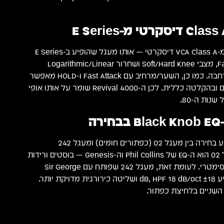
מקטע הדינמיקה מורכב מ-VCA Class A דיסקרטי — אותו מעגל שהופיע ב-E Series
המקורי. בנוסף, Fast Attack, מצבי Soft/Hard Knee ושחרור Logarithmic/Linear
מספקים פלטת תצורות רחבה. כמו כן, השער/מרחיב עם Fast Attack ו-HOLD מאפשר
ניהול מדויק בהפקת תופים ובהקלטה כללית. לכן ה-Revival 4000 שומר על אותו אופי
נות ה-80.
ה-EQ ארבעת-הפסים מציע בחירה בין מעגל 02 (כפתורים חומים) ומעגל 242
(כפתורים שחורים). מעגל 02 הוא ה-EQ של Phil Collins וה-Genesis — בוסטים ורידות
חלקים ורחבים עם עיצוב סימטרי. לעומת זאת, מעגל 242 שפותח עם Sir George
Martin ל-AIR Studios מציע ±18 dB, HPF 18 dB/oct ושליטה כירורגית מדויקת יותר.