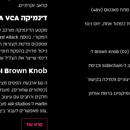
קלאב יוקרתיים.
פרה-אמפ Jensen JT-115K-E מסדרת E עם מתח פאנטום (48V)
דינמיקה Class A VCA דיסקרטי מ-E Series
מעגל סילוק תדרי S מסדרת B בלחיצת כפתור אחת, יחס 10:1
4 פסי EQ עם אפשרות בחירה בין סאונד Brown Knob (02) ל-
דינמי שייצר את הצליל של ש
פילטרי HPF ו-LPF עם אפשרות ניתוב ל-Sidechain וכניסת
Brown Knob ו-Black Knob EQ בבחירה
דים חיצוניים ותמיכה בקישור
ומיקסינג ברמת אולפן
SSL מאפשרים לעבור בין השניים בלחיצת כפתור.
קרא עוד