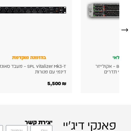
ין במלאי
בהזמנה מוקדמת
Behringer FBQ3102HD – אקולייזר
SPL Vitalizer Mk3-T – מעבד סאונ
דינמי עם מנורות
5,500
₪
פאנקי דיג'יי
יצירת קשר