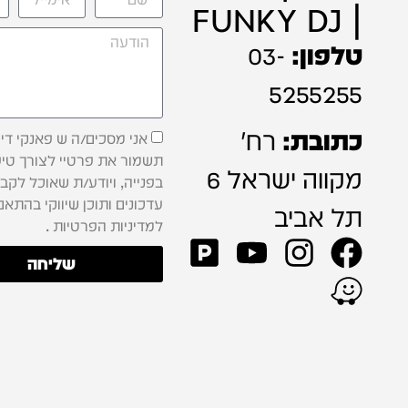
| FUNKY DJ
טלפון:
03-
5255255
כתובת:
רח'
אני מסכים/ה ש פאנקי דיג'
תשמור את פרטיי לצורך טיפ
מקווה ישראל 6
בפנייה, ויודע/ת שאוכל לקב
עדכונים ותוכן שיווקי בהתאם
תל אביב
למדיניות הפרטיות .
שליחה