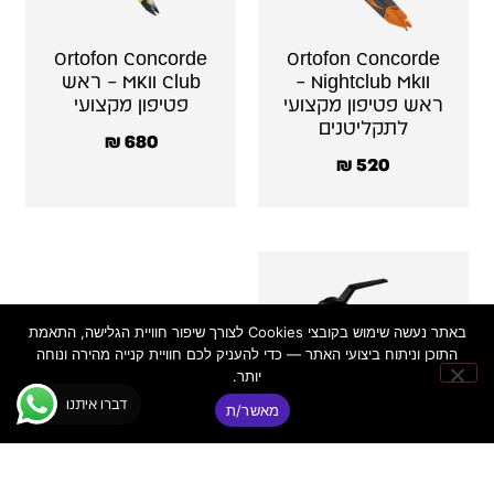
Ortofon Concorde
Ortofon Concorde
Nightclub MkII –
MKII Club – ראש
ראש פטיפון מקצועי
פטיפון מקצועי
לתקליטנים
₪
680
₪
520
באתר נעשה שימוש בקובצי Cookies לצורך שיפור חוויית הגלישה, התאמת
התוכן וניתוח ביצועי האתר — כדי להעניק לכם חוויית קנייה מהירה ונוחה
יותר.
Ortofon Concorde
דברו איתנו
מאשר/ת
MKII Elite – ראש
פטיפון פרימיום
₪
1,480