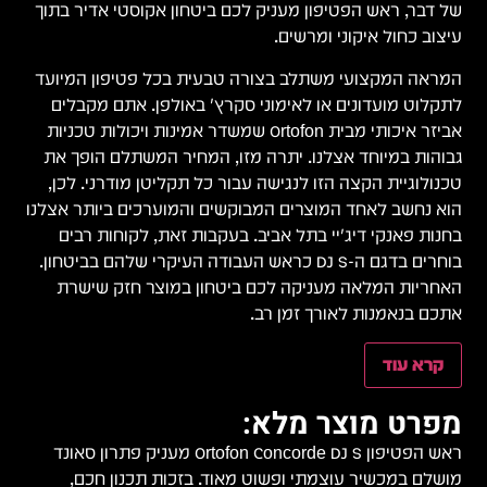
של דבר, ראש הפטיפון מעניק לכם ביטחון אקוסטי אדיר בתוך
עיצוב כחול איקוני ומרשים.
המראה המקצועי משתלב בצורה טבעית בכל פטיפון המיועד
לתקלוט מועדונים או לאימוני סקרץ' באולפן. אתם מקבלים
אביזר איכותי מבית Ortofon שמשדר אמינות ויכולות טכניות
גבוהות במיוחד אצלנו. יתרה מזו, המחיר המשתלם הופך את
טכנולוגיית הקצה הזו לנגישה עבור כל תקליטן מודרני. לכן,
הוא נחשב לאחד המוצרים המבוקשים והמוערכים ביותר אצלנו
בחנות פאנקי דיג'יי בתל אביב. בעקבות זאת, לקוחות רבים
בוחרים בדגם ה-DJ S כראש העבודה העיקרי שלהם בביטחון.
האחריות המלאה מעניקה לכם ביטחון במוצר חזק שישרת
אתכם בנאמנות לאורך זמן רב.
קרא עוד
מפרט מוצר מלא:
ראש הפטיפון Ortofon Concorde DJ S מעניק פתרון סאונד
מושלם במכשיר עוצמתי ופשוט מאוד. בזכות תכנון חכם,