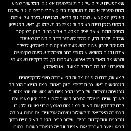
שמחפשים שילוב של נוחות וביצועים אמינים. המכשיר מציע
מחט ספרית איכותית העוקבת בדיוק אחרי חריצי הויניל שלכם
באולפן המקצועי. מבנה גוף הראש מבטיח שמירה על יציבות
המחט בזמן נגינה רציפה ודינמית בבית. כמו כן, ראש הפטיפון
מספק מתח יציאה יציב המבטיח צליל ברור וחזק במיקסר
שלכם. יתרה מזו, היכולת לשחזר תדרים בצורה מאוזנת
מעניקה יתרון עצום בהשמעת מוזיקה חיה באולפן. לפיכך,
אתם נהנים מחופש אומנותי רחב ומיכולת שמיעה מקצועית
ומרשימה מאוד בכל אירוע. בעקבות כך, כל תקליט נשמע חי
ומפורט יותר בתוך חלל המועדון או האולפן.
למעשה, דגם ה-DJ S מהווה כלי עבודה חיוני לתקליטנים
המחפשים ראש רב-תכליתי וחזק באמת. רמת הגימור הגבוהה
מבטיחה עמידות של רכיבי הפרימיום בשימוש יום-יומי ממושך
לאורך שנים. פעולת החיבור הישיר לזרוע הפטיפון מאפשרת
לכם להתקין את הציוד במינימום מאמץ טכני פשוט. לכן, זו
הבחירה האידיאלית לשילוב עוצמה אנלוגית עם נוחות עבודה
מודרנית ומתקדמת בבית. שילוב רכיבי הפנים האיכותיים בתוך
הראש יוצר העברת אות אמינה ונקייה במיוחד בשטח. בסופו