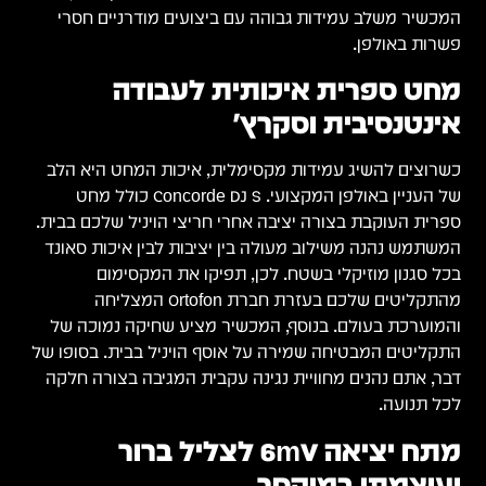
המכשיר משלב עמידות גבוהה עם ביצועים מודרניים חסרי
פשרות באולפן.
מחט ספרית איכותית לעבודה
אינטנסיבית וסקרץ'
כשרוצים להשיג עמידות מקסימלית, איכות המחט היא הלב
של העניין באולפן המקצועי. Concorde DJ S כולל מחט
ספרית העוקבת בצורה יציבה אחרי חריצי הויניל שלכם בבית.
המשתמש נהנה משילוב מעולה בין יציבות לבין איכות סאונד
בכל סגנון מוזיקלי בשטח. לכן, תפיקו את המקסימום
מהתקליטים שלכם בעזרת חברת Ortofon המצליחה
והמוערכת בעולם. בנוסף, המכשיר מציע שחיקה נמוכה של
התקליטים המבטיחה שמירה על אוסף הויניל בבית. בסופו של
דבר, אתם נהנים מחוויית נגינה עקבית המגיבה בצורה חלקה
לכל תנועה.
מתח יציאה 6mV לצליל ברור
ועוצמתי במיקסר