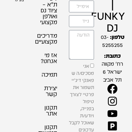
|
ת"א –
ציוד DJ
FUNKY
ואולפן
מקצועי
DJ
מדריכים
טלפון:
03-
מקצועיים
5255255
אז מי
כתובת:
אנחנו?
רח' מקווה
אני
ישראל 6
מסכים/ה ש
תמיכה
תל אביב
פאנקי דיג'יי
תשמור את
יצירת
קשר
פרטיי לצורך
טיפול
תקנון
בפנייה,
אתר
ויודע/ת
שאוכל לקבל
תקנון
עדכונים