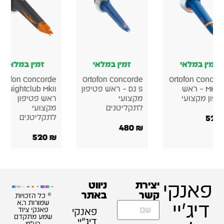
זמין במלאי
זמין במלאי
זמין במלאי
rtofon Concorde
Ortofon Concorde
Ortofon Concor
MKII DJ – ראש
DJ S – ראש פטיפון
Nightclub MkII –
יפון מקצועי
מקצועי
ראש פטיפון
לתקליטנים
מקצועי
520
לתקליטנים
480
₪
520
₪
פאנקי
יצירת
ניווט
קשר
באתר
© כל הזכויות
דיג'יי
שמורות ר.א
פאנקי
פאנקי ציוד
שמע מתקדם
דיג׳יי
בע"מ