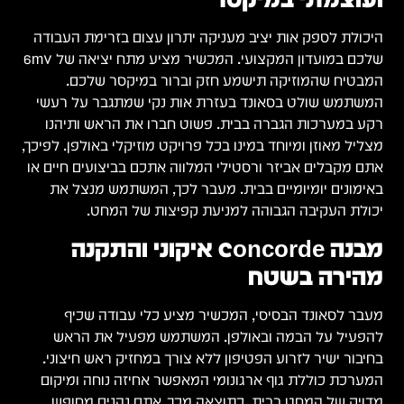
היכולת לספק אות יציב מעניקה יתרון עצום בזרימת העבודה
שלכם במועדון המקצועי. המכשיר מציע מתח יציאה של 6mV
המבטיח שהמוזיקה תישמע חזק וברור במיקסר שלכם.
המשתמש שולט בסאונד בעזרת אות נקי שמתגבר על רעשי
רקע במערכות הגברה בבית. פשוט חברו את הראש ותיהנו
מצליל מאוזן ומיוחד במינו בכל פרויקט מוזיקלי באולפן. לפיכך,
אתם מקבלים אביזר ורסטילי המלווה אתכם בביצועים חיים או
באימונים יומיומיים בבית. מעבר לכך, המשתמש מנצל את
יכולת העקיבה הגבוהה למניעת קפיצות של המחט.
מבנה Concorde איקוני והתקנה
מהירה בשטח
מעבר לסאונד הבסיסי, המכשיר מציע כלי עבודה שכיף
להפעיל על הבמה ובאולפן. המשתמש מפעיל את הראש
בחיבור ישיר לזרוע הפטיפון ללא צורך במחזיק ראש חיצוני.
המערכת כוללת גוף ארגונומי המאפשר אחיזה נוחה ומיקום
מדויק של המחט בבית. כתוצאה מכך, אתם נהנים מחופש