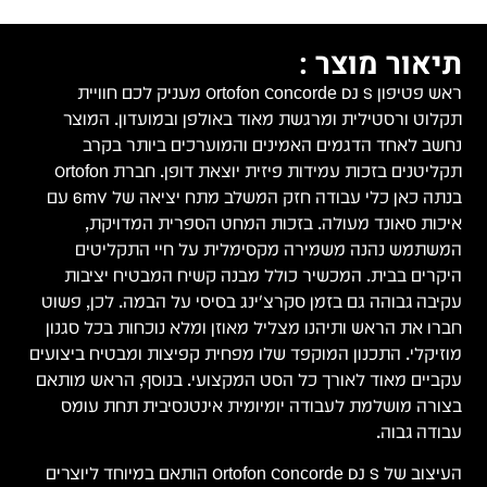
תיאור מוצר :
ראש פטיפון Ortofon Concorde DJ S מעניק לכם חוויית
תקלוט ורסטילית ומרגשת מאוד באולפן ובמועדון. המוצר
נחשב לאחד הדגמים האמינים והמוערכים ביותר בקרב
תקליטנים בזכות עמידות פיזית יוצאת דופן. חברת Ortofon
בנתה כאן כלי עבודה חזק המשלב מתח יציאה של 6mV עם
איכות סאונד מעולה. בזכות המחט הספרית המדויקת,
המשתמש נהנה משמירה מקסימלית על חיי התקליטים
היקרים בבית. המכשיר כולל מבנה קשיח המבטיח יציבות
עקיבה גבוהה גם בזמן סקרצ'ינג בסיסי על הבמה. לכן, פשוט
חברו את הראש ותיהנו מצליל מאוזן ומלא נוכחות בכל סגנון
מוזיקלי. התכנון המוקפד שלו מפחית קפיצות ומבטיח ביצועים
עקביים מאוד לאורך כל הסט המקצועי. בנוסף, הראש מותאם
בצורה מושלמת לעבודה יומיומית אינטנסיבית תחת עומס
עבודה גבוה.
העיצוב של Ortofon Concorde DJ S הותאם במיוחד ליוצרים