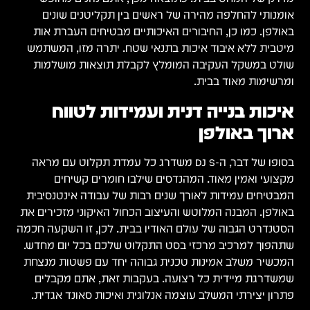
אומנותי להחלפה מהירה של ראשים בין תקליטנים שונים
באולפן. כמו כן, החיבורים האיכותיים מבטיחים העברת אות
מיטבית ללא איבוד איכות בתנאי שטח. יתרה מזו, המשתמש
שולט במשקל העקיבה המומלץ לקבלת תוצאות מושלמות
ומרשימות מאוד בבית.
איכות בנייה דנית ועמידות לטווח
ארוך באולפן
בסופו של דבר, ה-DJ S משדרג כל עמדת תקלוט עם מראה
מקצועי ואמין מאוד. המהנדסים שילבו חומרים קשיחים
המבטיחים עמידות לאורך שנים רבות של עבודה אינטנסיבית
באולפן. המבנה המלוטש והעיצוב הכחול האיקוני מזכירים את
הסטנדרט הגבוה של עולם האודיו בבית. לכן, זו השקעה חכמה
שתהפוך למרכיב מרכזי בסט התקלוט שלכם בכל יום מחדש.
המכשיר משלב אמינות טכנית גבוהה יחד עם פשטות מנצחת
שמשדרגת מיידית כל רצועה. בעקבות זאת, אתם מקבלים
פתרון יצירתי המשלב עוצמה אנלוגית ואיכות סאונד אגדית.