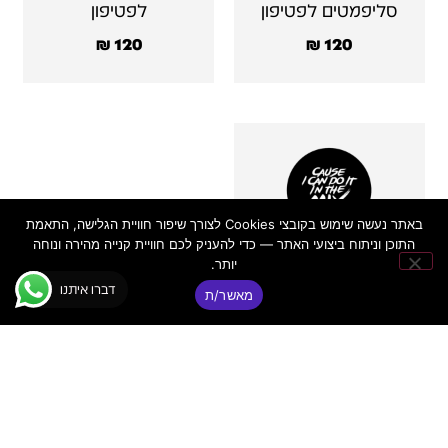
סליפמטים לפטיפון
לפטיפון
₪
120
₪
120
באתר נעשה שימוש בקובצי Cookies לצורך שיפור חוויית הגלישה, התאמת
התוכן וניתוח ביצועי האתר — כדי להעניק לכם חוויית קנייה מהירה ונוחה
Ortofon Slipmat –
יותר.
MIX זוג סלפמטים
דברו איתנו
מאשר/ת
לפטיפון
₪
120
פאנקי
יצירת
ניווט