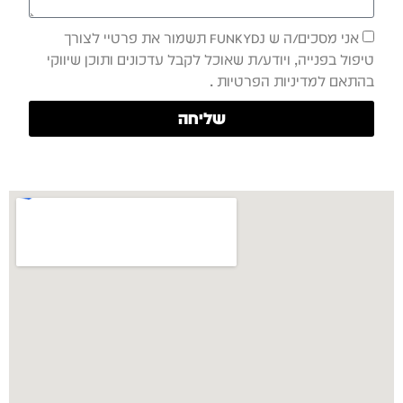
אני מסכים/ה ש FUNKYDJ תשמור את פרטיי לצורך
טיפול בפנייה, ויודע/ת שאוכל לקבל עדכונים ותוכן שיווקי
בהתאם למדיניות הפרטיות .
שליחה