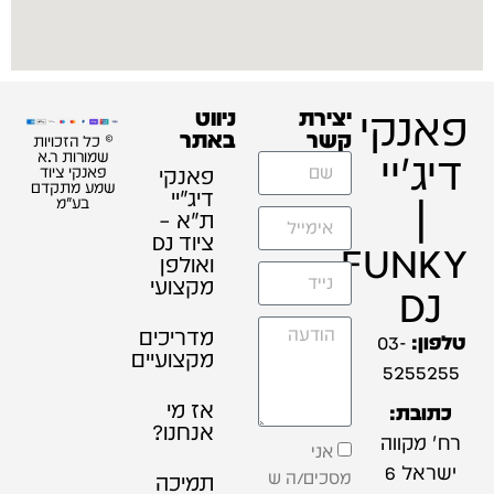
פאנקי
יצירת
ניווט
קשר
באתר
© כל הזכויות
דיג'יי
שמורות ר.א
פאנקי
פאנקי ציוד
שמע מתקדם
דיג׳יי
|
בע"מ
ת"א –
ציוד DJ
FUNKY
ואולפן
מקצועי
DJ
מדריכים
טלפון:
03-
מקצועיים
5255255
אז מי
כתובת:
אנחנו?
רח' מקווה
אני
ישראל 6
מסכים/ה ש
תמיכה