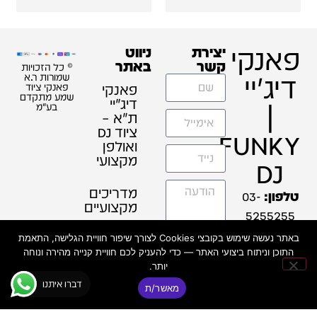
פאנקי
יצירת
ניווט
קשר
באתר
© כל הזכויות
דיג'יי
שמורות ר.א
פאנקי
פאנקי ציוד
שמע מתקדם
דיג׳יי
|
בע"מ
ת"א –
ציוד DJ
FUNKY
ואולפן
מקצועי
DJ
מדריכים
טלפון:
03-
מקצועיים
5255255
אז מי
באתר נעשה שימוש בקובצי Cookies לצורך שיפור חוויית הגלישה, התאמת
כתובת:
אנחנו?
התוכן וניתוח ביצועי האתר — כדי להעניק לכם חוויית קנייה מהירה ונוחה
רח' מקווה
אני
יותר.
ישראל 6
מסכים/ה ש
תמיכה
דברו איתנו
מאשר/ת
תל אביב
פאנקי דיג'יי