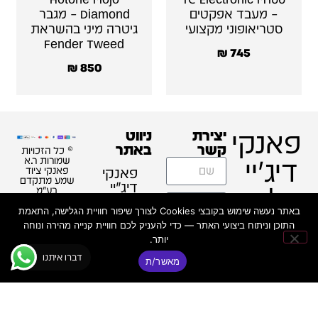
– מעבד אפקטים
Diamond – מגבר
סטריאופוני מקצועי
גיטרה מיני בהשראת
Fender Tweed
₪
745
₪
850
פאנקי
יצירת
ניווט
קשר
באתר
© כל הזכויות
דיג'יי
שמורות ר.א
פאנקי
פאנקי ציוד
שמע מתקדם
דיג׳יי
|
בע"מ
ת"א –
באתר נעשה שימוש בקובצי Cookies לצורך שיפור חוויית הגלישה, התאמת
ציוד DJ
FUNKY
התוכן וניתוח ביצועי האתר — כדי להעניק לכם חוויית קנייה מהירה ונוחה
ואולפן
יותר.
מקצועי
DJ
דברו איתנו
מאשר/ת
מדריכים
טלפון:
03-
מקצועיים
5255255