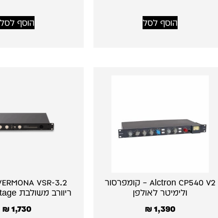
הוסף לסל
הוסף לסל
Alctron CP540 V2 – קומפרסור
ולימיטר לאולפן
ריוורב משולבת spring vintage
₪
1,730
₪
1,390