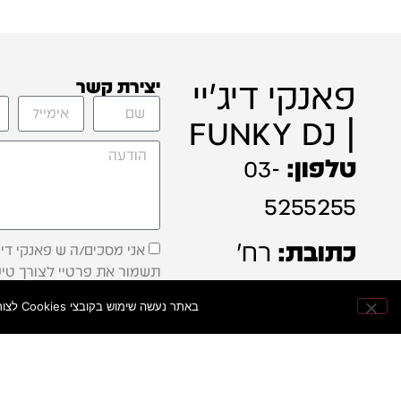
פאנקי דיג'יי
יצירת קשר
| FUNKY DJ
טלפון:
03-
5255255
כתובת:
רח'
אני מסכים/ה ש פאנקי דיג'
תשמור את פרטיי לצורך טיפ
מקווה ישראל 6
בפנייה, ויודע/ת שאוכל לקב
באתר נעשה שימוש בקובצי Cookies לצורך שיפור חוויית הגלישה, התאמת התוכן וניתוח ביצועי האתר — כדי להעניק לכם חוויית קנייה מהירה ונוחה יותר.
עדכונים ותוכן שיווקי בהתאם
תל אביב
למדיניות הפרטיות .
שליחה