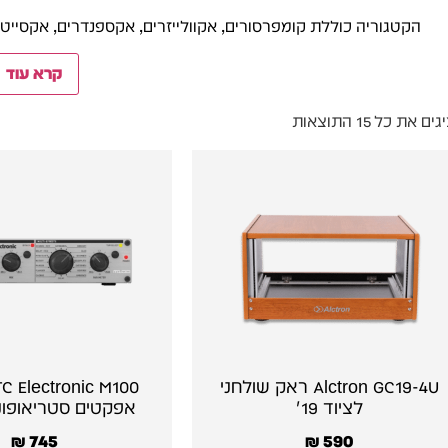
הקטגוריה כוללת קומפרסורים, אקוולייזרים, אקספנדרים, אקסייט
קרא עוד
ם את כל ⁦15⁩ התוצאות
Alctron GC19-4U ראק שולחני
לציוד 19״
אפקטים סטריאופוני
₪
745
₪
590