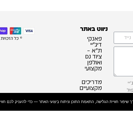
ניווט באתר
פאנקי
© כל הזכויות
דיג׳יי
ת"א –
ציוד DJ
ואולפן
מקצועי
מדריכים
יי
מקצועיים
ול
ל
אז מי
אנחנו?
תמיכה