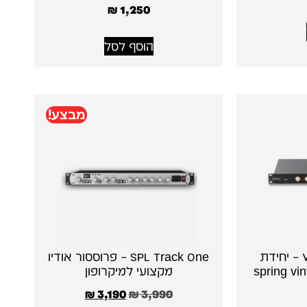
₪
1,250
הוסף לסל
מבצע!
VERMONA VSR-3.2 – יחידת
SPL Track One – פרוססור אודיו
מקצועי למיקרופון
₪
3,190
₪
3,990