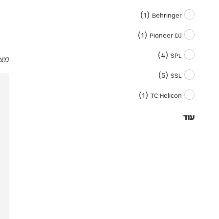
)
1
(
Behringer
)
1
(
Pioneer DJ
)
4
(
SPL
מציגי
)
5
(
SSL
)
1
(
TC Helicon
עוד