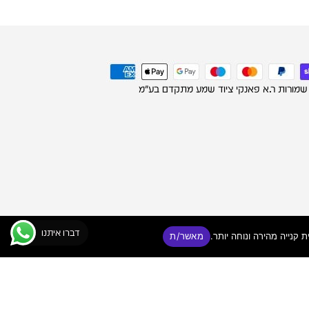
 שמורות ר.א פאנקי ציוד שמע מתקדם בע"מ
דברו איתנו
מאשר/ת