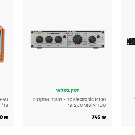
זמין במלאי
קטים
Alctron GC19-4U ראק שולחני לציוד
19״
פרה אמפ
9,300
₪
590
₪