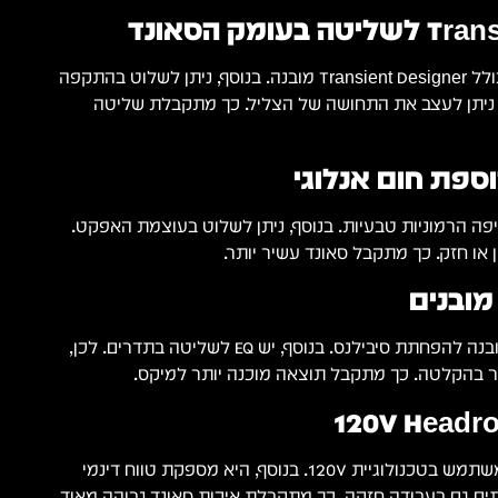
ומק הסאונד
SPL Channel One Mk3 כולל Transient Designer מובנה. בנוסף, ניתן לשלוט בהתקפה
, ניתן לעצב את התחושה של הצליל. כך מתקבלת שליטה
ה-Tube Drive מוסיפה הרמוניות טבעיות. בנוסף, ניתן לשלוט בעוצמת האפקט.
ן או חזק. כך מתקבל סאונד עשיר יותר.
המכשיר כולל דה-אסר מובנה להפחתת סיבילנס. בנוסף, יש EQ לשליטה בתדרים. לכן,
ר בהקלטה. כך מתקבל תוצאה מוכנה יותר למיקס.
SPL Channel One Mk3 משתמש בטכנולוגיית 120V. בנוסף, היא מספקת טווח דינמי
וותים גם בעבודה חזקה. כך מתקבלת איכות סאונד גבוהה מאוד.