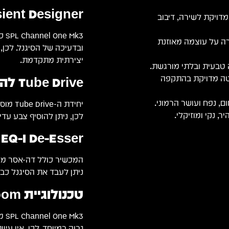
Transient Designer לשליטה בע
דויקת לשירה, דיבוב
רה על עוצמה מאוזנת
ובדעיכה של הסיגנל. לכן
יצירתית מתקדמת.
Tube Drive להוספת חום אנלוגי
טה מדויקת בהתקפה
ם, נפח ועושר הרמוני.
יחידת 
לכן, ניתן להוסיף צבע עדי
De-Esser ו-EQ מובנים
ניתן לעבד את הסיגנל כב
טכנולוגיית 120V Headroom
גבוה במיוחד. לכן, אין עי