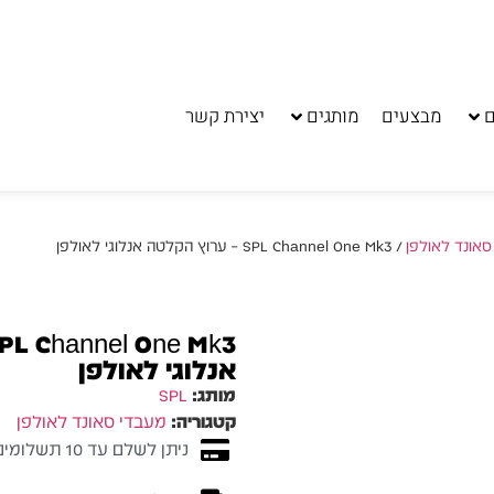
ם
מבצעים
מותגים
יצירת קשר
סאונד לאולפן
/ SPL Channel One Mk3 – ערוץ הקלטה אנלוגי לאולפן
אנלוגי לאולפן
מותג:
SPL
קטגוריה:
מעבדי סאונד לאולפן
ניתן לשלם עד 10 תשלומים ללא ריבית