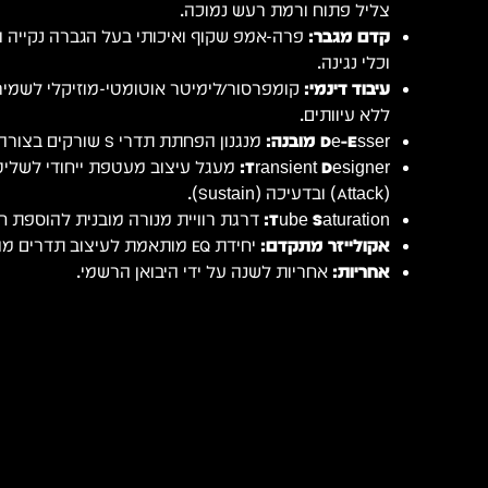
צליל פתוח ורמת רעש נמוכה.
קדם מגבר:
פרה-אמפ שקוף ואיכותי בעל הגברה נקייה ומ
וכלי נגינה.
עיבוד דינמי:
קומפרסור/לימיטר אוטומטי-מוזיקלי לשמי
ללא עיוותים.
De-Esser מובנה:
מנגנון הפחתת תדרי S שורקים בצורה טבעית ובלתי מורגשת.
Transient Designer:
מעגל עיצוב מעטפת ייחודי לשלי
(Attack) ובדעיכה (Sustain).
Tube Saturation:
דרגת רוויית מנורה מובנית להוספת חו
אקולייזר מתקדם:
יחידת EQ מותאמת לעיצוב תדרים מהיר, נקי ומוזיקלי.
אחריות:
אחריות לשנה על ידי היבואן הרשמי.