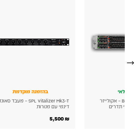
נה מוקדמת
זמין במלאי
SPL Vitalizer Mk3-T – מעבד סאונד
TC Electronic M100 – מעבד אפ
סטריאופוני מקצועי
745
₪