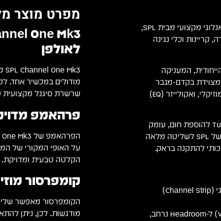
מפרט מוצר מל
הוא פרוססור ערוץ (Channel Strip) אנלוגי מקצועי מבית SPL,
קריינות וכלי נגינה
לאולפן
Mk3
ה מבוססת על טכנולוגיית ה-120V Rail (SPL VOLTAiR) הייחודית, המעניקה
מודולים במכשיר אחד. לכן
ה, ומצוידת בקדם-מגבר
שרשרת סיגנל מקצועית 
(Preamp) נקי ופתוח, De-Esser אוטומטי, קומפרסור/לימיטר מוזיקלי, ואקולייזר (EQ)
פרהאמפ מדויק
בנוסף, ה-Channel One Mk3 כולל מעגל Tube Saturation/Drive להוספת חום, עומק
והרמוניות אנלוגיות, ואת מעגל ה-Transient Designer האגדי של SPL לשליטה מלאה
על האופי המקורי של המק
הקלטה טבעית ומדויקת.
קומפרסור מוזי
SPL Channel One Mk3 – ערוץ הקלטה אנלוגי (Channel Strip)
הקומפרסור מאפשר שליטה 
מודגשות. לכן, ניתן להתאי
מתח עבודה פנימי גבוה (VOLTAiR) ל-Headroom נרחב,