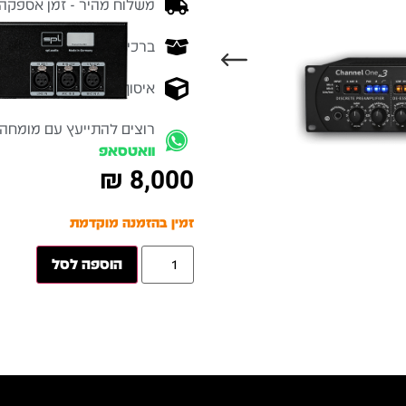
משלוח מהיר - זמן אספקה בין 3-5 ימי 
ברכישה מעל 700 ש״ח -
המ
איסוף עצמי מהיר - מקוה ישרא
רוצים להתייעץ עם מומחה
וואטסאפ
₪
8,000
זמין בהזמנה מוקדמת
הוספה לסל