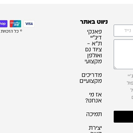
ניווט באתר
פאנקי
© כל הזכויות
דיג׳יי
ת"א –
ציוד DJ
ואולפן
מקצועי
מדריכים
יי
מקצועיים
ול
ל
אז מי
אנחנו?
תמיכה
יצירת