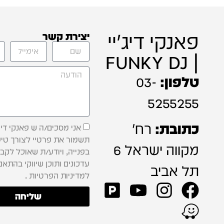
פאנקי דיג'יי
יצירת קשר
| FUNKY DJ
טלפון:
03-
5255255
כתובת:
רח'
אני מסכים/ה ש פאנקי דיג'
תשמור את פרטיי לצורך טיפ
מקווה ישראל 6
בפנייה, ויודע/ת שאוכל לקב
עדכונים ותוכן שיווקי בהתאם
תל אביב
למדיניות הפרטיות .
שליחה