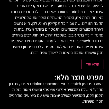
המראה המקצועי משתלב בצורה טבעית בכל פטיפון המיועד
לביצועי Battle או תקלוט מועדונים. אתם מקבלים אביזר
איכותי מבית Ortofon שמשדר אמינות ויכולות טכניות גבוהות
במיוחד. יתרה מזו, המחיר המשתלם הופך את טכנולוגיית
הקצה הזו לנגישה עבור כל תקליטן רציני. לכן, הוא נחשב
לאחד המוצרים המבוקשים והנמכרים ביותר אצלנו בחנות
פאנקי דיג'יי בתל אביב. בעקבות זאת, לקוחות רבים בוחרים
בדגם ה-Scratch כראש המוביל עבור הופעות חיות ואימונים
אינטנסיביים. האחריות המלאה מעניקה לכם ביטחון במוצר
חזק שישרת אתכם בנאמנות לאורך שנים רבות.
קרא עוד
מפרט מוצר מלא:
ראש הפטיפון Ortofon Concorde MKII Scratch מעניק פתרון
סקרץ' מושלם במכשיר אנלוגי עוצמתי ופשוט מאוד. בזכות
תכנון חכם, המכשיר משלב יציבות שיא עם ביצועים מודרניים
חסרי פשרות.