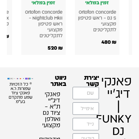
זמין במלאי
זמין במלאי
זמין במלאי
rtofon Concorde
Ortofon Concorde
Ortofon Concor
DJ S – ראש פטיפון
Nightclub MkII –
MKII Mix – ראש
צועי
ראש פטיפון
פטיפון מקצועי
קליטנים
מקצועי
לתקליטנים
₪
400
480
520
₪
פאנקי
יצירת
ניווט
קשר
באתר
© כל הזכויות
דיג'יי
שמורות ר.א
פאנקי
פאנקי ציוד
שמע מתקדם
דיג׳יי
|
בע"מ
ת"א –
ציוד DJ
FUNKY
ואולפן
מקצועי
DJ