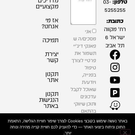
מדריכים
טלפון:
03-
מקצועיים
5255255
אז מי
כתובת:
אנחנו?
רח' מקווה
אני
ישראל 6
מסכים/ה ש
תמיכה
תל אביב
פאנקי דיג'יי
תשמור את
יצירת
קשר
פרטיי לצורך
טיפול
תקנון
בפנייה,
אתר
ויודע/ת
שאוכל לקבל
תקנון
עדכונים
הנגישות
ותוכן שיווקי
באתר
בהתאם
למדיניות
פרטיות
באתר נעשה שימוש בקובצי Cookies לצורך שיפור חוויית הגלישה, התאמת
הפרטיות .
התוכן וניתוח ביצועי האתר — כדי להעניק לכם חוויית קנייה מהירה ונוחה
יותר.