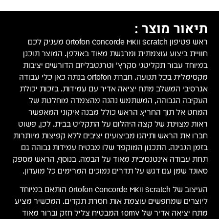
תיאור מוצר :
ראש פטיפון Ortofon Concorde MKII Scratch מעניק לכם
חוויית ביצוע עוצמתית ומרגשת מאוד באולפן. המוצר תוכנן
במיוחד עבור תקליטני סקרץ' וטרנטבליזם הדורשים יציבות
מקסימלית בכל תנועה. חברת Ortofon בנתה כאן כלי עבודה
אגרסיבי המשלב מתח יציאה אדיר עם עמידות. בזכות יכולת
העקיבה הגבוהה, המשתמש נהנה מהצמדה מוחלטת של
המחט אל תוך החריץ. הראש כולל מבנה איקוני המאפשר
ראות מצוינת של קצה היהלום על התקליט בבית. לכן, פשוט
חברו את הראש ותיהנו מביצועים יציבים ללא קפיצות מיותרות
בזמן הנגינה. התכנון המוקפד שלו מבטיח עמידות גבוהה גם
תחת עבודה אינטנסיבית מאוד על הבמה. בנוסף, הראש מספק
סאונד שמן עם דגש על תדרים נמוכים המרימים כל מועדון.
העיצוב של Ortofon Concorde MKII Scratch הותאם במיוחד
ליוצרים שמחפשים עוצמת אות חסרת תקדים. המכשיר מציע
מתח יציאה אדיר של 10mV המבטיח צליל חזק וברור מאוד