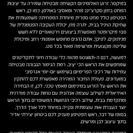
במיקסר. זרוע האלומיניום הקשיחה מבטיחה שמירה על יציבות
המחט בזמן סקרצ'ינג מהיר ומאסיבי באולפן. כמו כן, ראש
הפטיפון כולל מחט ספרית מיוחדת המפחיתה משמעותית את
שחיקת הויניל בבית. יתרה מזו, יכולת העקיבה הפנומנלית של
120 מיקרומטר מאפשרת ביצועים וירטואוזיים ללא חשש
מניתוקים. לפיכך, אתם נהנים מחופש אומנותי רחב ומיכולת
שליטה מקצועית ומרשימה מאוד בכל סט.
למעשה, דגם ה-Scratch מהווה כלי עבודה חיוני לתקליטנים
שמחפשים את הראש הכי יציב. רמת הגימור הגבוהה מבטיחה
עמידות של רכיבי הפרימיום בשימוש יום-יומי אגרסיבי
במועדונים. פעולת החיבור המהירה מאפשרת לכם להתקין
את הראש על הזרוע במינימום מאמץ טכני. לכן, זו הבחירה
האידיאלית לשילוב עוצמה אנלוגית עם נוחות עבודה מודרנית
ומתקדמת בבית. שילוב רכיבי הנחושת המשופרים בתוך הראש
יוצר העברת אות עוצמתית ונקייה במיוחד לכל אורך הדרך.
בסופו של דבר, ראש הפטיפון מעניק לכם ביטחון יצירתי אדיר
בתוך עיצוב לבן ומרשים.