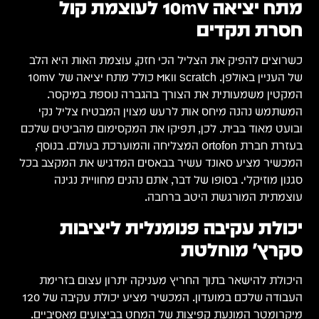
מתח יציאה 10mV לעוצמת קול
חסרת תקדים
כשרוצים להפיק את הצליל הכי חזק, עוצמת האות היא הלב
של העניין באולפן. MKII Scratch כולל מתח יציאה של 10mV
המקטין משמעותית את הצורך בהגברה נוספת במיקסר.
המשתמש נהנה מיחס אות לרעש מצוין המבטיח צליל נקי
ובועט מאוד בבית. לכן, תפיקו את המקסימום מהביטים שלכם
בעזרת חברת Ortofon המצליחה והמוערכת בעולם. בנוסף,
המכשיר מציע סאונד עשיר בבאסים המדגיש את המקצב בכל
סגנון מוזיקלי. בסופו של דבר, אתם נהנים מחוויית נגינה
עוצמתית המורגשת היטב ברחבה.
יכולת עקיבה פנומנלית ליציבות
סקרץ' מוחלטת
היכולת להישאר בתוך החריץ מעניקה יתרון עצום בזרימת
העבודה שלכם במועדון. המכשיר מציע יכולת עקיבה של 120
מיקרומטר המונעת קפיצות של המחט בביצועים מאסיביים.