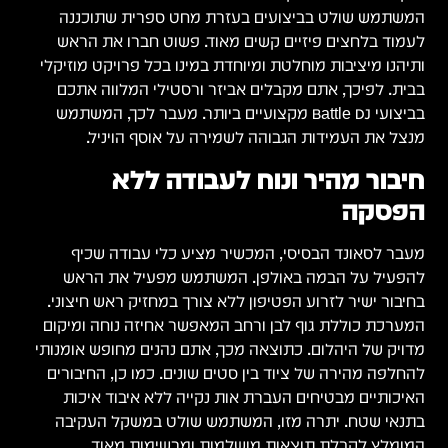
המשתמש שולט בביצועים בעזרת מחט ספרית שתוכננה
לעמוד בלחצים פיזיים קשים מאוד. פשוט חברו את הראש
ותיהנו מיציבות מוחלטת ומיוחדת במינו בכל פרויקט מוזיקלי
בבית. לפיכך, אתם מקבלים אביזר ורסטילי המלווה אתכם
בביצועי Battle DJ מקצועיים ביותר. מעבר לכך, המשתמש
מנצל את העמידות הגבוהה לשמירה על אוסף הויניל.
חיבור מהיר ונוח לעבודה ללא
הפסקה
מעבר לסאונד הבסיסי, המכשיר מציע כלי עבודה שכיף
להפעיל על הבמה באולפן. המשתמש מפעיל את הראש
בחיבור ישיר לזרוע הפטיפון ללא צורך במחזיק ראש חיצוני.
המערכת כוללת גוף לבן ורחב המאפשר אחיזה נוחה ומיקום
מדויק של היהלום. כתוצאה מכך, אתם נהנים מחופש אומנותי
להחלפה מהירה של ציוד בין סטים שונים. כמו כן, החיבורים
האיכותיים מבטיחים העברת אות נקייה ללא איבוד איכות
בתנאי שטח. יתרה מזו, המשתמש שולט במשקל העקיבה
המומלץ לקבלת תוצאות מושלמות ומרשימות מאוד.