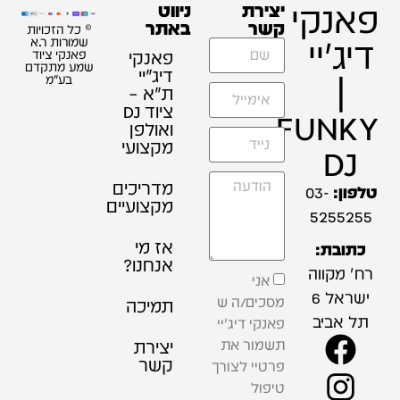
פאנקי
יצירת
ניווט
קשר
באתר
© כל הזכויות
דיג'יי
שמורות ר.א
פאנקי
פאנקי ציוד
שמע מתקדם
דיג׳יי
|
בע"מ
ת"א –
ציוד DJ
FUNKY
ואולפן
מקצועי
DJ
מדריכים
טלפון:
03-
מקצועיים
5255255
אז מי
כתובת:
אנחנו?
רח' מקווה
אני
ישראל 6
מסכים/ה ש
תמיכה
תל אביב
פאנקי דיג'יי
תשמור את
יצירת
קשר
פרטיי לצורך
טיפול