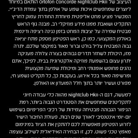
העיצוב של Ortofon Concorde Nightclub MkII הותאם במיוחד
ליוצרים שמחפשים איכות שמע של אולפן בתוך עמדת הדיג'יי.
המכשיר מציע מחט אליפטית מיוחדת החודרת עמוק לחריץ
התקליט ושואבת ממנו מידע מוזיקלי רב. מבנה גוף הראש
מבטיח שמירה על יציבות המחט בזמן נגינה רציפה ודינמית
באולפן המקצועי. כמו כן, ראש הפטיפון מספק מתח יציאה
גבוה המבטיח צליל בולט וברור מאוד במיקסר שלכם. יתרה
מזו, היכולת לשחזר תדרים גבוהים בצורה צלולה מעניקה
יתרון עצום בהשמעת מוזיקה אלקטרונית בבית. לפיכך, אתם
נהנים מחופש אומנותי רחב ומיכולת שמיעה מקצועית
ומרשימה מאוד בכל אירוע. בעקבות כך, כל תקליט נשמע חי,
מפורט ועשיר יותר בתוך חלל המועדון או האולפן.
למעשה, דגם ה-Nightclub MkII מהווה כלי עבודה חיוני
לתקליטנים שמחפשים את הסטנדרט הגבוה ביותר. רמת
הגימור הגבוהה מבטיחה עמידות של רכיבי הפרימיום בשימוש
יום-יומי אינטנסיבי לאורך שנים רבות. פעולת החיבור הישיר
לזרוע הפטיפון מאפשרת לכם להתקין את הציוד במינימום
מאמץ טכני פשוט. לכן, זו הבחירה האידיאלית לשילוב עוצמה