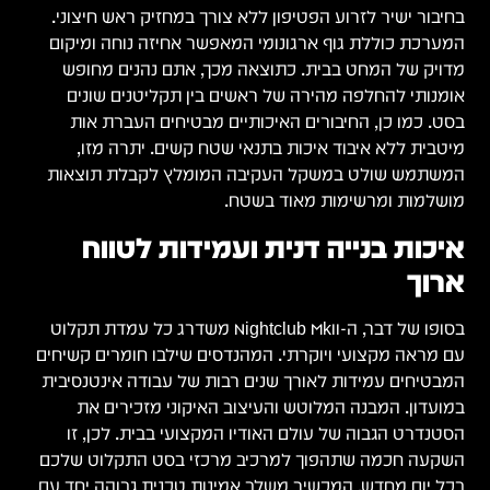
בחיבור ישיר לזרוע הפטיפון ללא צורך במחזיק ראש חיצוני.
המערכת כוללת גוף ארגונומי המאפשר אחיזה נוחה ומיקום
מדויק של המחט בבית. כתוצאה מכך, אתם נהנים מחופש
אומנותי להחלפה מהירה של ראשים בין תקליטנים שונים
בסט. כמו כן, החיבורים האיכותיים מבטיחים העברת אות
מיטבית ללא איבוד איכות בתנאי שטח קשים. יתרה מזו,
המשתמש שולט במשקל העקיבה המומלץ לקבלת תוצאות
מושלמות ומרשימות מאוד בשטח.
איכות בנייה דנית ועמידות לטווח
ארוך
בסופו של דבר, ה-Nightclub MkII משדרג כל עמדת תקלוט
עם מראה מקצועי ויוקרתי. המהנדסים שילבו חומרים קשיחים
המבטיחים עמידות לאורך שנים רבות של עבודה אינטנסיבית
במועדון. המבנה המלוטש והעיצוב האיקוני מזכירים את
הסטנדרט הגבוה של עולם האודיו המקצועי בבית. לכן, זו
השקעה חכמה שתהפוך למרכיב מרכזי בסט התקלוט שלכם
בכל יום מחדש. המכשיר משלב אמינות טכנית גבוהה יחד עם