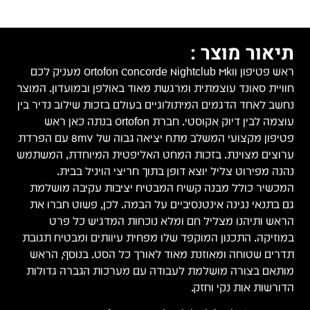
תיאור מוצר :
ראש פטיפון Ortofon Concorde Nightclub MkII מעניק לכם
חוויית סאונד עוצמתית ומרגשת מאוד באולפן ובמועדון. המוצר
נחשב לאחד הדגמים המיתולוגיים בעולם בזכות שילוב נדיר בין
עוצמה לבין דיוק אקוסטי. חברת Ortofon בנתה כאן ראש
פטיפון מקצועי המשלב מתח יציאה גבוה של 8mV עם הפרדת
ערוצים מצוינת. בזכות המחט האליפטית המיוחדת, המשתמש
נהנה מפירוט צליל יוצא דופן בתוך חריצי הויניל בבית.
המכשיר כולל מבנה קשיח המבטיח יציבות עקיבה מושלמת
גם בתנאי נגינה אינטנסיביים על הבמה. לכן, פשוט חברו את
הראש ותיהנו מצליל חם ומלא נוכחות המדגיש כל פרט
במוזיקה. התכנון המוקפד שלו מפחית עיוותים ומבטיח תגובת
תדרים שטוחה ומאוזנת מאוד לאורך כל הסט. בנוסף, הראש
מותאם בצורה מושלמת לעבודה עם מערכות הגברה גדולות
הדורשות אות נקי וחזק.