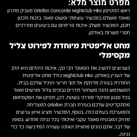
מפרט מוצר מלא:
ראש הפטיפון Ortofon Concorde Nightclub MkII מעניק פתרון
סאונד מושלם במכשיר עוצמתי ופשוט מאוד. בזכות תכנון
חכם, המכשיר משלב איכות פרימיום עם ביצועים מודרניים
חסרי פשרות באולפן.
מחט אליפטית מיוחדת לפירוט צליל
מקסימלי
כשרוצים להשיג את הסאונד הכי נקי, איכות היהלום היא הלב
של העניין באולפן. Nightclub MkII כולל מחט אליפטית
החודרת בצורה מדויקת אל תוך חריצי הויניל שלכם בבית.
המשתמש נהנה משחזור תדרים גבוהים צלול ומרשים מאוד
בכל סגנון מוזיקלי מודרני בשטח. לכן, תפיקו את המקסימום
מהתקליטים שלכם בעזרת חברת Ortofon המצליחה
והמוערכת בעולם כולו. בנוסף, המכשיר מציע איזון ערוצים
מדויק המבטיח סאונד עקבי ואיכותי בכל נגינה מחדש. בסופו
של דבר, אתם נהנים מחוויית האזנה עשירה המדגישה כל כלי
נגינה.