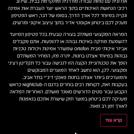
אנלוגית עם נוחות עבודה מודרנית ומתקדמת בבית. שילוב
רכיבי הנחושת האיכותיים בתוך הראש יוצר העברת אות אמינה
ונקייה במיוחד לכל אורך הדרך. בסופו של דבר, ראש הפטיפון
מעניק לכם ביטחון אקוסטי אדיר בתוך עיצוב איקוני ומרשים.
המראה המקצועי משתלב בצורה טבעית בכל פטיפון המיועד
להשמעת מוזיקה באיכות גבוהה או להופעות. אתם מקבלים
אביזר איכותי מבית Ortofon שמשדר אמינות ויכולות טכניות
גבוהות במיוחד אצלנו בחנות. יתרה מזו, המחיר המשתלם
הופך את טכנולוגיית הקצה הזו לנגישה עבור כל תקליטן רציני
ומקצועי. לכן, הוא נחשב לאחד המוצרים המבוקשים
והמוערכים ביותר אצלנו בחנות פאנקי דיג'יי בתל אביב.
בעקבות זאת, לקוחות רבים בוחרים בדגם ה-Nightclub כראש
הקבוע עבור סטים הדורשים סאונד מושלם. האחריות המלאה
מעניקה לכם ביטחון במוצר חזק שישרת אתכם בנאמנות
לאורך זמן רב מאוד.
קרא עוד