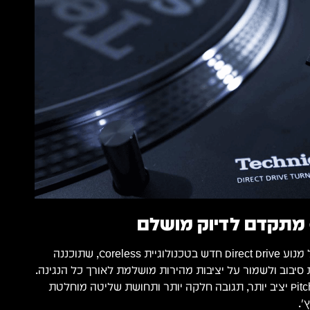
בלב ה־SL-1200MK7 פועל מנוע Direct Drive חדש בטכנולוגיית Coreless, שתוכננה
 סיבוב ולשמור על יציבות מהירות מושלמת לאורך כל הנגינה.
התוצאה מורגשת מיד – Pitch יציב יותר, תגובה חלקה יותר ותחושת שליטה מוחלטת
'.