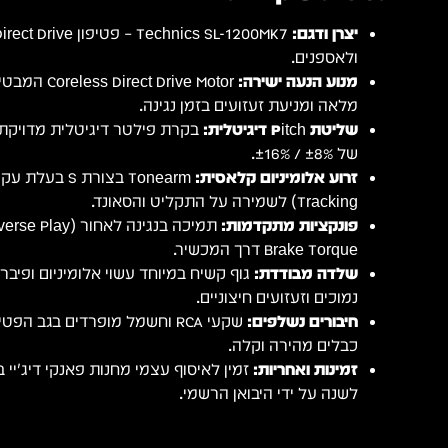
יצרן ודגם:
ולאספנים.
מנוע הנעה ישירה:
ct Drive Motor
מלאה ומניעת זעזועים בזמן נגינה.
שליטת Pitch דיגיטלית:
בקרת פילטר דיגיטלית מדויקת 
של ±8% / ±16%.
זרוע אלומיניום קלאסית:
Tracking) לשמירה על התקליט והסאונד.
פונקציות מתקדמות:
Brake Torque דרך המכשיר.
שלדה מבודדת:
גוף קשיח במיוחד עשוי אלומיניום ופיב
נמוכים וזעזועים חיצוניים.
חיבורים נשלפים:
שקעי RCA וחשמל מופרדים בגב 
כבלים מהירה וקלה.
זמינות ואחריות:
זמין לאיסוף עצמי מחנות פאנקי דיג'יי 
לשנה על ידי היבואן הרשמי.