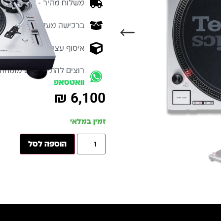
משלוח מהיר - זמן אספקה בין 3-5 ימי 
ברכישה מעל 700 ש״ח -
המ
איסוף עצמי מהיר - מקוה ישרא
רוצים להתייעץ עם מומחה
וואטסאפ
₪
6,100
זמין במלאי
הוספה לסל