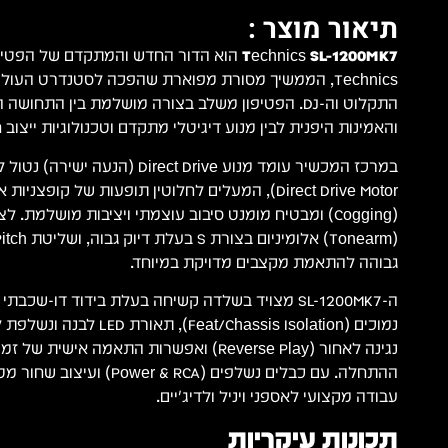
תיאור מוצר :
Technics SL-1200MK7
הוא הדור החדש והמתקדם של הפטיפו
Technics, הממשיך מסורת מפוארת שהפכה לסטנדרט העולמי
התקלוט וה-DJ. הפטיפון משלב בצורה מושלמת בין התחושה
והאמינות היפנית לבין מנוע דיגיטלי מתקדם וטכנולוגיות ייצוב 
Direct Drive Motor), המעלים לחלוטין תופעות של קופצ
(Cogging) ומבטיח מומנט סיבוב עוצמתי ויציבות מושלמת. 
גבוהה להתאמת מקצבים מדויקת במיוחד.
ה-SL-1200MK7 מצויד בשלדה קשיחה בעלת בידוד דו-שכ
נמוכים (Feat/Chassis Isolation
נגינה לאחור (Reverse Play) ואפשרות התאמה אישי
ההתחלה. עם כבלים נשלפים ( & RCA
עבודה מקצועי לאספני ויניל ולדיג'יים.
תכונות עיקריות