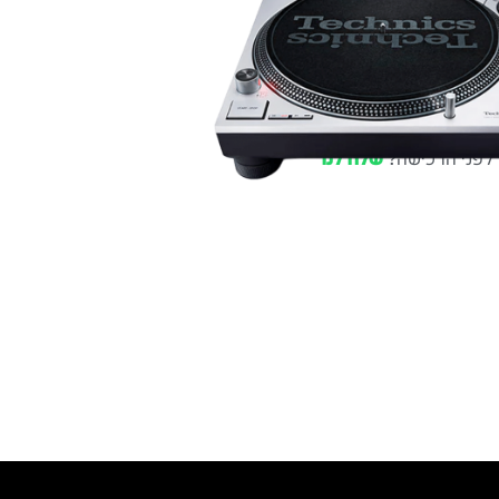
עסקים
שלוח חינם
ל 6 ת״א
 לפני הרכישה?
שלח לנו