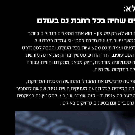
א:
יה בכל רחבת DJ בעולם
ה־Technics SL-1200MK7 הוא לא רק פטיפון – הוא אחד הסמלים הגדולים ביותר
בתרבות ה־DJ העולמית. במשך עשרות שנים סדרת SL-1200 עמדה בלבם של
מועדונים, תחנות רדיו, אולפנים ועמדות DJ מקצועיות בכל העולם, והפכה לסטנדרט
הפטיפונים. הדור החדש ממשיך בדיוק את אותה מורשת
כנולוגיה מודרנית, דיוק מכאני מתקדם וחוויית עבודה
ם התקלוט של היום.
פלטה מרגישים את ההבדל. התחושה המכנית המדויקת,
בה המיידית לכל תנועה מעניקים חוויית נגינה שקשה להסביר
ה לעבודה אמיתית – כזה שמרגיש טבעי לחלוטין גם במיקסים
רסיביים וגם בסשנים מדויקים באולפן.