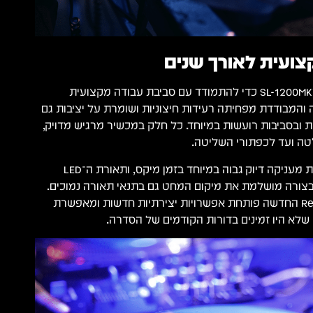
צועית לאורך שנים
Technics תכננה את ה־SL-1200MK7 כדי להתמודד עם סביבת עבודה מקצועית
המבודדת מפחיתה רעידות חיצוניות ושומרת על יציבות גם
 ובסביבות רועשות במיוחד. כל חלק במכשיר מרגיש מדויק,
טה ועד לכפתורי השליטה.
שליטת ה־Pitch הדיגיטלית מעניקה דיוק גבוה במיוחד בזמן מיקס, ותאורת ה־LED
ורה מושלמת את מיקום המחט גם בתנאי תאורה נמוכים.
בנוסף, פונקציית ה־Reverse החדשה פותחת אפשרויות יצירתיות חדשות ומאפשרת
שלא היו זמינים בדורות הקודמים של הסדרה.