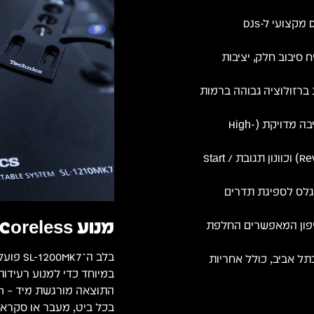
Technics SL-1200MK7 – פטיפון Direct Drive מקצועי ל-DJs
Coreless Dire המבטיח סיבוב חלק, יציבות
ברזולוציה גבוהה ברמות
Tonearm בצורת S בעלת עקיבה מדויקת (High-
תמיכה בנגינה לאחור (Reverse Play) וכוונון תגובת Start /
רגלס לספיגת תדרים
מנוע Coreless מתקדם לדיוק מושלם
הפטיפון המאפשרים החלפת
בתל אביב, כולל אחריות
במיוחד כדי למנוע רעידות
בכל ביט, מעבר או סקראץ