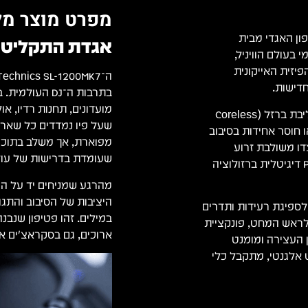
מפרט מוצר מל
ן האגדי מבית
אגדת התקליטים שח
 בעולם הוויניל,
 הפיזית האייקונית
חדישות.
במרכז המכשיר עומד מנוע Direct Drive (הנעה ישירה) נטול ליבת ברזל (Coreless
שעל פיו נמדדים כל שאר 
ניות או חוסר אחידות בסיבוב
מפוארת, אך משלב בתוכה ט
לצדו משולבת זרוע
שעומדת בדרישות של עול
(Tonearm) אלומיניום בצורת S בעלת דיוק גבוה, ושליטת Pitch דיגיטלית ברזולוציה
מהרגע שמניחים יד על ה
היציבות של הסיבוב והתגו
בתי לספיגת רעידות ותדרים
במילים. זהו פטיפון שנבנ
), תאורת LED לבנה ונשלפת לראש המחט, פונקציית
ארוכים, גם בסקראצ'ים אג
ת של זמן העצירה ומומנט
Power) ועיצוב שחור מט אלגנטי, מתקבל כלי