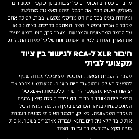
מחברים עמידים השומרים על יציבות בתוך שקעי המכשירים
באולפן. פשוט חברו את הכבל ותיהנו מאמינות מוחלטת
ומיוחדת במינו בכל פרויקט מוזיקלי מקצועי בבית. לפיכך, אתם
מקבלים אביזר ורסטילי המלווה אתכם בדרכים, באימונים או
על הבמה המקצועית והמרגשת. מעבר לכך, המשתמש מנצל
את האורך המדויק לסידור אסתטי ונוח של כל עמדת התקלוט.
חיבור XLR ל-RCA לגישור בין ציוד
מקצועי לביתי
מעבר להעברת הסאונד, המכשיר מציע כלי עבודה שכיף
להפעיל באולפן ובהופעות חיות בשטח. המשתמש מחבר את
יציאות ה-RCA מהקונטרולר ישירות לכניסות ה-XLR של
הרמקולים המוגברים בבית. המערכת כוללת סימון צבעים
המונע טעויות בזיהוי הערוצים בזמן ההקמה המהירה של
העמדה המקצועית. כמו כן, המבנה האיכותי מבטיח העברת
אות טובה ללא ניתוקים בתנאי עבודה מאתגרים בשטח. איכות
בנייה מקצועית לשמירה על חיי הציוד