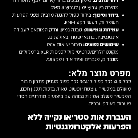
זיהוי ערוצים:
סימון צבעים ברור (אדום ולבן) להפרדה
מהירה בין ערוץ ימין לערוץ שמאל.
בידוד וסיכוך:
בידוד כפול להגנה מרבית מפני הפרעות
חשמליות, רעשי רקע ו-EMI.
עמידות וגמישות:
מבנה גמיש וחזק המותאם לעבודה
אינטנסיבית בתנאי שטח ובאולפנים.
שימושים נפוצים:
חיבור יציאות RCA
מקונטרולרים/כרטיסי קול לכניסות XLR ברמקולים
מוגברים, מגברים וציוד אודיו מקצועי.
מפרט מוצר מלא:
כבל XLR זכר כפול ל־RCA זכר כפול מעניק פתרון חיבור
מושלם במכשיר עוצמתי ופשוט מאוד. בזכות תכנון חכם,
המכשיר משלב אמינות גבוהה עם ביצועים מודרניים חסרי
פשרות באולפן ובבית.
העברת אות סטריאו נקייה ללא
הפרעות אלקטרומגנטיות