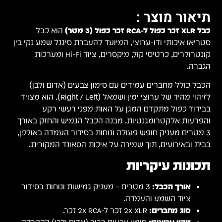
תיאור מוצר :
כבל XLR זכר כפול ל-RCA זכר כפול (3 מטר)
הוא כבל
סטריאו איכותי ודו-ערוצי, המיועד להעברת סיגנל שמע נקי בין
קונטרולרים, כרטיסי קול, מיקסרים, ציוד Hi-Fi ומערכות
הגברה.
הכבל כולל מחברים עמידים עם סימון צבעים (אדום ולבן)
לזיהוי מהיר של ערוצי ימין ושמאל (Right / Left). הוא מצויד
בבידוד כפול מתקדם המגן על האות מפני רעשי רקע
והפרעות אלקטרומגנטיות. מבנה הכבל הגמיש והחזק באורך
3 מטרים מעניק חופש פעולה ונוחות בסידור העמדה באולפן,
בבית ובאירועים, תוך שמירה על איכות הסאונד המקורית.
תכונות עיקריות
אורך הכבל:
3 מטרים – מעניק גמישות ונוחות בסידור
ציוד השמע והעמדה.
סוג מחברים:
2x XLR זכר ל-2x RCA זכר.