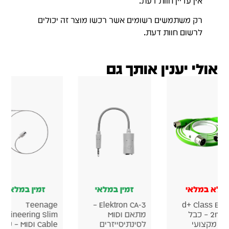
אין עדיין חוות דעת.
רק משתמשים רשומים אשר רכשו מוצר זה יכולים
לרשום חוות דעת.
אולי יענין אותך גם
לא במלאי
זמין במלאי
זמין במלאי
Teenage
Elektron CA-3 –
d+ Class B X
2m Set – כבל
מתאם MIDI
Engineering Slim
דיו מקצועי
לסינתיסייזרים
MIDI Cable – כב