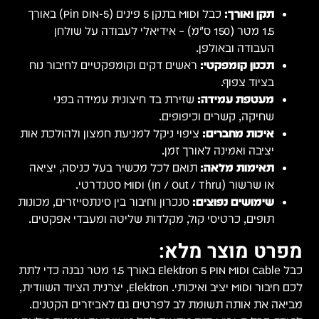
ינים (5-Pin DIN) באורך
נוח
ת אות
יאה
מכונות
ים.
1 מטר נבנה כדי לתת
ת הציוד השוודית,
ים.