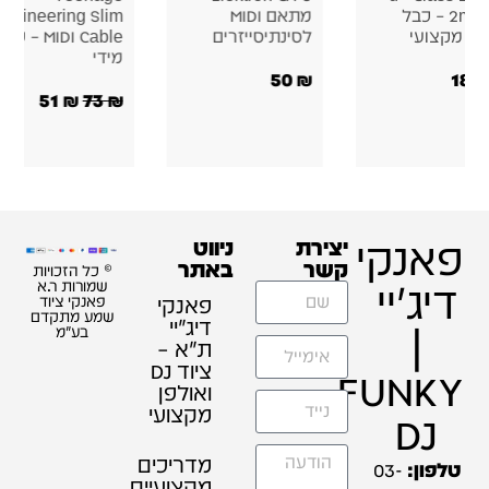
2m Set – כבל
מתאם MIDI
Engineering Slim
דיו מקצועי
לסינתיסייזרים
MIDI Cable – כב
מידי
50
₪
180
51
₪
73
₪
פאנקי
יצירת
ניווט
קשר
באתר
© כל הזכויות
דיג'יי
שמורות ר.א
פאנקי
פאנקי ציוד
שמע מתקדם
דיג׳יי
|
בע"מ
ת"א –
ציוד DJ
FUNKY
ואולפן
מקצועי
DJ
מדריכים
טלפון:
03-
מקצועיים