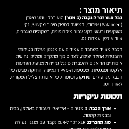
תיאור מוצר :
כבל XLR זכר ל-נקבה (3 מטר)
הוא כבל שמע מאוזן
(Balanced) איכותי, המיועד לספק חיבור מקצועי, נקי
משקעים ורעשי רקע עבור מיקרופונים, רמקולים מוגברים,
ציוד אולפן ועמדות DJ.
הכבל מצויד במחברים עמידים עם מנגנון נעילה בטיחותי
להבטחת אחיזה יציבה, לצד סיכוך מתקדם ומוליכי נחושת
איכותיים הדואגים להעברת סיגנל נקייה ולמניעת הפרעות
אלקטרומגנטיות. מעטפת ה-PVC הגמישה והחזקה מגינה על
הכבל מקיפולים ושחיקה, ושומרת על איכות הצליל המקורית
לאורך זמן.
תכונות עיקריות
אורך הכבל:
3 מטרים – אידיאלי לעבודה באולפן, בבית
ובבמות קטנות.
סוג מחברים:
XLR זכר ל-XLR נקבה עם מנגנון נעילה