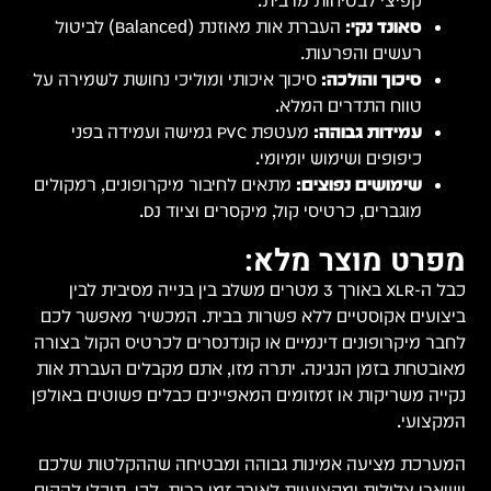
קפיצי לבטיחות מרבית.
סאונד נקי:
העברת אות מאוזנת (Balanced) לביטול
רעשים והפרעות.
סיכוך והולכה:
סיכוך איכותי ומוליכי נחושת לשמירה על
טווח התדרים המלא.
עמידות גבוהה:
מעטפת PVC גמישה ועמידה בפני
כיפופים ושימוש יומיומי.
שימושים נפוצים:
מתאים לחיבור מיקרופונים, רמקולים
מוגברים, כרטיסי קול, מיקסרים וציוד DJ.
מפרט מוצר מלא:
כבל ה-XLR באורך 3 מטרים משלב בין בנייה מסיבית לבין
ביצועים אקוסטיים ללא פשרות בבית. המכשיר מאפשר לכם
לחבר מיקרופונים דינמיים או קונדנסרים לכרטיס הקול בצורה
מאובטחת בזמן הנגינה. יתרה מזו, אתם מקבלים העברת אות
נקייה משריקות או זמזומים המאפיינים כבלים פשוטים באולפן
המקצועי.
המערכת מציעה אמינות גבוהה ומבטיחה שההקלטות שלכם
יישארו צלולות ומקצועיות לאורך זמן בבית. לכן, תוכלו להקים