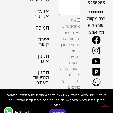
5255255
אז מי
כתובת:
אנחנו?
רח' מקווה
אני
ישראל 6
מסכים/ה ש
תמיכה
תל אביב
פאנקי דיג'יי
תשמור את
יצירת
קשר
פרטיי לצורך
טיפול
תקנון
בפנייה,
אתר
ויודע/ת
שאוכל לקבל
תקנון
עדכונים
הנגישות
ותוכן שיווקי
באתר
בהתאם
למדיניות
פרטיות
באתר נעשה שימוש בקובצי Cookies לצורך שיפור חוויית הגלישה, התאמת
הפרטיות .
התוכן וניתוח ביצועי האתר — כדי להעניק לכם חוויית קנייה מהירה ונוחה
יותר.
שליחה
דברו איתנו
מאשר/ת