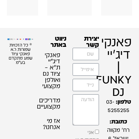
פאנקי
יצירת
ניווט
קשר
באתר
© כל הזכויות
דיג'יי
שמורות ר.א
פאנקי
פאנקי ציוד
שמע מתקדם
דיג׳יי
|
בע"מ
ת"א –
ציוד DJ
FUNKY
ואולפן
מקצועי
DJ
מדריכים
טלפון:
03-
מקצועיים
5255255
אז מי
כתובת:
אנחנו?
רח' מקווה
אני
ישראל 6