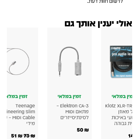
לרשום חוות דעת.
אולי יענין אותך גם
מלאי
זמין במלאי
זמין במלאי
Teenage
Elektron CA-3 –
Klotz X
זן
מתאם MIDI
Engineering Slim
יכות
לסינתיסייזרים
MIDI Cable – כבל
והה
מידי
50
₪
51
₪
73
₪