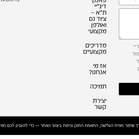
דיג׳יי
ת"א –
ציוד DJ
ואולפן
מקצועי
מדריכים
יי
מקצועיים
ול
ל
אז מי
אנחנו?
תמיכה
יצירת
קשר
תקנון
אתר