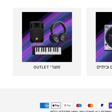
וביתיים
מוצרי OUTLET
 שמורות ר.א פאנקי ציוד שמע מתקדם בע"מ