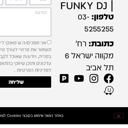
| FUNKY DJ
טלפון:
03-
5255255
כתובת:
רח'
אני מסכים/ה ש פאנקי דיג'
תשמור את פרטיי לצורך טיפ
מקווה ישראל 6
בפנייה, ויודע/ת שאוכל לקב
עדכונים ותוכן שיווקי בהתאם
תל אביב
למדיניות הפרטיות .
שליחה
באתר נעשה שימוש בקובצי Cookies לצורך שיפור חוויית הגלישה, התאמת התוכן וניתוח ביצועי האתר — כדי להעניק לכם חוויית קנייה מהירה ונוחה יותר.