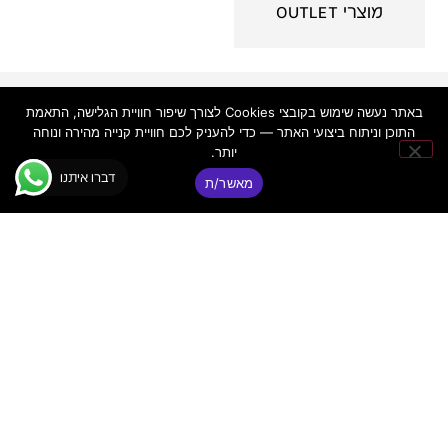
מוצרי OUTLET
פאנקי
יצירת
ניווט
באתר נעשה שימוש בקובצי Cookies לצורך שיפור חוויית הגלישה, התאמת
קשר
באתר
© כל הזכויות
התוכן וניתוח ביצועי האתר — כדי להעניק לכם חוויית קנייה מהירה ונוחה
דיג'יי
שמורות ר.א
יותר.
פאנקי
פאנקי ציוד
שמע מתקדם
דיג׳יי
דברו איתנו
|
בע"מ
מאשר/ת
ת"א –
ציוד DJ
FUNKY
ואולפן
מקצועי
DJ
מדריכים
טלפון:
03-
מקצועיים
5255255
אז מי
כתובת:
אנחנו?
רח' מקווה
אני
ישראל 6
מסכים/ה ש
תמיכה