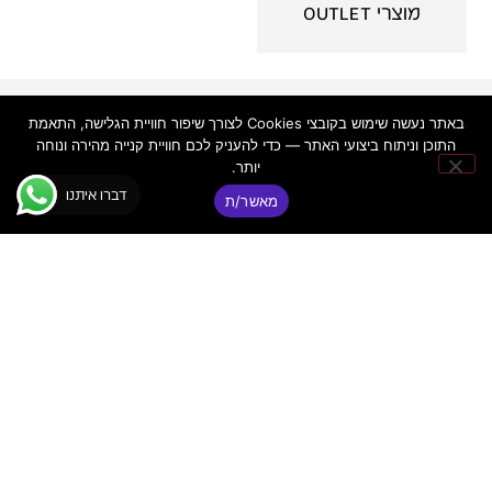
מוצרי OUTLET
פאנקי
יצירת
ניווט
באתר נעשה שימוש בקובצי Cookies לצורך שיפור חוויית הגלישה, התאמת
קשר
באתר
© כל הזכויות
התוכן וניתוח ביצועי האתר — כדי להעניק לכם חוויית קנייה מהירה ונוחה
דיג'יי
שמורות ר.א
יותר.
פאנקי
פאנקי ציוד
שמע מתקדם
דיג׳יי
דברו איתנו
|
בע"מ
מאשר/ת
ת"א –
ציוד DJ
FUNKY
ואולפן
מקצועי
DJ
מדריכים
טלפון:
03-
מקצועיים
5255255
אז מי
כתובת:
אנחנו?
רח' מקווה
אני
ישראל 6
מסכים/ה ש
תמיכה