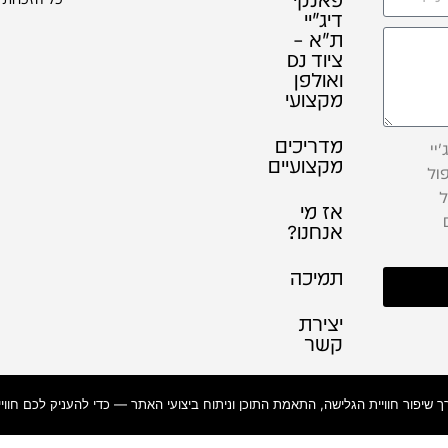
דיג׳יי
ת"א –
ציוד DJ
ואולפן
מקצועי
מדריכים
יי
מקצועיים
ול
ל
אז מי
אנחנו?
תמיכה
יצירת
קשר
תקנון
אתר