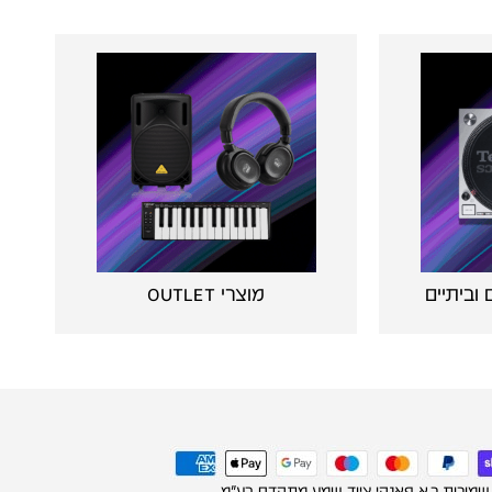
וביתיים
מוצרי OUTLET
 שמורות ר.א פאנקי ציוד שמע מתקדם בע"מ