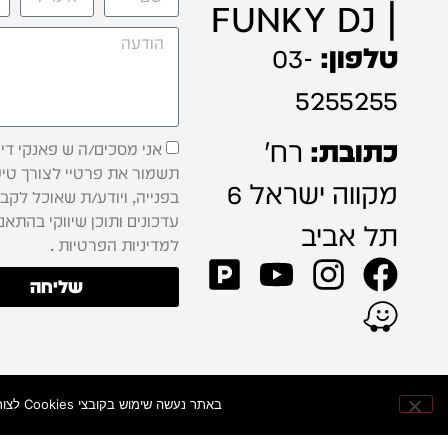
| FUNKY DJ
טלפון:
03-
5255255
כתובת:
רח'
אני מסכים/ה ש פאנקי דיג'
תשמור את פרטיי לצורך טיפ
מקווה ישראל 6
בפנייה, ויודע/ת שאוכל לקב
עדכונים ותוכן שיווקי בהתאם
תל אביב
למדיניות הפרטיות .
שליחה
באתר נעשה שימוש בקובצי Cookies לצורך שיפור חוויית הגלישה, התאמת התוכן וניתוח ביצועי האתר — כדי להעניק לכם חוויית קנייה מהירה ונוחה יותר.