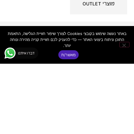
מוצרי OUTLET
פאנקי
יצירת
ניווט
באתר נעשה שימוש בקובצי Cookies לצורך שיפור חוויית הגלישה, התאמת
קשר
באתר
© כל הזכויות
התוכן וניתוח ביצועי האתר — כדי להעניק לכם חוויית קנייה מהירה ונוחה
דיג'יי
שמורות ר.א
יותר.
פאנקי
פאנקי ציוד
שמע מתקדם
דיג׳יי
דברו איתנו
|
בע"מ
מאשר/ת
ת"א –
ציוד DJ
FUNKY
ואולפן
מקצועי
DJ
מדריכים
טלפון:
03-
מקצועיים
5255255
אז מי
כתובת:
אנחנו?
רח' מקווה
אני
ישראל 6
מסכים/ה ש
תמיכה