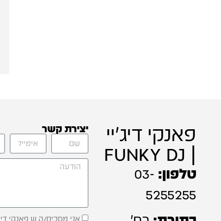
פאנקי דיג'יי
יצירת קשר
| FUNKY DJ
טלפון:
03-
5255255
כתובת:
רח'
אני מסכים/ה ש פאנקי דיג'