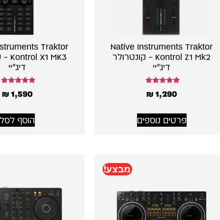
nstruments Traktor
Native Instruments Traktor
Kontrol Z1 Mk2 – קונטרולר
X1 MK3
דיג׳יי
דיג׳יי
דורג
דורג
₪
1,590
₪
1,290
5.00
5.00
מתוך 5
מתוך 5
פרטים נוספים
הוסף לסל
מבצע!