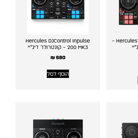
Hercules DJControl Inpulse
Hercules DJ Inpulse 200 MK2 –
יי
200 MK3 – קונטרולר דיג׳יי
₪
680
הוסף לסל