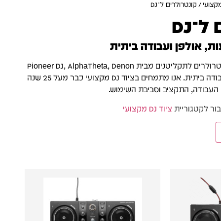
מקצועי
/ קונטרולרים ל־DJ
־DJ
מחפשים קונטרולר DJ מקצועי? בפאנקי דיג׳יי תמצאו מגוון רחב של קונטרולרים לתקליטנים מבית Pioneer DJ, AlphaTheta, Denon
DJ, Hercules ו־Numark, עם פתרונות למתחילים, להופעות, לאולפן ולעבודה ביתית. אנו מתמחים בציוד DJ מקצועי כבר מעל 25 שנה
העבודה, התקציב וסביבת השימוש.
ציוד DJ מקצועי