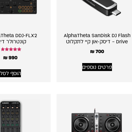
AlphaTheta SanDisk DJ Flash
Drive – דיסק-און קיי לתקלוט
קונטרולר דיג׳
₪
700
דורג
₪
990
4.50
מתוך 5
פרטים נוספים
הוסף לסל