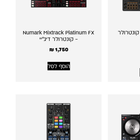
Pioneer DDJ-FLX קונטרולר
Numark Mixtrack Platinum FX
– קונטרולר דיג׳יי
₪
1,750
הוסף לסל