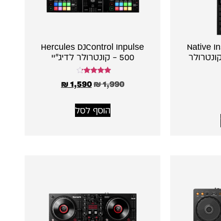
Hercules DJControl Inpulse
Native I
Kontrol  – קונטרולר
500 – קונטרולר לדיג׳יי
דורג
₪
1,590
₪
1,990
4.00
מתוך 5
הוסף לסל