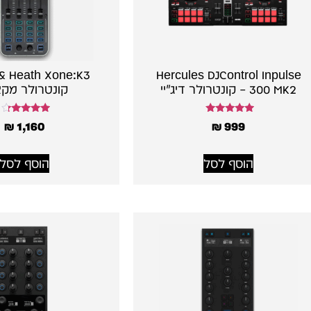
Hercules DJControl Inpulse
300 MK2 – קונטרולר דיג׳יי
קונטרולר מקצ
דורג
דורג
₪
1,160
₪
999
4.00
5.00
מתוך 5
מתוך 5
הוסף לסל
הוסף לסל