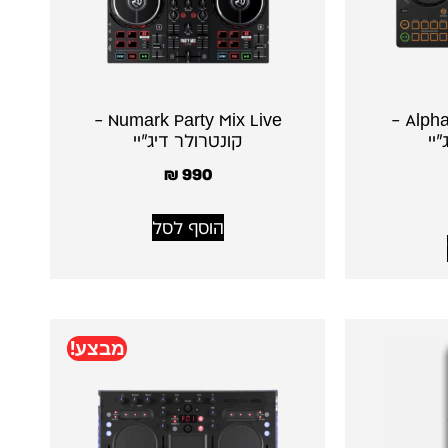
Numark Party Mix Live –
AlphaTheta DDJ-FLX2 –
יי
קונטרולר דיג׳יי
₪
990
הוסף לסל
מבצע!