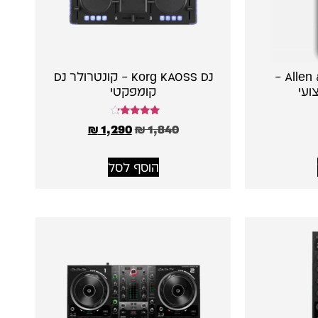
Allen & Heath Xone:K3 –
Korg KAOSS DJ – קונטרולר DJ
ועי
קומפקטי
דורג
₪
1,290
₪
1,840
4.00
מתוך 5
הוסף לסל