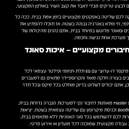
-Beat FX מעניקה לכם שליטה באפקטים מקצועיים בזמן אמת בבית. ככה כל
מי, חי ומלא באנרגיה גבוהה בשטח. אז תוכלו להפתיע את
 וסאונד מלוטש במיוחד בבית. אתם נהנים מהיכולות של
וך מערכת אחת נגישה וחכמה.
יבורים מקצועיים – איכות סאונד
במרכז הקונטרולר נמצא מיקסר דו-ערוצי עם EQ תלת-תחומי ופילטר עצמאי לכל
יבים בצורה חלקה מאוד והקרוספיידר מתאים גם למעברים
ן, אתם יכולים לשלוט בדיוק מוחלט בכל מיקס ובכל תדר
המכשיר כולל יציאות Master XLR מאוזנות לחיבור נקי למערכות הגברה גדולות בבית.
בנוסף, קיימת יציאת Booth RCA וכניסת מיקרופון עם שליטה עצמאית בשטח. יציאות
ות לכם להשתמש בכל סוגי האוזניות ללא מתאמים בבית.
בודה מקצועית שמוכנה לכל מועדון או אירוע פרטי.