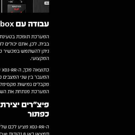
עבודה עם rekordbox ו-USB – חופש נגינה מלא
בבית. לכן, אתם יכולים 
המקצועי.
כת
המעבר בין שני המצבים מ
מקבלים גמישות מקסימלי
המערכת מנתחת את השירים
פיצ׳רים יצירתי
כפתור
ה-XDJ-RR מציע ל