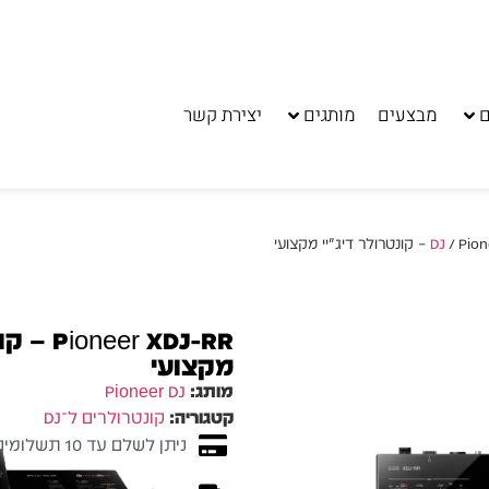
ם
מבצעים
מותגים
יצירת קשר
ר דיג׳יי מקצועי
er XDJ-RR
מקצועי
מותג:
Pioneer DJ
קטגוריה:
קונטרולרים ל־DJ
ניתן לשלם עד 10 תשלומים ללא ריבית