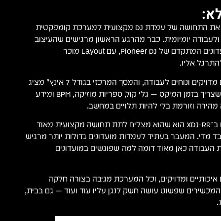
א:
ה־Pioneer XDJ-RR מביא את התחושה של עמדת DJ מקצועית למערכת קומפקטית
ולעבודה יומיומית. כבר מהרגע הראשון מרגישים שהעיצוב
שלו מבוסס על ציוד המועדונים המתקדם של Pioneer DJ, עם Layout מוכר
התרגל אליו.
הג׳וגים הגדולים מרגישים מדויקים ונוחים לעבודה, והמסך המרכזי בגודל 7 אינץ׳ מציג
בצורה ברורה את כל מה שצריך בזמן המיקס — גלי קול, ספריות מוזיקה, BPM ומידע
מהירה וזורמת בלי להיות תלויים במחשב.
אחד הדברים שהכי אהבנו ב־XDJ-RR הוא שהוא מצליח לתת תחושה מקצועית מאוד
בד מדי. המעבר בעתיד לעמדות מועדונים גדולות יותר מרגיש
בת העבודה כאן מאוד דומה למה שפוגשים במועדונים
איכותיים ומדויקים, וכל המערכת מגיבה בצורה חלקה
המכשירים שפשוט עושה חשק לנגן עליו עוד ועוד — גם בבית,
.