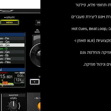
גדולים ורגישים למגע, EQ תלת-תחומי מלא, פילטר
יחידת Beat FX מובנית בהשראת סדרת DJM ליצירת מעברים
8 פאדים מוארים לכל Deck לשליטה ב-Hot Cues, Beat Loop,
כרטיס קול מובנה, יציאות Master מקצועיות (XLR מאוזן ו-
חיבור USB כפול (Dual USB) לטעינת מוזיקה והחלפת DJs