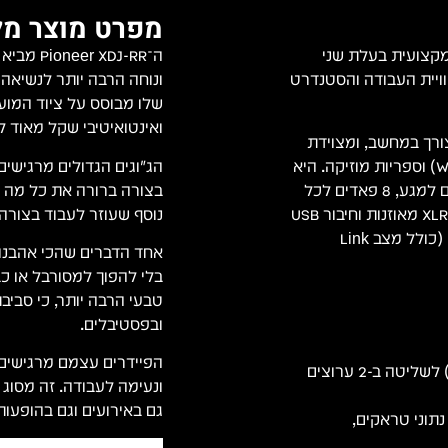
מפרט מוצר מל
ערכת DJ עצמאית (Standalone) מקצועית בעלת שני
AlphaThet), המביאה את חוויית העבודה והסטנדרט
ונוחה הרבה יותר לנשיאה 
ואינטואיטיבי שקל מאוד ל
רך במחשב, ומצוידת
במסך צבעוני גדול בגודל 7 אינץ' להצגת צורות גל (Waveforms) וספריות מוזיקה. היא
כוללת פריסת עבודה מוכרת מסדרות CDJ ו-DJM, ג'וגים רגישים למגע, 8 פאדים לכל
Deck, יחידת Beat FX מקצועית, כרטיס קול מובנה עם יציאות XLR מאוזנות וחיבור USB
נוסף שעוזר לעבוד בצורה 
כפול לעבודה רציפה. המכשיר תומך באופן מלא ב-rekordbox (כולל מצב Link
בלי להפוך למסורבל או כ
טבעי הרבה יותר, כי סבי
ובפסטיבלים.
הפיידרים עצמם מרגישים 
מערכת עצמאית (Standalone) לשליטה ב-2 ערוצים
ונעימה לעבודה. זה מסוג 
גם באירועים וגם בהופעות
אינץ' להצגת נתוני טראקים,