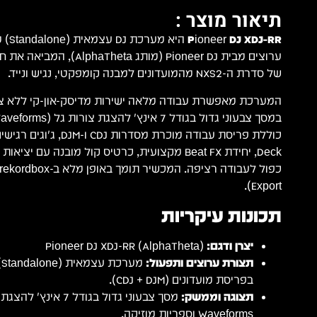
תיאור מוצר :
Pioneer DJ XDJ-RR
היא מ
ערוצים מבית Pioneer DJ (מותג a
של סדרת ה-NXS2 מהמועדונים למבנה קומפקטי, נגיש ונייד.
המערכת מאפשרת עבודה מלאה ישירות מדיסק-און-קי ללא צו
Export).
תכונות עיקריות
יצרן ודגם:
Pioneer DJ XDJ-RR (AlphaTheta)
תצורת ערוצים ותפעול:
בפריסת מועדונים (CDJ + DJM).
תצוגה וממשק:
מסך צבעוני גדול בגודל 7 
Waveforms וספריות מוזיקה.