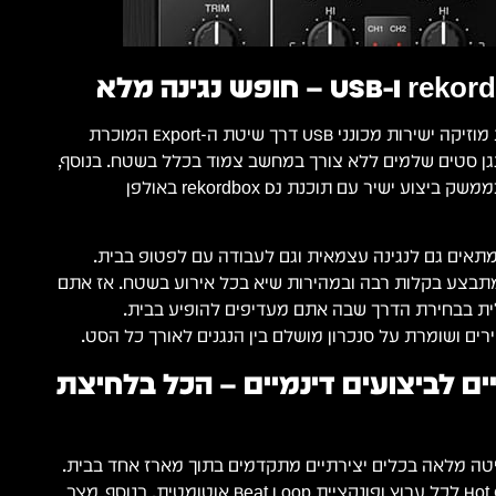
המערכת תומכת בטעינת מוזיקה ישירות מכונני USB דרך שיטת ה-Export המוכרת
לנגן סטים שלמים ללא צורך במחשב צמוד בכלל בשטח. בנוסף,
ניתן להשתמש במכשיר כממשק ביצוע ישיר עם תוכנת rekordbox DJ באולפן
וצאה מכך, ה-XDJ-RR מתאים גם לנגינה עצמאית וגם לעבודה עם לפטופ בבית.
תבצע בקלות רבה ובמהירות שיא בכל אירוע בשטח. אז אתם
ת בבחירת הדרך שבה אתם מעדיפים להופיע בבית.
 ושומרת על סנכרון מושלם בין הנגנים לאורך כל הסט.
ים לביצועים דינמיים – הכל בלחיצת
כם שליטה מלאה בכלים יצירתיים מתקדמים בתוך מארז אחד בבית.
תמצאו כאן 8 נקודות Hot Cue לכל ערוץ ופונקציית Beat Loop אוטומטית. בנוסף, מצב