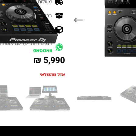
משלוח מהיר - זמן אספקה בין 3-5 ימי 
ברכישה מעל 700 ש״ח -
המ
איסוף עצמי מהיר - מקוה ישרא
רוצים להתייעץ עם מומחה
וואטסאפ
₪
5,990
אזל מהמלאי