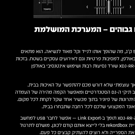
ים גבוהים – המערכת המושלמת
ההקונטרולר שוקל רק 5.2 ק״ג, מה שהופך אותו לנייד וקל מאוד לנשיאה. הוא מתאים
ולפן, למסיבות פרטיות וגם לאירועים עסקיים בשטח. בזכות
המבנה הקשיח והאמין, ה-XDJ-RR שורד נסיעות רבות ושימוש אינטנסיבי באולפן
 אך עוצמתי שלא דורש מכם להתפשר על האיכות בבית.
המכשיר נכנס בקלות לרוב תיקי ה-DJ הסטנדרטיים ומאפשר הקמה מהירה של העמדה
תרונות של פיוניר בתוך מכשיר אחד שקל לקחת לכל מקום.
אונד המקצועי שלכם לכל רחבה שתבחרו בבית.
טיפ מהצוות של פאנקי: ה-XDJ-RR תומך ב-Link Export — אפשר לחבר USB למחשב
ולנגן שירים ישירות מספריית rekordbox בלי לייצא אותם קודם לכונן. מושלם לתרגול
 את הספרייה ולא רוצים להעתיק קבצים כל פעם.