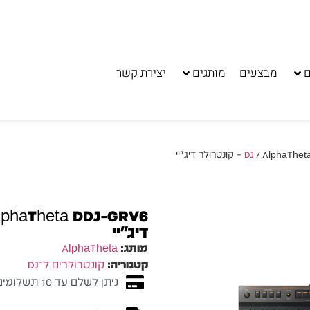
ם
מבצעים
מותגים
יצירת קשר
Alp – קונטרולר דיג׳יי
דיג׳יי
מותג:
AlphaTheta
קטגוריה:
קונטרולרים ל־DJ
ניתן לשלם עד 10 תשלומים ללא ריבית