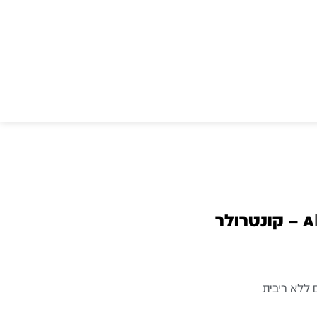
AlphaTheta DDJ-GRV6 – קונטרולר