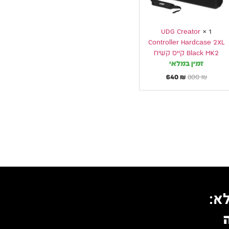
קשיח
UDG Creator
×
1
Controller Hardcase 2XL
Black MK2 קייס קשיח
זמין במלאי
640
₪
800
₪
א: