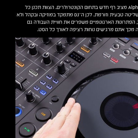
ה־DDJ-GRV6 של AlphaTheta מציב רף חדש בתחום הקונטרולרים. הצוות תכנן כל
פרט בממשק כדי לספק שליטה טבעית וזורמת. לכן ה־DJ מתמקד במוזיקה ובקהל ולא
 הפתרונות הארגונומיים משפרים את חוויית העבודה גם
 מכך אתם מרגישים נוחות רציפה לאורך כל הסט.