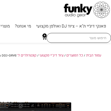
פאנקי דיג׳יי ת"א – ציוד DJ ואולפן מקצועי
מי אנחנו?
מוצרי
Searc
0
for
עמוד הבית
/
כל המוצרים
/
ציוד דיג'יי מקצועי
/
קונטרולרים ל־DJ
/ haTheta DDJ-GRV6