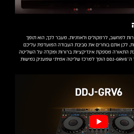
ת למחשב, לרמקולים ולאוזניות. מעבר לכך, הוא תומך
נות DJ מקצועיות. לכן אתם בוחרים את סביבת העבודה המועדפת עליכם
כת התאורה מספקת אינדיקציות ברורות ומקלה על השליטה
בזמן אמת. בסופו של דבר ה־DDJ-GRV6 הופך למרכז שליטה אמיתי שמעניק גמישות