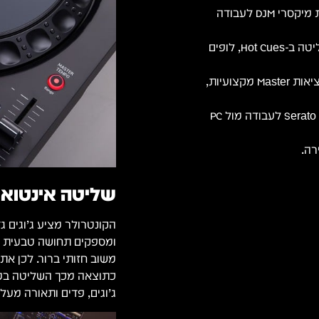
יחידת Beat FX מובנית בעיצוב סדרת מיקסרי DJM לעבודה
8 Performance Pads לכל Deck לשליטה ב-Hot Cues, לופים
כרטיס קול מובנה באיכות גבוהה, יציאות Master מקצועיות,
תמיכה מלאה ב-rekordbox וב-Serato DJ Pro לעבודה מול PC
שליטה אינטואי
הקונטרולר מציע ג’וגים ג
ומספקים תחושה טבעית ש
משוב חזותי ברור. לכן את
כתוצאה מכך השליטה במיק
ג’וגים, פדים ותאורה מעלה את ה