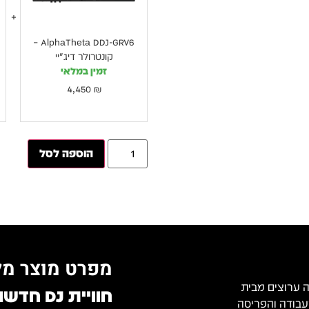
AlphaTheta DDJ-GRV6 –
קונטרולר דיג׳יי
זמין במלאי
4,450
₪
הוספה לסל
מפרט מוצר מל
ל ארבעה ערוצים מבית
חוויית DJ חדשה
ביא את חוויית העבודה והפריסה