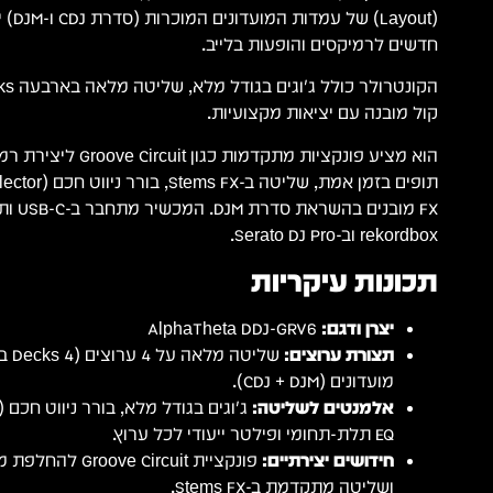
(ayout
חדשים לרמיקסים והופעות בלייב.
קול מובנה עם יציאות מקצועיות.
הוא מציע פונקציות מתקדמות
FX מובני
rekordbox וב-Serato DJ Pro.
תכונות עיקריות
יצרן ודגם:
AlphaTheta DDJ-GRV6
תצורת ערוצים:
שליטה
מועדונים (CDJ + DJM).
אלמנטים לשליטה:
EQ תלת-תחומי ופילטר ייעודי לכל ערוץ.
חידושים יצירתיים:
פונקציית e Circuit
ושליטה מתקדמת ב-Stems FX.