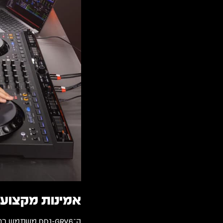
אמינות מקצועי
ה־DDJ-GRV6 מש