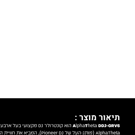
תיאור מוצר :
AlphaTheta DDJ-GRV6
הוא קונטרולר DJ מקצועי בע
AlphaTheta (מותג-העל של Pioneer DJ), המ