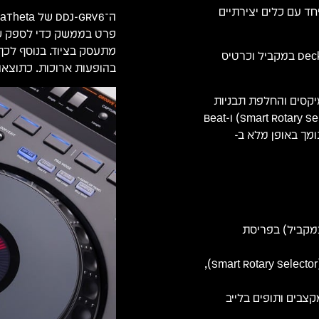
L) של עמדות המועדונים המוכרות (סדרת CDJ ו-DJM) יחד עם כלים יצירתיים
מתעסק בציוד. בנוסף לכך,
הקונטרולר כולל ג'וגים בגודל מלא, שליטה מלאה בארבעה Decks במקביל וכרטיס
בהופעות ארוכות. כתוצאה
 כגון Groove Circuit ליצירת רמיקסים והחלפת תבניות
תופים בזמן אמת, שליטה ב-Stems FX, בורר ניווט חכם (Smart Rotary Selector) ו-Beat
ם בהשראת סדרת DJM. המכשיר מתחבר ב-USB-C ותומך באופן מלא ב-
 מלאה על 4 ערוצים (4 Decks במקביל) בפריסת
ג'וגים בגודל מלא, בורר ניווט חכם (Smart Rotary Selector),
Groov להחלפת מקצבים ותופים בלייב