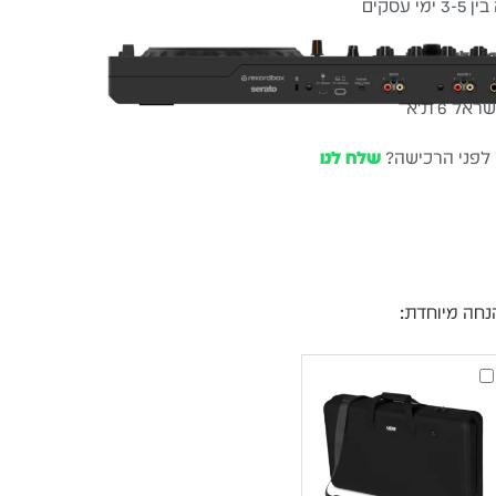
עסקים
שלוח חינם
ל 6 ת״א
 לפני הרכישה?
שלח לנו
נחה מיוחדת:
UDG
Creator
Controller
Hardcase
2XL
Black
MK2
קייס