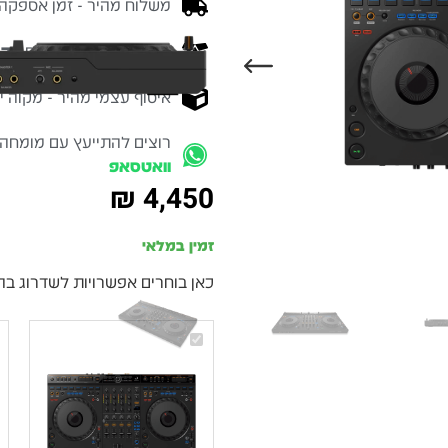
משלוח מהיר - זמן אספקה בין 3-5 ימי 
ברכישה מעל 700 ש״ח -
המ
איסוף עצמי מהיר - מקוה ישרא
רוצים להתייעץ עם מומחה
וואטסאפ
₪
4,450
זמין במלאי
כאן בוחרים אפשרויות לשדרוג בה
AlphaTheta
DDJ-
GRV6
–
קונטרולר
דיג׳יי