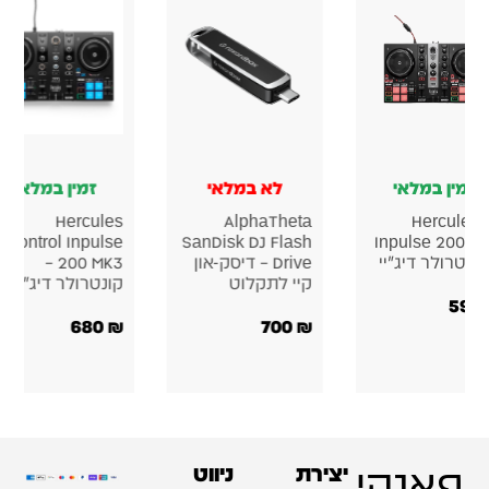
זמין במלאי
לא במלאי
זמין במלאי
Hercules
AlphaTheta
Hercules
DJControl Inpulse
SanDisk DJ Flash
Inpulse 200 
ונטרולר דיג׳יי
Drive – דיסק-און
200 MK3 –
קיי לתקלוט
קונטרולר דיג׳יי
680
₪
700
₪
פאנקי
יצירת
ניווט