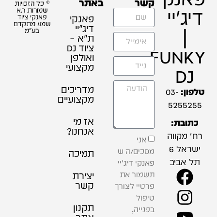
קשר
באתר
© כל הזכויות
דיג'יי
שמורות ר.א
פאנקי
פאנקי ציוד
שמע מתקדם
דיג׳יי
|
בע"מ
ת"א –
ציוד DJ
FUNKY
ואולפן
מקצועי
DJ
מדריכים
טלפון:
03-
מקצועיים
5255255
אז מי
כתובת:
אנחנו?
רח' מקווה
אני
ישראל 6
מסכים/ה ש
תמיכה
תל אביב
פאנקי דיג'יי
תשמור את
יצירת
קשר
פרטיי לצורך
טיפול
תקנון
בפנייה,