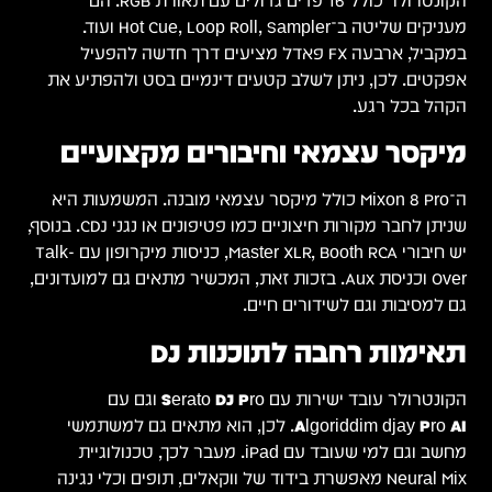
הקונטרולר כולל 16 פדים גדולים עם תאורת RGB. הם
מעניקים שליטה ב־Hot Cue, Loop Roll, Sampler ועוד.
במקביל, ארבעה FX פּאדל מציעים דרך חדשה להפעיל
אפקטים. לכן, ניתן לשלב קטעים דינמיים בסט ולהפתיע את
הקהל בכל רגע.
מיקסר עצמאי וחיבורים מקצועיים
ה־Mixon 8 Pro כולל מיקסר עצמאי מובנה. המשמעות היא
שניתן לחבר מקורות חיצוניים כמו פטיפונים או נגני CDJ. בנוסף,
יש חיבורי Master XLR, Booth RCA, כניסות מיקרופון עם Talk-
Over וכניסת Aux. בזכות זאת, המכשיר מתאים גם למועדונים,
גם למסיבות וגם לשידורים חיים.
תאימות רחבה לתוכנות DJ
הקונטרולר עובד ישירות עם
Serato DJ Pro
וגם עם
Algoriddim djay Pro AI
. לכן, הוא מתאים גם למשתמשי
מחשב וגם למי שעובד עם iPad. מעבר לכך, טכנולוגיית
Neural Mix מאפשרת בידוד של ווקאלים, תופים וכלי נגינה