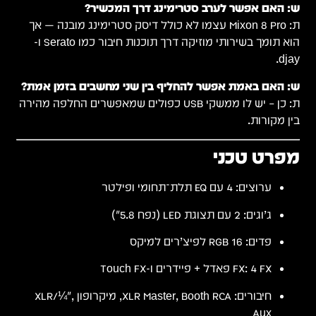
ש: האם אפשר לערב סטרימינג דרך המכשיר?
ת: Mixon 8 Pro עצמו לא כולל דיסק סטרימינג מובנה — אך
הוא תומך בשירותי מוזיקה דרך תוכנות חיבור כמו Serato ו-
djay.
ש: האם באמת אפשר להחליף בין שני מחשבים בזמן אמת?
ת: כן – יש לו ממשקי USB כפולים שמאפשרים החלפה מהירה
בין מקורות.
מפרט טכני
ערוצים: 4 עם EQ תלת־תחומי ופילטר
ג’וגים: 2 עם תצוגת LED (נפח 5.8")
פדים: 16 RGB לפיצ’רים למיקס
FX: 4 FX פּאדל + פיידרים ו-Touch FX
חיבורים: XLR Master, Booth RCA, מיקרופון XLR/¼",
Aux