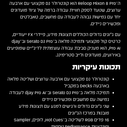
ה־Reloop Mixon 8 Pro הוא קונטרולר DJ מקצועי עם ארבעה
ערוצים, שנועד לספק חוויית עבודה ברמה של ציוד מועדונים
יחד עם גמישות גבוהה לעבודה עם מחשבים, טאבלטים
ומכשירים ניידים.
עם ג׳וגים גדולים הכוללים תצוגות מידע, פיידרי FX ייעודיים,
כרטיס קול מקצועי ותמיכה מלאה ב־Serato DJ Pro וב־djay
Pro AI, הוא מעניק סביבת עבודה עוצמתית לדיג׳יים שמופיעים
באירועים, מועדונים ולייב סטרימינג.
תכונות עיקריות
קונטרולר DJ מקצועי עם ארבעה ערוצים ושליטה מלאה
בארבעה Decks במקביל
תמיכה מלאה ב־Serato DJ Pro וב־djay Pro AI לעבודה
גמישה עם מחשבים ומכשירים ניידים
שני ג׳וגים גדולים ורגישים למגע עם תצוגות מידע
מובנות במרכז הג׳וגים
16 פדים RGB לשליטה ב־Hot Cues, לופים, Sampler
ופונקציות Performance נוספות