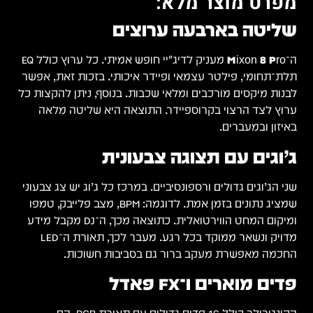
מפרט מוצר מלא:
שליטה בארבעה ערוצים
ה־
Mixon 8 Pro
מעניק לדיג׳יי חופש אמיתי. כל ערוץ כולל EQ
תלת־תחומי, פילטר עצמאי ופיידר איכותי. בזכות זאת, אפשר
לבנות מיקסים מורכבים ומלאי שכבות. בנוסף, ניתן להקצות כל
ערוץ לצד הרצוי בקרוספיידר. התוצאה היא שליטה מלאה
באיזון ובמעברים.
ג’וגים עם תצוגה צבעונית
שני הג’וגים גדולים ורספונסיביים. במרכז כל ג’וג יש צג צבעוני
שמציג נתונים בזמן אמת. לדוגמה: BPM, מצב פלייבק, טמפו
ומיקום המחט הווירטואלית. כתוצאה מכך, ה־DJ מקבל מידע
מדויק ונשאר ממוקד בכל רגע. מעבר לכך, תאורת ה־LED
החכמה מאפשרת מעקב ברור גם בסביבות חשוכות.
פדים מוארים ו־FX פּאדל