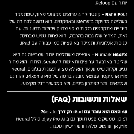
יותר עם Reloop.
Rane Four
– קונטרולר 4 ערוצים מקצועי מאוד, שמתמקד
בשליטה מדויקת ב־Stems ובאפקטים. הוא נחשב לבחירה של
דיג׳יים מתקדמים בזכות מיפוי מדויק ויכולות חדשניות. עם
זאת, המחיר שלו גבוה בהרבה, והוא פחות גמיש מבחינת
כניסות אנלוגיות ותמיכה באופציות כמו עבודה עם iPad.
Numark NS4FX
– אופציה משתלמת יותר שמביאה גם היא
שליטה בארבעה ערוצים ותאימות ל־Serato. היתרון הוא מחיר
נגיש וקלות שימוש, אך הוא לא מציע תצוגות בג’וגים, Neural
Mix או מיקסר עצמאי מובנה ברמה של Mixon 8 Pro. זהו דגם
שמתאים יותר כפתרון ביניים, ולא כמכשיר דגל מקצועי.
שאלות ותשובות (FAQ)
ש: האם הוא עובד עם iPad רק דרך Serato?
ת: כן, ממשק USB-C תומך גם ב-djay Pro AI, כולל Neural
Mix, אך שימוש מלא דורש רישיון תוכנה.