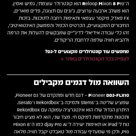
ה־
Reloop Mixon 8 Pro
הוא קונטרולר עוצמתי, גמיש ואמין.
הוא משלב ארבעה ערוצים, ג’וגים עם תצוגה, פדים מוארים,
FX פּאדל, מיקסר עצמאי ותאימות רחבה לתוכנות. בזכות
החיבורים המקצועיים, הכרטיס הכפול והממשק האינטואיטיבי,
זהו כלי עבודה אידיאלי לדיג׳יים שמבקשים להעלות את הרמה
ולהביא חוויה שלמה לרחבת הריקודים.
מחפשים עוד קונטרולרים מקצועיים ל-DJ?
לצפייה בכל הקונטרולרים באתר »
השוואה מול דגמים מקבילים
Pioneer DDJ-FLX10
– דגם חדש ומתקדם של Pioneer DJ,
שמציע שליטה ב־Stems ותמיכה ב־Rekordbox ו־Serato.
היתרון הגדול שלו הוא אינטגרציה עמוקה עם Rekordbox
ותכונות מתקדמות למיקס חי. מצד שני, הוא לא מציע חיבור
נוח ל־iPad או תאימות ישירה ל־djay Pro AI כמו ה־Mixon 8
Pro, ולכן מי שמעדיף עבודה מול טאבלט יקבל חוויה מלאה