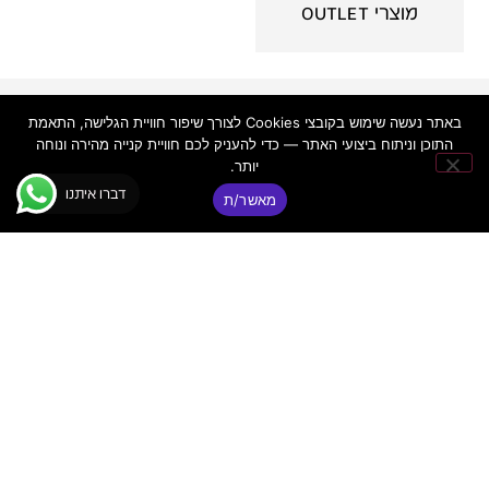
מוצרי OUTLET
פאנקי
יצירת
ניווט
באתר נעשה שימוש בקובצי Cookies לצורך שיפור חוויית הגלישה, התאמת
קשר
באתר
© כל הזכויות
התוכן וניתוח ביצועי האתר — כדי להעניק לכם חוויית קנייה מהירה ונוחה
דיג'יי
שמורות ר.א
יותר.
פאנקי
פאנקי ציוד
שמע מתקדם
דיג׳יי
דברו איתנו
|
בע"מ
מאשר/ת
ת"א –
ציוד DJ
FUNKY
ואולפן
מקצועי
DJ
מדריכים
טלפון:
03-
מקצועיים
5255255
אז מי
כתובת:
אנחנו?
רח' מקווה
אני
ישראל 6
מסכים/ה ש
תמיכה