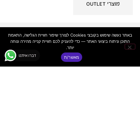
מוצרי OUTLET
פאנקי
יצירת
ניווט
באתר נעשה שימוש בקובצי Cookies לצורך שיפור חוויית הגלישה, התאמת
קשר
באתר
© כל הזכויות
התוכן וניתוח ביצועי האתר — כדי להעניק לכם חוויית קנייה מהירה ונוחה
דיג'יי
שמורות ר.א
יותר.
פאנקי
פאנקי ציוד
שמע מתקדם
דיג׳יי
דברו איתנו
|
בע"מ
מאשר/ת
ת"א –
ציוד DJ
FUNKY
ואולפן
מקצועי
DJ
מדריכים
טלפון:
03-
מקצועיים
5255255
אז מי
כתובת:
אנחנו?
רח' מקווה
אני
ישראל 6
מסכים/ה ש
תמיכה