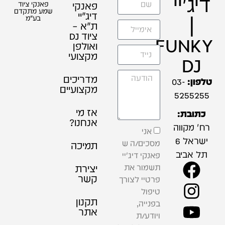
דיג'יי
פאנקי
פאנקי ציוד
שמע מתקדם
דיג׳יי
|
בע"מ
ת"א –
ציוד DJ
FUNKY
ואולפן
מקצועי
DJ
מדריכים
טלפון:
03-
מקצועיים
5255255
אז מי
כתובת:
אנחנו?
רח' מקווה
אני
ישראל 6
מסכים/ה ש
תמיכה
תל אביב
פאנקי דיג'יי
תשמור את
יצירת
קשר
פרטיי לצורך
טיפול
תקנון
בפנייה,
אתר
ויודע/ת