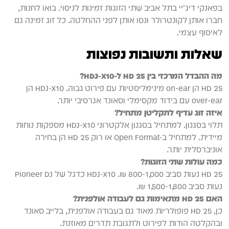
בפאנקי דיג'יי בתל אביב שתי הזוגות זמינות לניסוי. בואו לחנות,
חברו אותן לקונטרולר ונסו אותן לפני ההחלטה. כל זוג זמינה גם
לאיסוף עצמי.
שאלות ותשובות נפוצות
מה ההבדל המרכזי בין HD 25 ל-HDJ-X10?
HD 25 הן on-ear מינימליסטיות עם פירוט גבוה. HDJ-X10 הן
over-ear עם בידוד מקסימלי וסאונד אגרסיבי יותר.
איזה זוג עדיף לתקליטן מתחיל?
תלוי בסגנון. למתחיל בסגנון אלקטרוני HDJ-X10 מספקות נוחות
מיידית. למתחיל ב-Open Format או רוק HD 25 הן בחירה
אוניברסלית יותר.
כמה עולות שתי הזוגות?
HD 25 נעות סביב 800-1,000 ₪. HDJ-X10 כדגל של Pioneer DJ
נעות סביב 1,500-1,800 ₪.
האם HD 25 מתאימות גם לעבודה אולפנית?
כן, HD 25 פופולריות מאוד גם בעבודה אולפנית, בלייב סאונד
ובהקלטה הודות לפירוט ולתגובת תדרים מאוזנת.