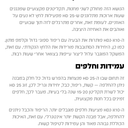
הנושא הזה מחולק לשני מחנות. תקליטנים מקצועיים שמנגנים
שעות ארוכות מתלוננים ש-HD 25 מפעילות לחץ לא נעים על
האוזניים. לעומת זאת, אחרים מתרגלים לזה תוך שבועיים
ואוהבים את האחיזה היציבה.
ה-HDJ-X10 פותרות את הבעיה עם ריפוד ספוגי גדול וקלמפ מתון.
כמו כן, היחידות הסתובבות מורידות את הלחץ הנקודתי. עם זאת,
המשקל המוגבר עלול ליצור עייפות בצוואר אחרי שעות רבות.
עמידות וחלפים
זה תחום שבו ה-HD 25 מנצחות בהפרש גדול. כל חלק במבנה
ניתן להחלפה — קשת, ריפוד, כבל, יחידות וגריל. לכן, זוג HD 25
יכול לשרת תקליטן 15-20 שנה בלי בעיות. מעבר לכך, חלפים
זמינים בכל חנות מקצועית.
ה-HDJ-X10 מציעות חלפים מוגבלים יותר. הריפוד והכבל ניתנים
להחלפה, אבל מבנה הקשת יותר אינטגרלי. עם זאת, האיכות
הכוללת גבוהה מאוד והן עמידות לטיפול קשוח.