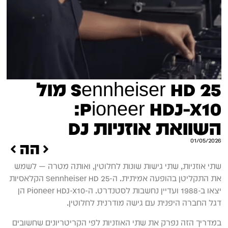
Sennheiser HD 25 מול
Pioneer HDJ-X10:
השוואת אוזניות DJ
01/05/2026
הקודם
הבא
שתי אוזניות, שתי גישות שונות לחלוטין, ואותה מטרה — לשמש
את התקליטן בהופעה אמיתית. ה-Sennheiser HD 25 הקלאסיות
יצאו ב-1988 ועדיין נחשבות לסטנדרט. ה-Pioneer HDJ-X10 הן
דגל החברה היפנית עם גישה מודרנית לחלוטין.
במדריך הזה נפרק את שתי האוזניות לפי הקריטריונים שחשובים