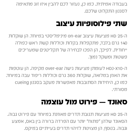
בעבודה אמיתית. כמו כן, נעזור לכם להבין איזו זוג מתאימה
לסגנון התקלוט שלכם.
שתי פילוסופיות עיצוב
ה-HD 25 מציעות עיצוב on-ear מינימליסטי במיוחד. הן שוקלות
140 גרם בלבד, מתקפלות בקלות וכוללות קשת ראש כפולה
ייחודית. לפיכך, הן הפכו לבחירה של תקליטנים שמעריכים
פשטות ומשקל נמוך.
ה-HDJ-X10 לעומתן מציעות גישה over-ear מקיפה. הן עוטפות
את האוזן במלואה, שוקלות 360 גרם וכוללות ריפוד עבה במיוחד.
כמו כן, היחידות הסתובבות מאפשרות מעקב בסגנון cueing
מסורתי.
סאונד — פירוט מול עוצמה
ה-HD 25 מציעות תגובת תדרים מאוזנת במיוחד עם פירוט גבוה.
הסאונד שלהן "פתוח" יותר עם הפרדה ברורה בין באס, אמצע
וגבוה. בנוסף, הן מצוינות לזיהוי תדרים בעייתיים במיקס.