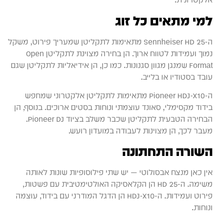
למי מתאים כל זוג
ה-Sennheiser HD 25 מתאימות לתקליטן שמעריך פירוט, משקל
נמוך ועמידות לטווח ארוך. הן בחירה מצוינת לתקליטן Open
Format שמנגן מגוון סגנונות. כמו כן, הן אידיאליות לתקליטן שגם
עובד בסטודיו או בלייב.
ה-Pioneer HDJ-X10 מתאימות לתקליטן אלקטרוני שמחפש
בידוד מקסימלי, סאונד עוצמתי ונוחות בסטים ארוכים. בנוסף, הן
הבחירה הטבעית לתקליטן שכבר משלב בציוד Pioneer DJ.
מעבר לכך, הן מצוינות לעבודה במועדון רועש.
השורה התחתונה
אין כאן מנצח אבסולוטי — יש שתי פילוסופיות שונות לאותה
משימה. ה-HD 25 הן הקלאסיקה האולטימטיבית עם פשטות,
פירוט ועמידות. ה-HDJ-X10 הן הדגל המודרני עם בידוד, עוצמה
ונוחות.