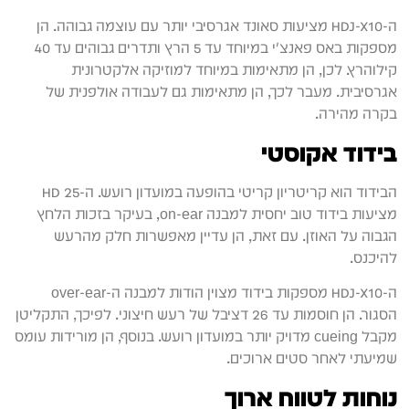
ה-HDJ-X10 מציעות סאונד אגרסיבי יותר עם עוצמה גבוהה. הן
מספקות באס פאנצ'י במיוחד עד 5 הרץ ותדרים גבוהים עד 40
קילוהרץ. לכן, הן מתאימות במיוחד למוזיקה אלקטרונית
אגרסיבית. מעבר לכך, הן מתאימות גם לעבודה אולפנית של
בקרה מהירה.
בידוד אקוסטי
הבידוד הוא קריטריון קריטי בהופעה במועדון רועש. ה-HD 25
מציעות בידוד טוב יחסית למבנה on-ear, בעיקר בזכות הלחץ
הגבוה על האוזן. עם זאת, הן עדיין מאפשרות חלק מהרעש
להיכנס.
ה-HDJ-X10 מספקות בידוד מצוין הודות למבנה ה-over-ear
הסגור. הן חוסמות עד 26 דציבל של רעש חיצוני. לפיכך, התקליטן
מקבל cueing מדויק יותר במועדון רועש. בנוסף, הן מורידות עומס
שמיעתי לאחר סטים ארוכים.
נוחות לטווח ארוך