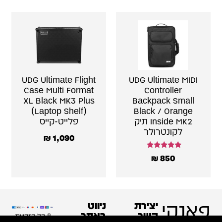
UDG Ultimate Flight
UDG Ultimate MIDI
Case Multi Format
Controller
XL Black MK3 Plus
Backpack Small
(Laptop Shelf)
Black / Orange
Inside MK2 תיק
פלייט-קייס
לקונטרולר
₪
1,090
דורג
₪
850
5.00
מתוך 5
פאנקי
יצירת
ניווט
קשר
באתר
© כל הזכויות