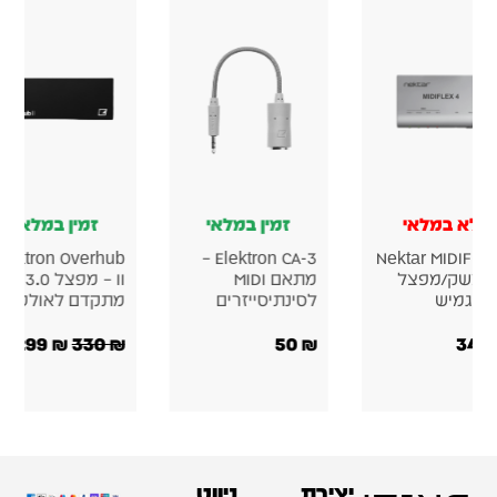
לא במלאי
זמין במלאי
זמין במלאי
Elektron Overhub
Elektron CA-3 –
Nektar MIDIFLE
ממשק/מפצל
מתאם MIDI
II – מפצל B 3.0
 גמיש
לסינתיסייזרים
מתקדם לאולפן
299
₪
330
₪
50
₪
349
יצירת
ניווט