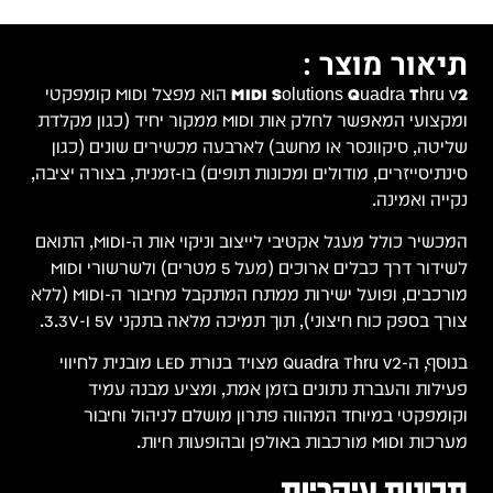
תיאור מוצר :
MIDI Solutions Quadra Thru v2
הוא מפצל MIDI קומפקטי
ומקצועי המאפשר לחלק אות MIDI ממקור יחיד (כגון מקלדת
שליטה, סיקוונסר או מחשב) לארבעה מכשירים שונים (כגון
סינתיסייזרים, מודולים ומכונות תופים) בו-זמנית, בצורה יציבה,
נקייה ואמינה.
המכשיר כולל מעגל אקטיבי לייצוב וניקוי אות ה-MIDI, התואם
לשידור דרך כבלים ארוכים (מעל 5 מטרים) ולשרשורי MIDI
מורכבים, ופועל ישירות ממתח המתקבל מחיבור ה-MIDI (ללא
צורך בספק כוח חיצוני), תוך תמיכה מלאה בתקני 5V ו-3.3V.
בנוסף, ה-Quadra Thru v2 מצויד בנורת LED מובנית לחיווי
פעילות והעברת נתונים בזמן אמת, ומציע מבנה עמיד
וקומפקטי במיוחד המהווה פתרון מושלם לניהול וחיבור
מערכות MIDI מורכבות באולפן ובהופעות חיות.
תכונות עיקריות