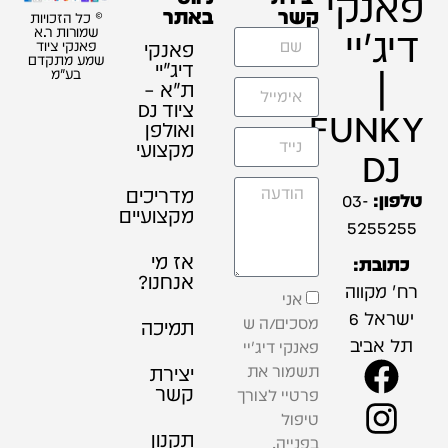
פאנקי
קשר
באתר
© כל הזכויות
דיג'יי
שמורות ר.א
פאנקי
פאנקי ציוד
שמע מתקדם
דיג׳יי
|
בע"מ
ת"א –
ציוד DJ
FUNKY
ואולפן
מקצועי
DJ
מדריכים
טלפון:
03-
מקצועיים
5255255
אז מי
כתובת:
אנחנו?
רח' מקווה
אני
ישראל 6
מסכים/ה ש
תמיכה
תל אביב
פאנקי דיג'יי
תשמור את
יצירת
קשר
פרטיי לצורך
טיפול
תקנון
בפנייה,