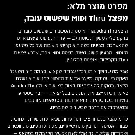
מפרט מוצר מלא:
מפצל MIDI Thru שפשוט עובד,
ה־Quadra Thru v2 הוא מסוג המכשירים שפשוט עובדים
ברקע בלי למשוך תשומת לב — עד הרגע שמוציאים אותו
מהמערכת ומבינים כמה הוא קריטי ליציבות של כל סטאפ
ה־MIDI. הרעיון פשוט מאוד: כניסת ‎MIDI‎ אחת, ארבע יציאות
‎Thru‎ מקבילות ואמינות לחלוטין.
אבל מה שהופך אותו לכלי עבודה מקצועי באמת הוא המעגל
האקטיבי שמנקה ומייצב את אות ה־MIDI לפני שהוא נשלח
הלאה. במקום להעביר את האות כמו שהוא, ה־Quadra Thru
v2 מחדש ומייצב את הנתונים בכל יציאה — דבר שמסייע
במיוחד בשרשראות MIDI ארוכות, בסטאפים מורכבים
ובמערכות עם הרבה מכשירים מחוברים.
כך מתקבל סנכרון יציב יותר, פחות שגיאות תקשורת ותחושת
עבודה אמינה יותר בין סינתיסייזרים, מכונות תופים, סיקוונסרים
ומקלדות שליטה. זה אולי לא המכשיר הכי בולט בסטאפ —