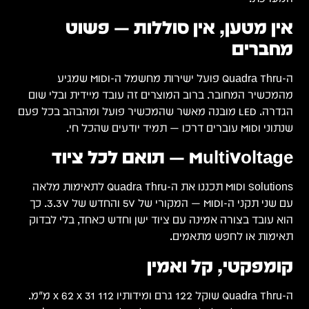
אין מטען, אין סוללות — פשוט
מחברים
ה-Quadra Thru פועל ישירות מחשמל ה-MIDI שמגיע
מהמכשיר המחובר. ברוב המוצרים זה עובד מיידית ובלי שום
הגדרה. LED מובנה מאשר שהמכשיר פועל ומהבהב בכל פעם
שנתוני MIDI עוברים דרכו — תמיד יודעים שהכל חי.
MultiVoltage — תואם לכל ציוד
MIDI Solutions תכננו את ה-Quadra Thru לתאימות מלאה
עם שני תקני ה-MIDI — המקורי של 5V והחדש של 3.3V. כך
הוא עובד בצורה אמינה עם ציוד ישן וחדש כאחד, בלי לבדוק
תאימות או לחפש מתאמים.
קומפקטי, קל ואמין
ה-Quadra Thru שוקל 122 גרם ומידותיו 112 x 62 x 31 מ"מ.