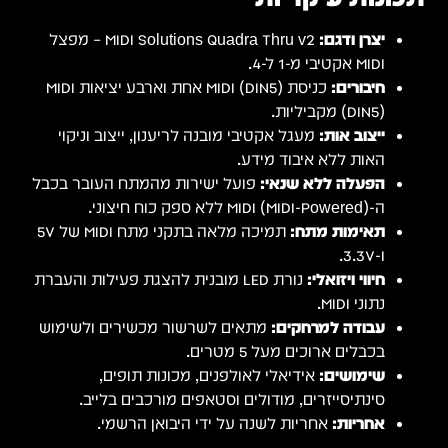
יצרן ודגם:
MIDI Solutions Quadra Thru v2 – מפצל
MIDI אקטיבי מ-1 ל-4.
חיבורים:
כניסת MIDI (DIN5) אחת וארבע יציאות MIDI
(DIN5) מקביליות.
ייצוב אות:
מעגל אקטיבי מובנה לריענון, ייצוב וניקוי
האות ללא איבוד מידע.
הפעלה ללא שנאי:
פועל ישירות מהמתח העובר בכבל
ה-MIDI (MIDI-Powered) ללא ספק כוח חיצוני.
תאימות מתח:
תמיכה מלאה בתקני מתח MIDI של 5V
ו-3.3V.
חיווי ויזואלי:
נורת LED מובנית להצגת פעילות והעברת
נתוני MIDI.
עבודה למרחקים:
מתאים לשרשור מכשירים ולשימוש
בכבלים ארוכים מעל 5 מטרים.
שימושים:
אידיאלי לאולפנים, מכונות תופים,
סינתיסייזרים, מודולים וסטאפים מורכבים בלייב.
אחריות:
אחריות לשנה על ידי היבואן הרשמי.