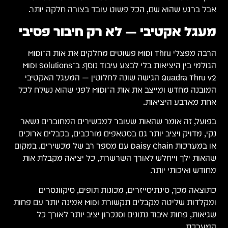
אבל ברגע שהוא שם, הכל פשוט עובד בצורה חלקה יותר.
מעגל אקטיבי — לא רק חיבור פסיבי
הרבה מפצלי ‎MIDI Thru‎ פשוטים מחלקים את אות ה־MIDI
הגולמי בין היציאות בלי לבצע עיבוד נוסף. ב־MIDI Solutions
Quadra Thru v2 הגישה שונה לחלוטין — המעגל האקטיבי
המובנה מחדש ומייצב את אות ה־MIDI לפני שהוא נשלח לכל
אחת מארבע היציאות.
בפועל, זה אומר שהאות שעובר למכשירים המחוברים נשאר
נקי, מדויק ויציב יותר גם בסטאפים מורכבים, בכבלים ארוכים
או במערכות ‎Daisy Chain‎ עם מספר רב של מכשירים. במקום
שהאות ילך וייחלש לאורך השרשרת, כל יציאה מקבלת אות
מחודש ואיכותי יותר.
כתוצאה מכך, סינתיסייזרים, מכונות תופים, סיקוונסרים
ומקלדות שליטה מקבלים תקשורת MIDI אמינה יותר עם פחות
שגיאות, פחות איבוד נתונים וסנכרון יציב יותר לאורך כל
המערכת.