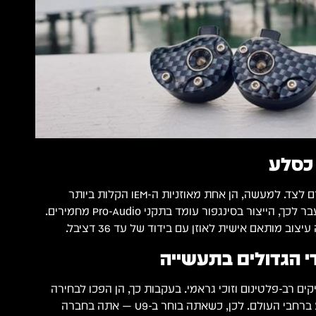
 כסלע
ה-U9 שוקלות רק 4.16 גרם לצד. למעשה, הן אחת מאוזניות ה-IEM הקלות ביותר
בקטגוריה המקצועית. מעבר לכך, הייצור בסינגפור עומד בתקני Pro-Audio מחמירים.
י הגדולים בתעשייה
פיקים רב-פלטינום וזוכי גראמי. בעקבות כך, הן הפכו לבחירה
מועדפת של אנשי מקצוע ברחבי העולם. לכן, כשאתה בוחר ב-U9 — אתה בחברה