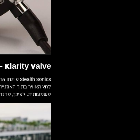
Klarity Valve — טכנולוגיה שמגינה על האוזניים
לחץ האוויר בתוך האוזני
משמעותית. לפיכך, מהנדסי סאונד יכולי