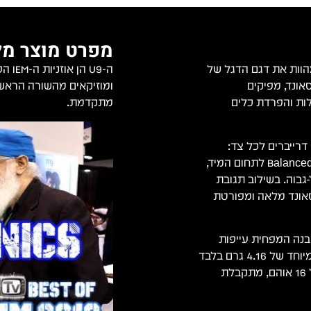
מפרט מוצר מל
In-Ear Moni) פרמיום ומהוות את דגם הדגל של
נדסי סאונד, מפיקים
ומוזיקאים מהשורה הראשונה
לות והפרדת כלים
מתקדמת.
המערכת מבוססת על ארכיטקטורה היברידית עוצמתית של 9 דרייברים לכל צד:
דרייבר דינמי 9 מ"מ לבאס עמוק ומבוקר, 2 דרייברי Balanced Armature לתחום המיד,
דרייברי Super High לתחום העל-גבוה. בשילוב תגובת
18, מתקבלת תמונה סאונד מלאה ומפורטת
Klarity  – שסתום לחץ מובנה המפחית עייפות
שמיעתית ומאפשר האזנה רציפה לאורך זמן. עם משקל קל במיוחד של 4.16 גרם בלבד
לכל צד, בידוד אקוסטי עוצמתי של עד 26dB ועכבה נמוכה של 16 אוהם, מתקבלת