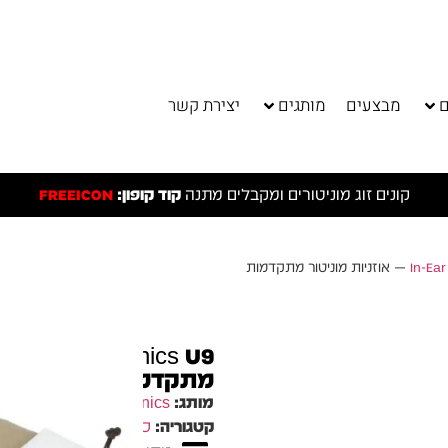
ם
מבצעים
מותגים
יצירת קשר
קונים זוג מוניטורים ומקבלים מתנה
קוד קופון:
FREEICON
nics U9
מתקדמות
מותג:
Stealth Sonics
קטגוריה:
כל המוצרים