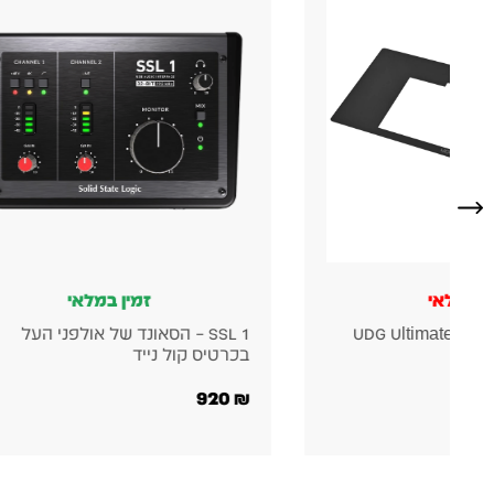
ין במלאי
זמין במלאי
ונד של אולפני העל
ICM 2065 In Ear – אוזניות IN-EAR
אלחוטיות
1,250
₪