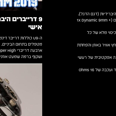
9 דרייברים הי
מערכת היברידית של 9 דרייברים (1x Dynamic 9mm +
אישי
ת תדרים של 18Hz–40,000Hz לכיסוי מלא של כל
מטפלים בתחום הביניים. ש
Klarit לשחרור לחץ אוויר באוזן והפחתת
ושקוף ברמה שמעט אוזניות IEM מגיעות א
פסיבי של עד 26dB להנחתה אפקטיבית של רעשי
משקל נמוך במיוחד של 4.16 גרם לכל צד ועכבה של 16 Ohms