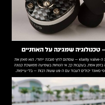
Stealth Sonics פיתחו את ה-Klarity Valve — שסתום לחץ מובנה ייחודי. הוא מאזן את
יה בזמן אמת. בעקבות כך, אי הנוחות בשמיעה ממושכת קטנה
ם לעבוד עם ה-U9 שעות רבות — בלי עייפות.