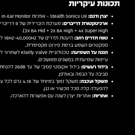
תכונות עיקריות
יצרן ודגם:
Stealth Sonics U9 – אוזניות In-Ear Monitor היברידיות (דגם הדגל).
ארכיטקטורת דרייברים:
2x BA Mid + 2x BA High + 4x Super High).
טווח תדרים רחב:
היענו
ספקטרום השמע ברמת פירוט מקסימלית.
הגנה על השמיעה:
טכנולוגיית y Valve
עייפות שמיעתית בסשנים ממושכים.
בידוד רעשים:
בידוד אקוסטי 
סביבה על הבמה ובאולפן.
משקל ועכבה:
להפעלה קלה מכל מכשיר או נגן.
אחריות:
אחריות יצרן לשנה עם אפשרות להארכה.