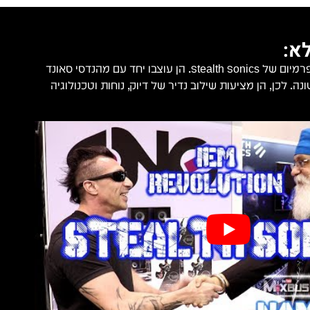
א:
ה-U9 הן אוזניות ה-IEM הפרמיום של Stealth Sonics. הן עוצבו יחד עם מהנדסי סאונד
. לכן, הן מציעות שילוב נדיר של דיוק, נוחות וטכנולוגיה