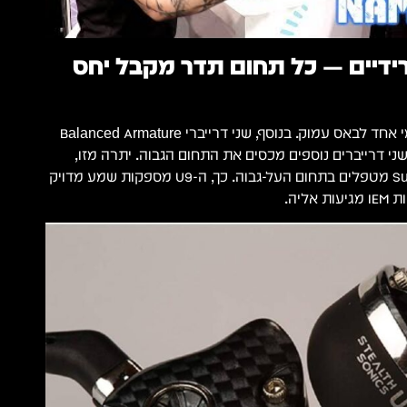
ברידיים — כל תחום תדר מקבל יחס
ה-U9 כוללות דרייבר דינמי אחד לבאס עמוק. בנוסף, שני דרייברי Balanced Armature
ני דרייברים נוספים מכסים את התחום הגבוה. יתרה מזו,
ארבעה דרייברי Super High מטפלים בתחום העל-גבוה. כך, ה-U9 מספקות שמע מדויק
ליה.