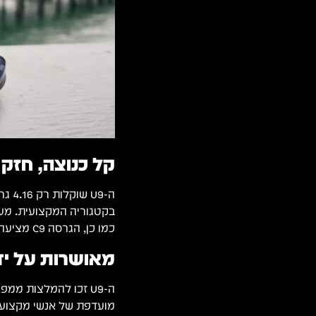
קל כנוצה, חזק
כמו כן, הגרסה C9 מציעה עיצוב מותאם אישית לאוזן עם בידוד של עד 36 דציבל.
מאושרות על יד
ה-U9 זכו להמלצות ממ