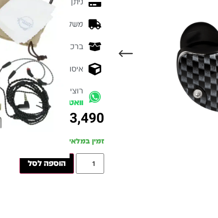
ניתן לשלם עד 10 תשלומים ללא ריבית
משלוח מהיר - זמן אספקה בין 3-5 ימי 
ברכישה מעל 700 ש״ח -
המ
איסוף עצמי מהיר - מקוה ישרא
רוצים להתייעץ עם מומחה
וואטסאפ
₪
3,490
זמין במלאי
הוספה לסל