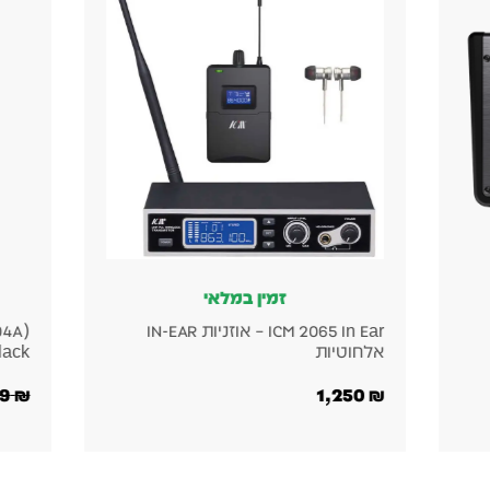
זמין במלאי
(04A) Vicoustic Cinema Round
BTS DB087 מת
Premium Black – פאנל אקוסטי
149
₪
240
₪
299
₪