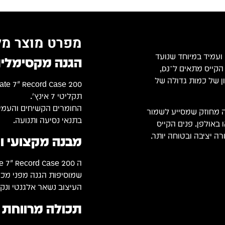
מפרט מוצר מל
ייס קשיח, איכותי ועמיד במיוחד שנועד
הגנה מקסימלי
להגן על אוסף תקליטי ‎7″‎ בצורה מקצועית ובטוחה לאורך זמן. הקייס מתאים ל־DJ,
ן של כמות גדולה של
תקליטי 7 אינץ'.
החומרים הקשיחים והעמידו
בנה מחוזק שמסייע לשמור
בתנאי נסיעה ותנועה.
באולפן. פנים הקייס
 יציבה ובטוחה יותר.
מבנה מקצועי ו
שמוסיפות הגנה מפני מכות
העיצוב נשאר אלגנטי ונקי,
תכולה מרווחת עד 200 תק