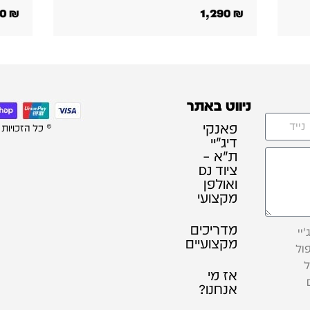
770
₪
ניווט באתר
פאנקי
© כל הזכויות
דיג׳יי
ת"א –
ציוד DJ
ואולפן
מקצועי
מדריכים
יי
מקצועיים
ול
ל
אז מי
אנחנו?