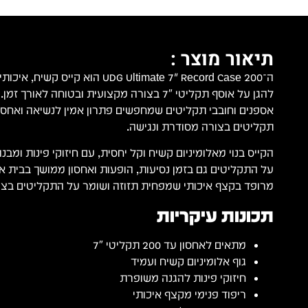
תיאור מוצר :
ה־UDG Ultimate 7" Record Case 200 הוא ק
אספנים וחובבי תקליטים שמחפשים פתרון אמין לנשיאה ואחסו
תקליטים בצורה מסודרת ונגישה.
הקייס בנוי מאלומיניום קשיח וקל יחסית, עם חיזוקי פינות ומ
על התקליטים גם בזמן נסיעות, הופעות ואחסון ממושך בבית או 
מרופד בקצף איכותי שמפחית תזוזה ושומר על התקליטים בצורה
תכונות עיקריות
מתאים לאחסון עד ‎200‎ תקליטי ‎7″‎
גוף אלומיניום קשיח ועמיד
חיזוקי פינות להגנה משופרת
ריפוד פנימי מקצף איכותי