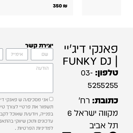
1,290
₪
350
פאנקי דיג'יי
יצירת קשר
| FUNKY DJ
טלפון:
03-
5255255
כתובת:
רח'
אני מסכים/ה ש פאנקי דיג'
תשמור את פרטיי לצורך טיפ
מקווה ישראל 6
בפנייה, ויודע/ת שאוכל לקב
עדכונים ותוכן שיווקי בהתאם
תל אביב
למדיניות הפרטיות .