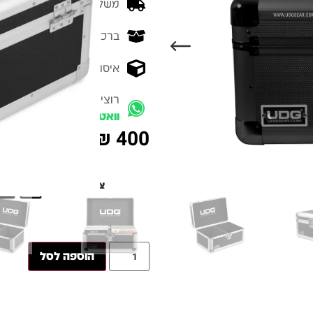
משלוח מהיר - זמן אספקה בין 3-5 ימי 
ברכישה מעל 700 ש״ח -
המ
איסוף עצמי מהיר - מקוה ישרא
רוצים להתייעץ עם מומחה
וואטסאפ
₪
400
צבע
הוספה לסל