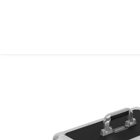
UDG Ultimate 7” Record Case 200 קייס
ם