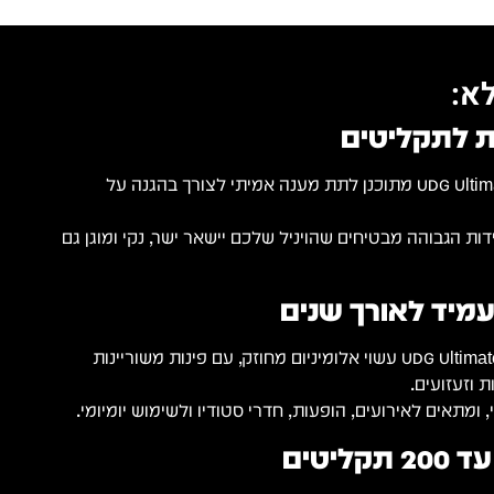
א:
ת לתקליטים
UDG Ultimate 7" Record Case 200 מתוכנן לתת מענה אמיתי לצורך בהגנה על
ת הגבוהה מבטיחים שהויניל שלכם יישאר ישר, נקי ומוגן גם
עמיד לאורך שנים
ה UDG Ultimate 7" Record Case 200 עשוי אלומיניום מחוזק, עם פינות משוריינות
 וזעזועים.
 ומתאים לאירועים, הופעות, חדרי סטודיו ולשימוש יומיומי.
ליטים