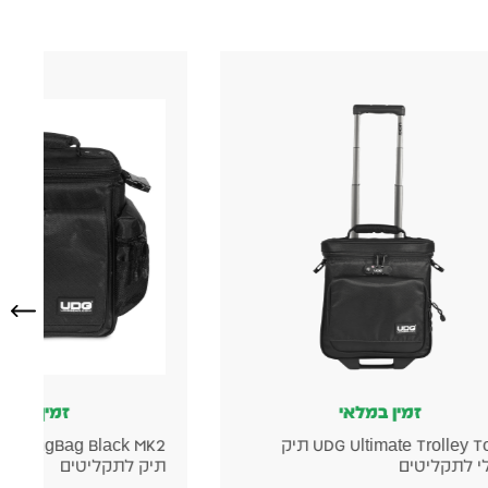
זמין במלאי
 Case 200
UDG Ultimate SlingBag Black MK2
תיק לתקליטים
קייס לתקל