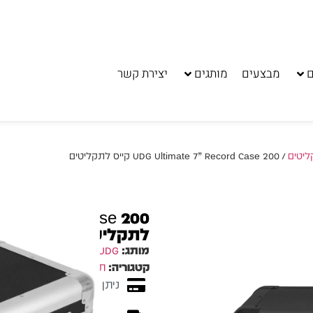
ם
מבצעים
מותגים
יצירת קשר
ליטים
/ UDG Ultimate 7” Record Case 200 קייס לתקליטים
לתקליטים
מותג:
UDG
קטגוריה:
תיקים וארגזים לתקליטי
ניתן לשלם עד 10 תשלומים ללא ריבית