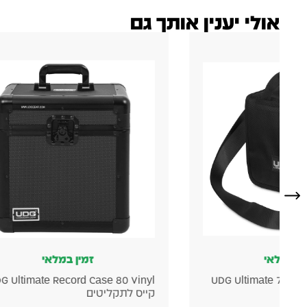
אולי יענין אותך גם
זמין במלאי
זמין במ
SlingBag Trolley Set
UDG Ultimate Record Case 80 Vin
יס לתקליטים
DeLuxe MK2 תיק טרולי לתקליטים