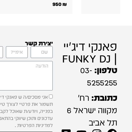
פאנקי דיג'יי
יצירת קשר
| FUNKY DJ
טלפון:
03-
5255255
כתובת:
רח'
אני מסכים/ה ש פאנקי דיג'
תשמור את פרטיי לצורך טיפ
מקווה ישראל 6
בפנייה, ויודע/ת שאוכל לקב
עדכונים ותוכן שיווקי בהתאם
תל אביב
למדיניות הפרטיות .