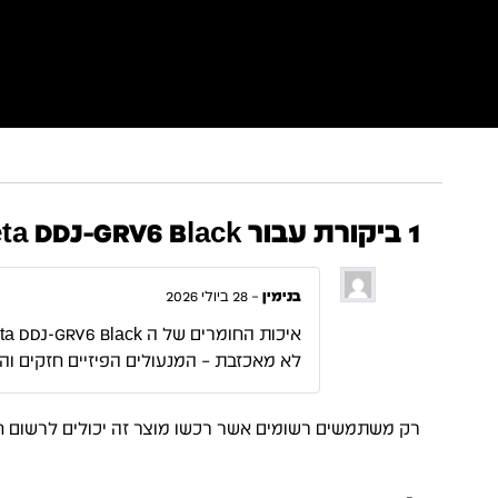
1 ביקורת עבור
Theta DDJ-GRV6 Black
בנימין
–
28 ביולי 2026
איכות החומרים של ה UDG Ultimate Pick Foam Flight Case AlphaTheta DDJ-GRV6 Black
לא מאכזבת – המנעולים הפיזיים חזקים והפ
רק משתמשים רשומים אשר רכשו מוצר זה יכולים לרשום ח