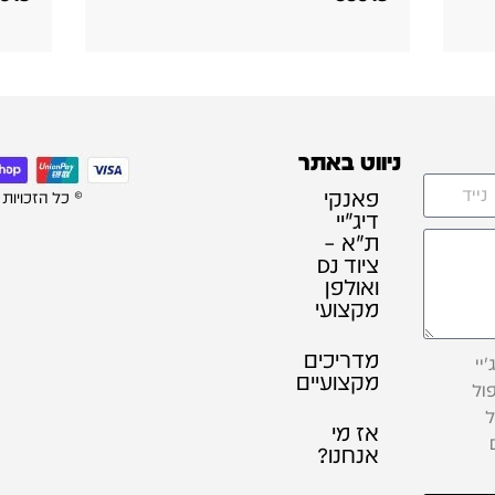
ניווט באתר
פאנקי
© כל הזכויות
דיג׳יי
ת"א –
ציוד DJ
ואולפן
מקצועי
מדריכים
יי
מקצועיים
ול
ל
אז מי
אנחנו?