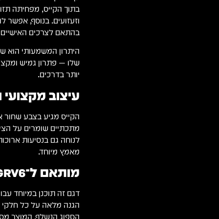
בתוך הקייס, מפחיתה תזו
וזעזועים. בנוסף, אפשר ל
בהתאם לצרכים האישיים של 
היתרון המשמעותי הוא ש
שלו — פתרון גמיש ומקצו
יותר בדרכים.
עיצוב מקצועי ו
הקייס מגיע בצבע שחור א
מתכתיים שומרים על הציוד
לנוחה גם בנסיעות ארוכו
מאמץ מיוחד.
מותאם ל־AlphaTheta DDJ-GRV6
הגנה מלאה על כל חלקי ה
הספוג הנשלף, המוצר מספק פת