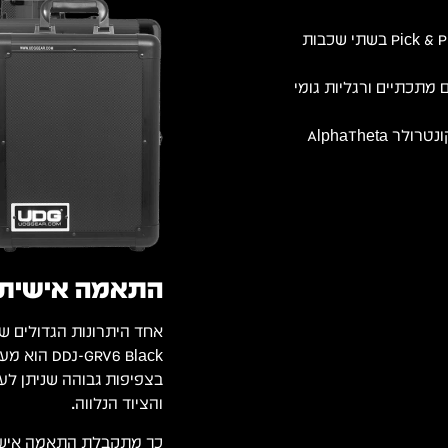
ריפוד קצף בצפיפות גבוהה עם ספוג Pick & Pluck בשתי שכבות
חזקים, צירים מתכתיים ורגליות גומי
הגנה מלאה ושילוב מותאם אישית עבור קונטרולר AlphaTheta
התאמה אישית עם ספוג 
בצפיפות גבוהה שניתן לע
והציוד הנלווה.