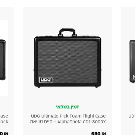
זמין במלאי
Case
UDG Ultimate Aluminum Flight Case
UDG
AlphaTheta XDJ-AZ Black קייס קשיח
XL MK2
1,100
₪
1,100
₪