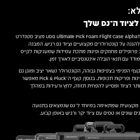
א:
 ה־DJ שלך
ה־UDG Ultimate Pick Foam Flight Case AlphaTheta DDJ-GRV6 Black מציב סטנדרט
גבוה במיוחד בכל הקשור להגנה על קונטרולרים מקצועיים וציוד DJ רגיש. המבנה
פרופילים מחוזקים ופינות מתכת עמידות שמעניקות לקייס
מודד עם תנאי הובלה אינטנסיביים לאורך זמן.
ף הפנימי בצפיפות גבוהה, הקונטרולר נשאר יציב ומוגן גם
בזמן נסיעות, הופעות, טעינות ופריקות תכופות. בנוסף, קצף ה־‎Pick & Pluck‎ מאפשר
תר לציוד ומסייע להפחית תזוזה, לחץ ורעידות במהלך
כך מתקבלת שכבת הגנה מקצועית שמתאימה במיוחד ל־DJ שנמצאים בתנועה
ם שונים או טסים עם ציוד יקר ורגיש באופן קבוע.