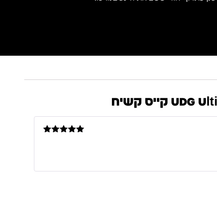
ייס קשיח
דורג
5
מתוך
5