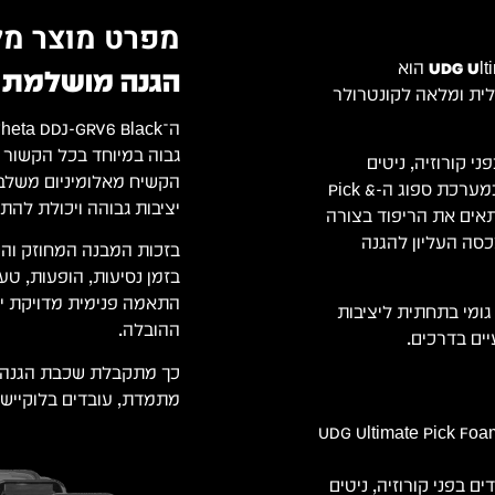
מפרט מוצר מל
UDG Ult
הוא
הגנה מושלמת לציוד
לית ומלאה לקונטרולר
י קורוזיה, ניטים
הקשיח מאלומיניום משלב 
מחוזקים, פינות מעוגלות וצירים מתכתיים חזקים. ייחודו טמון במערכת ספוג ה-Pick &
יציבות גבוהה ויכולת להת
תאים את הריפוד בצורה
סה העליון להגנה
בזכות המבנה המחוזק והקצ
התאמה פנימית מדויקת יו
דדיים חזקים ורגליות גומי בתחתית ליציבות
ההובלה.
מתמדת, עובדים בלוקיישני
UDG Ultimate Pick Foa
 בפני קורוזיה, ניטים