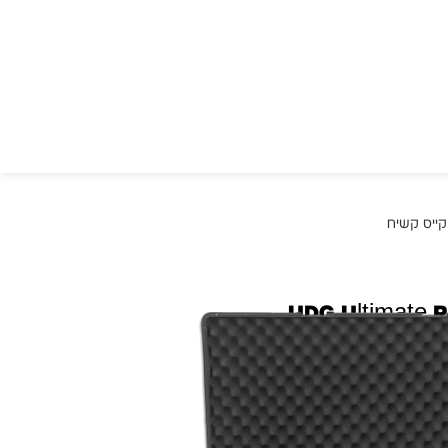
UDG Ultimate P
AlphaTheta DDJ-GRV6 Black קייס