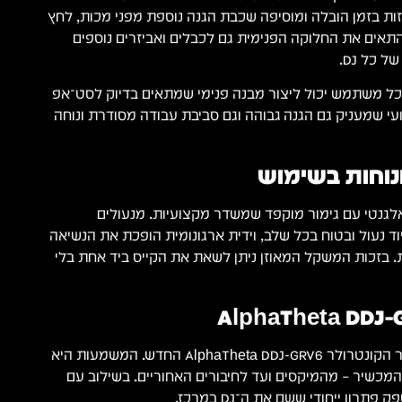
זות בזמן הובלה ומוסיפה שכבת הגנה נוספת מפני מכות, לחץ
התאים את החלוקה הפנימית גם לכבלים ואביזרים נוספים
כל DJ.
כל משתמש יכול ליצור מבנה פנימי שמתאים בדיוק לסט־אפ
עי שמעניק גם הגנה גבוהה וגם סביבת עבודה מסודרת ונוחה
נוחות בשימוש
לגנטי עם גימור מוקפד שמשדר מקצועיות. מנעולים
 נעול ובטוח בכל שלב, וידית ארגונומית הופכת את הנשיאה
ת. בזכות המשקל המאוזן ניתן לשאת את הקייס ביד אחת בלי
דגם זה תוכנן במיוחד עבור הקונטרולר AlphaTheta DDJ-GRV6 החדש. המשמעות היא
מכשיר – מהמיקסים ועד לחיבורים האחוריים. בשילוב עם
רון ייחודי ששם את ה־DJ במרכז.