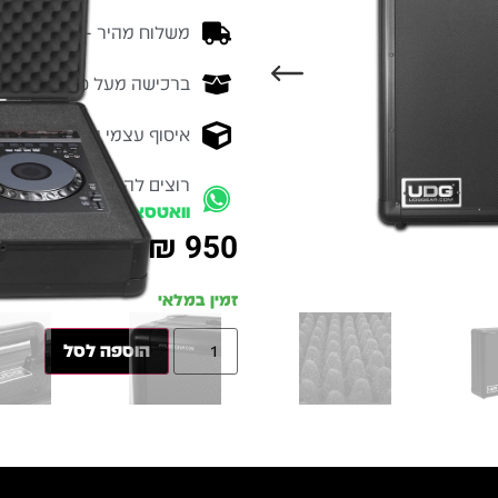
משלוח מהיר - זמן אספקה בין 3-5 ימי 
ברכישה מעל 700 ש״ח -
המ
איסוף עצמי מהיר - מקוה ישרא
רוצים להתייעץ עם מומחה
וואטסאפ
₪
950
זמין במלאי
הוספה לסל