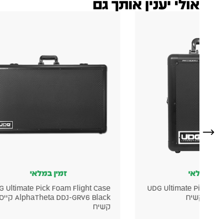
אולי יענין אותך גם
ין במלאי
זמין במלאי
 Ultimate Pick Foam Flight Case
UDG Ultimate Pick Fo
AlphaTheta DDJ-GRV6 Black קייס
AlphaTheta CDJ-3000X – קייס נשיאה
690
₪