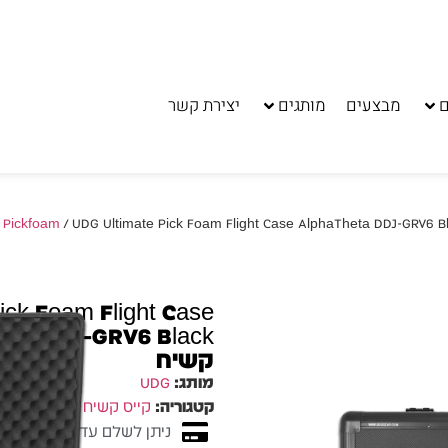
ם
מבצעים
מותגים
יצירת קשר
UDG Ultimate Pick Foam Flight Case AlphaTheta DDJ-GRV6 Bla קייס קשיח
ick Foam Flight Case
קשיח
מותג:
UDG
קטגוריה:
קייס קשיח קל Pickfoam
ניתן לשלם עד 10 תשלומים ללא ריבית