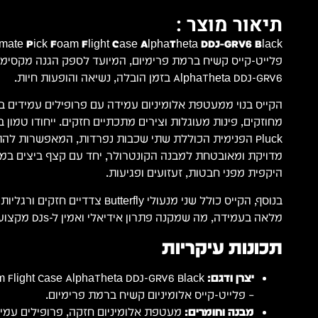
תיאור מוצר :
imate Pick Foam Flight Case AlphaTheta DDJ-GRV6 Black
פלייט-קייס קשיח ברמת פרימיום, המיועד לספק הגנה מקסימ
AlphaTheta DDJ-GRV6 בזמן הובלה, נשיאה והופעות חיות.
הקייס בנוי ממעטפת אלומיניום עמידה עם פרופילים עמידים בפנ
Pluck הפנימית הכוללת שתי שכבות נפרדות, המאפשרות לה
מדויקת ומאובטחת למבנה הקונטרולר, יחד עם קצף ביצים במכ
היקפית מפני חבטות, זעזועים ופגיעות.
בנוסף, הקייס כולל שני מנעולי Butterfly צ
מלאה בעמידה, מה שמקנה פתרון אידיאלי ואמין ל-DJs מקצועיים בדרכים.
תכונות עיקריות
יצרן ודגם:
m Flight Case AlphaTheta DDJ-GRV6 Black
– פלייט-קייס אלומיניום קשיח ברמת פרימיום.
מבנה וחומרים:
מעטפת אלומיניום חזקה, פרופילים עמידים