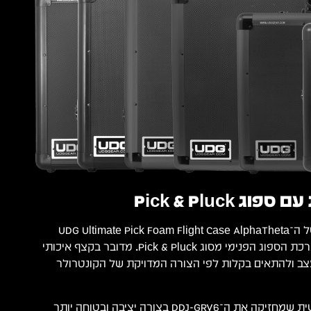
Pick & Pluck
אחד היתרונות הגדולים של ה־UDG Ultimate Pick Foam Flight Case AlphaTheta
DDJ-GRV6 Black הוא מערכת הספוג הפנימי מסוג ‎Pick & Pluck‎. מדובר בקצף איכותי
צב ולהתאים בקלות לפי הצורה המדויקת של הקונטרולר
כך מתקבלת התאמה אישית שמחזיקה את ה־DDJ-GRV6 בצורה יציבה ובטוחה יותר