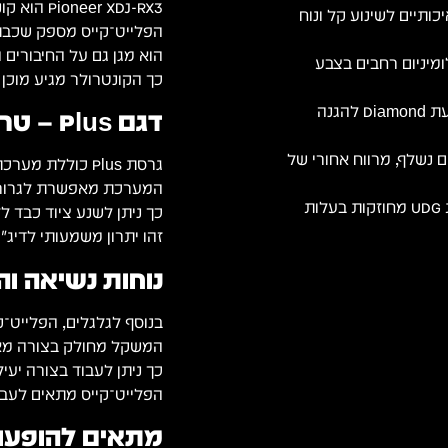
Pioneer XDJ-RX3 הוא קונטרולר All-in-One מתקדם עם מסך גדול ורכיבים רגישים.
ים מובנים עם מיסבי Inline Skate איכותיים לשינוע קל ונוח
הפלייט־קייס מספק שכבת 
הוא מגן גם על החיבורים ה
 פרופילי אלומיניום רחבים בצבע
כך הקונטרולר מגיע מוכן
ריפוד קצף EVA בצפיפות גבוהה עם הטבעת Diamond להגנה
דגם Plus – טרולי וגלגלים מובנים
 נשלף, מרווח אחורי של
גרסת Plus כוללת מערכת טרולי עם גלגלים חזקים.
המערכת מאפשרת לגרור א
סוגר פרפר שקוע עם מנגנון נעילה וידיות UDG מחוזקות בעלות
כך ניתן לשנע ציוד כבד ל
זהו יתרון משמעותי לדיג׳
נוחות נשיאה ו
בנוסף לגלגלים, הפלייט־קי
המשקל מחולק בצורה מאוז
כך ניתן לעבוד בצורה יעיל
הפלייט־קייס מתאים לעבוד
מתאים להופעות