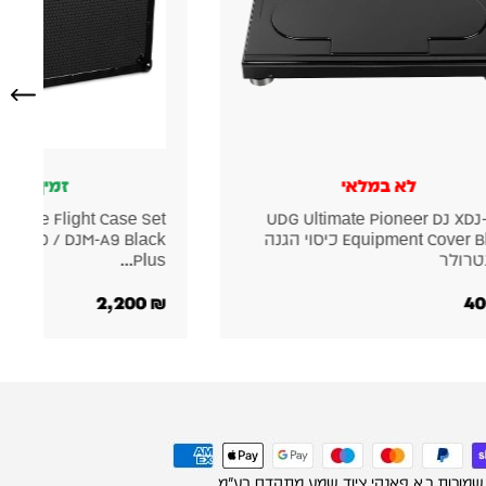
לא במלאי
זמין במלא
timate Flight Case Set
UDG Ultimate Pioneer DJ XDJ
Equipment Cover Black כיסוי הגנה
J-3000 / DJM-A9 Black
טרולר
Plus...
2,200
₪
 שמורות ר.א פאנקי ציוד שמע מתקדם בע"מ