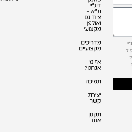
דיג׳יי
ת"א –
ציוד DJ
ואולפן
מקצועי
מדריכים
יי
מקצועיים
ול
ל
אז מי
אנחנו?
תמיכה
יצירת
קשר
תקנון
אתר