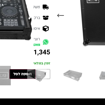
משלוח מהיר - זמן אספקה בין 3-5 ימי 
ברכישה מעל 700 ש״ח -
המ
איסוף עצמי מהיר - מקוה ישרא
רוצים להתייעץ עם מומחה
וואטסאפ
₪
1,345
זמין במלאי
הוספה לסל