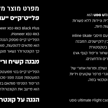
מפרט מוצר מל
UDG Ulti
הוא
פלייט־קייס ייעודי לקונט
ית וניידות ללא פשרות
Pioneer XDJ-RX3.
דגם ה-Plus מציע פתרון שינוע מתקדם הכולל גלגלים מובנים עם מיסבי Inline Skate
הפלייט־קייס מספק הגנה מ
ן לוקיישנים. המבנה
הוא מתאים להופעות, מועדו
יפוי למינציה בטקסטורת
כך הקונטרולר נשאר מוגן 
Honeycomb "Stage Grip", פרופילי אלומיניום מחוזקים בצבע שחור וריפוד קצף EVA
ים והלחצנים.
מבנה קשיח ורי
נשלף, ומרווח אחורי של
הפלייט־קייס בנוי ממעטפת
גרי פרפר שקועים וידיות
המעטפת מגנה מפני מכות, 
הריפוד הפנימי מותאם במדויק 
הוא מייצב את הקונטרולר 
הגנה על קונטרולר All-in-One
UDG Ultimate Flight Ca