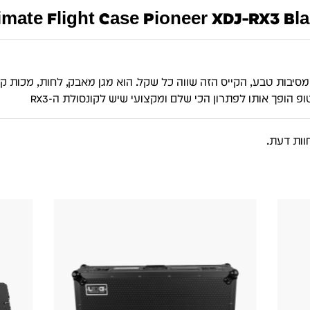
UDG Ultimate Flight Case Pioneer XDJ-RX) – פ
ונים ומסיבות טבע, הקייס הזה שווה כל שקל. הוא מגן מאבק, לחות, מכות
ופ הופך אותו לפתרון הכי שלם ומקצועי שיש לקונסולת ה-RX3
וות דעת.