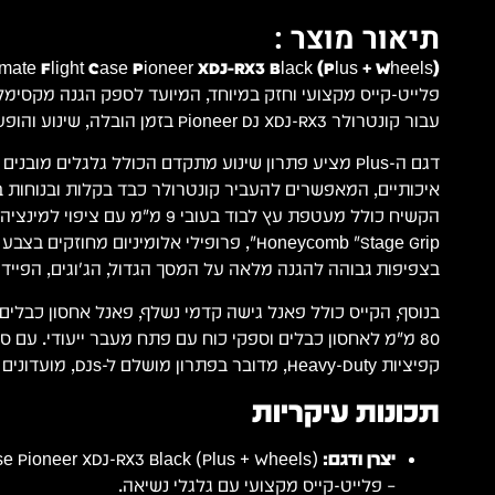
תיאור מוצר :
mate Flight Case Pioneer XDJ-RX3 Black (Plus + Wheels)
פלייט-קייס מקצועי וחזק במיוחד, המיועד לספק הגנה מקסימל
עבור קונטרולר Pioneer DJ XDJ-RX3 בזמן הובלה, שינוע והופעות חיות.
איכותיים, המאפשרים להעביר קונטרולר כבד בקלות ובנוחות בי
הקשיח כולל מעטפת עץ לבוד בעובי 9 מ"מ עם צ
בצפיפות גבוהה להגנה מלאה על המסך הגדול, הג'וגים, הפיידר
בנוסף, הקייס כולל פאנל גישה קדמי נשלף, פאנל אחסון כבלים 
80 מ"מ לאחסון כבלים וספקי כוח עם פתח מעבר ייעודי. עם סו
קפיציות Heavy-Duty, מדובר בפתרון מושלם ל-DJs, מועדונים וטכנאי במה.
תכונות עיקריות
יצרן ודגם:
se Pioneer XDJ-RX3 Black (Plus + Wheels)
– פלייט-קייס מקצועי עם גלגלי נשיאה.