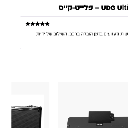
לייט-קייס
דורג
5
מתוך
 קשות וזעזועים בזמן הובלה ברכב. השילוב של ידיות
5