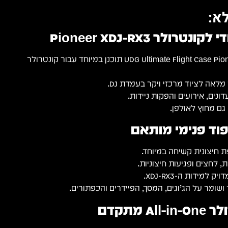
א:
רולר Pioneer XDJ-RX3
UDG Ultimate Flight Case Pioneer XDJ-RX3 Black Plus תוכנן במיוחד עבור קונטרולר
לאה לציוד מרכזי ויקר בעמדת DJ.
נים, אירועים והפקות ניידות.
גם מחוץ לאולפן.
פוד פנימי מותאם
 חיצונית קשיחה במיוחד.
לחצים ופגיעות חיצוניות.
למידות ה-XDJ-RX3.
ושומר על הג’וגים, המסך, הפיידרים והכפתורים.
 מתקדם