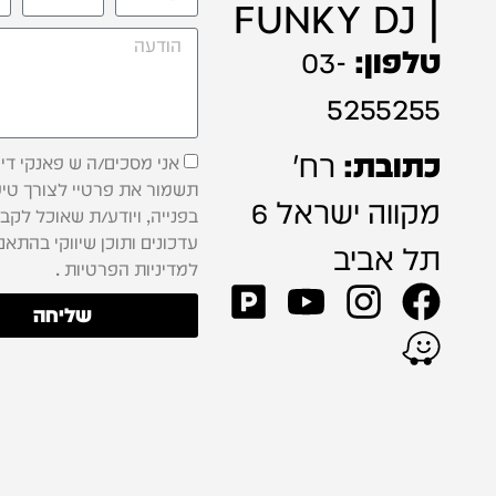
| FUNKY DJ
טלפון:
03-
5255255
כתובת:
רח'
אני מסכים/ה ש פאנקי דיג'
תשמור את פרטיי לצורך טיפ
מקווה ישראל 6
בפנייה, ויודע/ת שאוכל לקב
עדכונים ותוכן שיווקי בהתאם
תל אביב
למדיניות הפרטיות .
שליחה