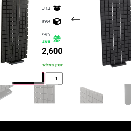
ברכישה מעל 700 ש״ח -
המ
איסוף עצמי מהיר - מקוה ישרא
רוצים להתייעץ עם מומחה
וואטסאפ
₪
2,600
זמין במלאי
הוספה לסל