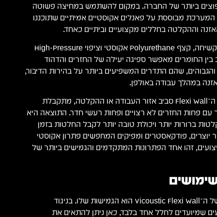
פוצים ביותר של החברה. במקום להשתמש במחיצה פשוטה
ם, המערכת מבוססת על פאנלים אקוסטיים אמיתיים שתוכננו
אזנה וההקלטה בחללים מקצועיים וביתיים כאחד.
המבנה משלב ליבת MDF קשיחה, קצף Polyurethane אקוסטי וציפוי High-Pressure
 השילוב בין החומרים מאפשר ספיגה יעילה של החזרים והדהוד
והגבוהים, שהם התדרים המשפיעים ביותר על בהירות הדיבור,
זנה במהלך עבודה באולפן.
כאשר מציבים את יחידות ה־Flexi Wall סביב אזור העבודה או ההקלטה, מתקבלת
עם פחות החזרים לא רצויים ופחות רעשי חדר. התוצאה היא
קלטות ברורות יותר ויכולת טובה יותר לקבל החלטות בזמן
ר יוצרים, פודקאסטרים ומפיקים המחפשים פתרון אקוסטי
צועים, זהו אחד הפתרונות המתקדמים והגמישים ביותר של
שימושים
אחד היתרונות הבולטים של ה־Vicoustic Flexi Wall הוא הגמישות שלו. בניגוד
ים שמיועדים לחלל אחד בלבד, כאן ניתן להתאים את