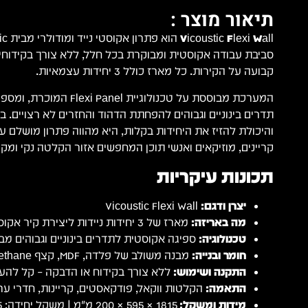
תיאור מוצר :
Vicoustic Flexi Wall
סביבת עבודה אקוסטית ומבוקרת בכל חלל, ללא צורך בקידוחי
קבועה על הקירות. כל מארז כולל 3 יחידות עצמאיות.
המערכת מבוססת על טכנולוגיית nel
תדרים בינוניים וגבוהים להפחתת הדהוד והחזרים לא רצויים. ב
והיכולת להזיז את היחידות בקלות, היא מהווה פתרון מושלם 
קריינים, מוזיקאים ואנשי תוכן המחפשים אזור הקלטה נקי ומקצ
תכונות עיקריות
יצרן ודגם:
Vicoustic Flexi Wall
מה באריזה:
מארז של 3 יחידות ניידות ליצירת קיר אקוסטי עצמאי.
טכנולוגיה:
ספיגה אקוסטית לתדרים בינוניים וגבוהים מבוססת Panel
חומר ובנייה:
מבנה משולב של פלדה, MDF, קצף Polyurethane וציפוי HPL.
התקנה ושימוש:
ללא צורך בקידוח או הדבקה – קל להעברה
התאמה:
הקלטות ווקאל, פודקאסטים, קריינות, חדרי ערי
מידות ומשקל:
1815 × 595 × 200 מ"מ | משקל יחידה: 3.65 ק"ג.