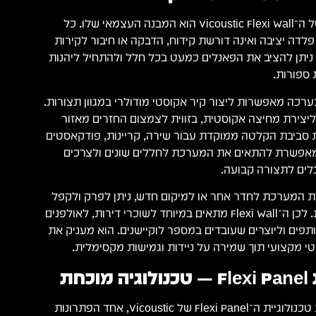
אחד היתרונות הגדולים של ה־Vicoustic Flexi Wall הוא המבנה העצמאי שלו. כל
דה יציבה ואינה דורשת קידוח, הדבקה או חיבור לקירות
ניתן להציב את הפאנלים כמעט בכל חלל ולהתחיל ליהנות
 ספורות.
רכה מאפשרות ליצור קיר אקוסטי מודולרי במגוון תצורות.
 ליצירת מחיצה אקוסטית, בזווית לצמצום החזרים מאזור
 בצורת U ליצירת סביבת הקלטה ממוקדת עבור שירה, קריינות, פודקאסטים
ו מאפשרת להתאים את המערכת לחללים שונים ולצרכים
לים לתצורה קבועה.
ת המערכת לחדר אחר או למיקום חדש, ניתן לפרק ולקפל
את היחידות בקלות יחסית. לכן ה־Flexi Wall מתאים במיוחד לשוכרי דירות, לאולפנים
תפים וליוצרים שעובדים במספר לוקיישנים. הוא מעניק את
י מקצועי תוך שמירה על ניידות וגמישות מקסימלית.
חת
בלב ה־Flexi Wall נמצאת טכנולוגיית ה־Flexi Panel של Vicoustic, אחד הפתרונות