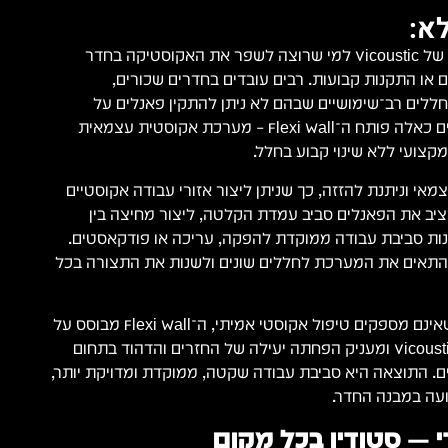
א:
ה־Flexi Wall הוא הפתרון של Vicoustic למי שרוצה לשפר את האקוסטיקה בחדר
ם או התקנות קבועות. רבים עובדים בחדרים שכורים,
חללים רב־שימושיים שבהם לא ניתן להתקין פאנלים על
הקירות. בדיוק עבור מצבים כאלה פותח ה־Flexi Wall – מערכת אקוסטית עצמאית
צועי ללא שינוי קבוע בחלל.
מאי וניתנת להזזה, כך שניתן ליצור אזורי עבודה אקוסטיים
יב את הפאנלים סביב עמדת הקלטה, ליצור מחיצה בין
בנות סביבת עבודה ממוקדת להפקה, עריכה או פודקאסטים.
תאים את המערכת לחללים שונים ולשנות את התצורה בכל
בניגוד לפתרונות זמניים שאינם מספקים טיפול אקוסטי אמיתי, ה־Flexi Wall מבוסס על
טכנולוגיות הספיגה של Vicoustic ומעניק הפחתה יעילה של החזרים והדהוד בתחום
ים. התוצאה היא סביבת עבודה שקטה, ממוקדת ומדויקת יותר,
עה במבנה החדר.
 — סטודיו בכל מקום