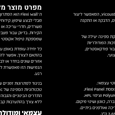
מפרט מוצר מל
הוא פתרון אקוסטי נייד ומודולרי מבית Vicoustic, המאפשר ליצור
ם, הדבקה או התקנה
מבלי לבצע שיפוץ, קידוחי
משרדים, חדרי עריכה או 
Flexi Pa המוכרת, ומספקת ספיגה יעילה של
שמספקת טיפול אקוסטי מק
זכות המודולריות
עבור פודקאסטרים,
כל יחידה עומדת באופן עצ
ועי.
בהתאם לצורך. אפשר להצ
אזורים שונים בחדר או ל
הגמישות הזו מאפשרת לה
רגע.
Flexi .
התדרים הבינוניים והגבוה
, כוונון ושינוי מיקום.
ללא צורך בהתערבות קבו
כה ואולפנים ביתיים.
עצמאי ומודולרי