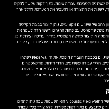
 משתנים ולסביבות עבודה שונות. בתוך דקות אפשר להקים
קד, לשנות את התצורה או להעביר את המערכת לחלל אחר
תאים למגוון רחב של שימושים מקצועיים. ניתן ליצור סביבת הקלטה
נות פינת פודקאסט עם פחות החזרים ורעשי חדר, לשפר את
הפקה או ליצור מחיצה אקוסטית בחדרי עריכה ויצירת תוכן.
כל משתמש יכול להתאים את סידור הפאנלים בדיוק לצורת
היכולת להגיב במהירות לשינויים בסביבת העבודה הופכת את ה־Flexi Wall לפתרון
תיים, חללי עבודה משותפים, חדרי חזרות, פודקאסטרים
וקיישנים. במקום להיות מוגבלים לחלל אחד או לתצורה
פול אקוסטי מקצועי וגמיש שמתאים את עצמו לצרכים
רה.
אחד היתרונות המרכזיים של ה־Vicoustic Flexi Wall הוא הפשטות שבה ניתן להקים
ירוק מתבצעים בתוך דקות ספורות, ללא צורך בכלי עבודה