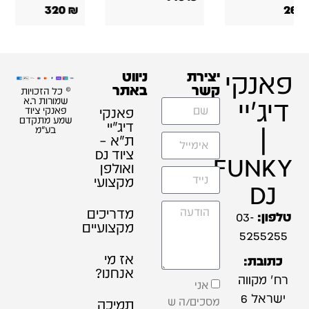
320
₪
269
פאנקי
יצירת
ניווט
קשר
באתר
© כל הזכויות
דיג'יי
שמורות ר.א
פאנקי
פאנקי ציוד
שמע מתקדם
דיג׳יי
|
בע"מ
ת"א –
ציוד DJ
FUNKY
ואולפן
מקצועי
DJ
מדריכים
טלפון:
03-
מקצועיים
5255255
אז מי
כתובת:
אנחנו?
רח' מקווה
אני
ישראל 6
מסכים/ה ש
תמיכה