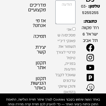
מדריכים
טלפון:
03-
מקצועיים
5255255
אז מי
כתובת:
אנחנו?
רח' מקווה
אני
ישראל 6
מסכים/ה ש
תמיכה
תל אביב
פאנקי דיג'יי
תשמור את
יצירת
קשר
פרטיי לצורך
טיפול
תקנון
בפנייה,
אתר
ויודע/ת
שאוכל לקבל
תקנון
עדכונים
הנגישות
ותוכן שיווקי
באתר
בהתאם
למדיניות
פרטיות
באתר נעשה שימוש בקובצי Cookies לצורך שיפור חוויית הגלישה, התאמת
הפרטיות .
התוכן וניתוח ביצועי האתר — כדי להעניק לכם חוויית קנייה מהירה ונוחה