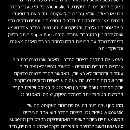
נמוכים המוכרים והוותיקים של Vicoustic. כל מי שעבד בחדר
ביתי או באולפן שלא עבר טיפול אקוסטי מכיר את התופעה:
הבסים מצטברים בפינות, תדרים מסוימים נשמעים חזקים מדי
בעוד אחרים נעלמים, והמיקס שנשמע מצוין בחדר אחד נשמע
שונה לחלוטין במערכת אחרת. ה־Super Bass 90 פותח בדיוק
כדי להתמודד עם הבעיות הללו ולספק סביבת האזנה מאוזנת
ומדויקת יותר.
באמצעות התקנה בפינות החדר – האזור שבו מצטברת רוב
אנרגיית התדרים הנמוכים – הפאנל מסייע לצמצם גלים
עומדים ותהודות לא רצויות, ומאפשר לקבל תמונה מדויקת
יותר של תחום הבס. התוצאה היא באסים הדוקים ומבוקרים
יותר, הפרדה טובה יותר בין האלמנטים במיקס ויכולת לקבל
החלטות בטוחות יותר במהלך הפקה, מיקס ומאסטרינג.
מהניסיון שלנו בעבודה עם פתרונות האקוסטיקה של
Vicoustic, טיפול נכון בפינות החדר הוא אחד הצעדים
המשמעותיים ביותר לשיפור האקוסטיקה בחלל. לכן ה־Super
Bass 90 נחשב לבחירה פופולרית בקרב אולפנים ביתיים, חדרי