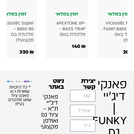
זמין במלאי
זמין במלאי
זמין במלאי
Vicoustic Super
APEXTONE XP-
Vicoustic Me
Bass 90 –
BASS TRAP –
Fuser Bass Tr
לוכד באס
מלכודת באס
מלכודת בס
ולפן
מקצועית
140
₪
320
₪
269
פאנקי
יצירת
ניווט
קשר
באתר
© כל הזכויות
דיג'יי
שמורות ר.א
פאנקי
פאנקי ציוד
שמע מתקדם
דיג׳יי
|
בע"מ
ת"א –
ציוד DJ
FUNKY
ואולפן
מקצועי
DJ