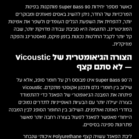
כאשר מספר יחידות Super Bass 90 מותקנות בפינות
המרכזיות של החדר, ניתן להשיג באסים מאוזנים ומבוקרים
יותר, להפחית את השפעת הגלים העומדים ולשפר את אמינות
המוניטורינג. התוצאה היא סביבת עבודה מדויקת יותר, שבה
קל יותר לקבל החלטות נכונות בזמן מיקס, מאסטרינג והפקה
מוזיקלית.
הצורה הגיאומטרית של Vicoustic
— לא סתם קצף
ה־Super Bass 90 אינו מבוסס רק על חומר סופג, אלא על
שילוב בין חומרי גלם ותכנון אקוסטי מתקדם. Vicoustic
פיתחה את המבנה הגיאומטרי של הפאנל כדי להתמודד
בצורה יעילה יותר עם הבעיות האופייניות לתדרים נמוכים
בחדרי האזנה ואולפנים. השילוב בין החומר הסופג לבין המבנה
הייחודי מאפשר לפאנל לפעול בצורה רחבה יותר מאשר
פתרונות ספיגה בסיסיים.
ליבת הפאנל עשויה קצף Polyurethane איכותי שנבחר