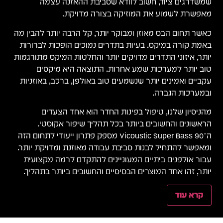
שמשדרגים ציוד, חשוב לוודא שסביבת ההאזנה עצמה
מאפשרת לשמוע את המוזיקה בצורה מדויקת.
כאשר תחום הבס מאוזן ומבוקר יותר, קל הרבה יותר להבין מה
באמת קורה במיקס. בעיות בתדרים נמוכים הופכות לברורות
יותר, איזוני התדרים מדויקים יותר והחלטות המיקס מתורגמות
טוב יותר למערכות שמע אחרות. התוצאה היא מיקסים
עקביים ואמינים יותר שנשמעים טוב באולפן, ברכב, באוזניות
ובמערכות הגברה.
מהניסיון שלנו, טיפול בפינות החדר הוא אחד הצעדים
הראשונים והחשובים ביותר בכל תהליך שיפור אקוסטי.
ה־Vicoustic Super Bass 90 מספק פתרון ייעודי לתחום הזה
ומאפשר להתחיל לבנות סביבת עבודה מאוזנת ומדויקת יותר.
עבור אולפנים ביתיים המעוניינים להתקדם לרמה מקצועית
יותר, זהו אחד המוצרים הבסיסיים והחשובים ביותר בתהליך.
קרא עוד