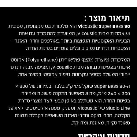
תיאור מוצר :
Vicoustic Super Bass 90
הוא מלכודת בס מקצועית, מסיבית
ועוצמתית מבית Vicoustic, המיועדת להתמודד עם אחת
הבעיות האקוסטיות הנפוצות ביותר באולפנים וחדרי האזנה –
הצטברות תדרים נמוכים וגלים עומדים בפינות החדר.
המלכודת מיוצרת מקצף פוליאוריתן (Polyurethane) אקוסטי
איכותי בצפיפות גבוהה מבית Vicoustic, ומציעה מבנה הנדסי
ייחודי המשלב מספר עקרונות טיפול אקוסטי במוצר אחד.
ה-Super Bass 90 שוקל 1.15 ק"ג בלבד ובמידות של 600 ×
300 × 340 מ"מ, מה שמאפשר התקנה פשוטה ומהירה
בפינות החדר. הוא משתלב באופן טבעי לצד מוצרי סדרת
Studio Line של Vicoustic, ומעניק מענה אולטימטיבי לאולפני
הקלטה, חדרי מיקס וחדרי האזנה השואפים לקבלת תמונת
סאונד נקייה, מאוזנת ומדויקת.
תכונות עיקריות