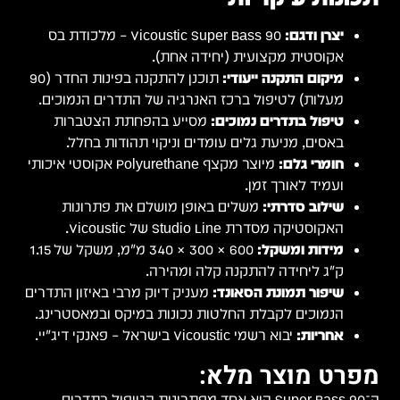
יצרן ודגם:
Vicoustic Super Bass 90 – מלכודת בס
אקוסטית מקצועית (יחידה אחת).
מיקום התקנה ייעודי:
תוכנן להתקנה בפינות החדר (90
מעלות) לטיפול ברכז האנרגיה של התדרים הנמוכים.
טיפול בתדרים נמוכים:
מסייע בהפחתת הצטברות
באסים, מניעת גלים עומדים וניקוי תהודות בחלל.
חומרי גלם:
מיוצר מקצף Polyurethane אקוסטי איכותי
ועמיד לאורך זמן.
שילוב סדרתי:
משלים באופן מושלם את פתרונות
האקוסטיקה מסדרת Studio Line של Vicoustic.
מידות ומשקל:
600 × 300 × 340 מ"מ, משקל של 1.15
ק"ג ליחידה להתקנה קלה ומהירה.
שיפור תמונת הסאונד:
מעניק דיוק מרבי באיזון התדרים
הנמוכים לקבלת החלטות נכונות במיקס ובמאסטרינג.
אחריות:
יבוא רשמי Vicoustic בישראל – פאנקי דיג׳יי.
מפרט מוצר מלא:
ה־Super Bass 90 הוא אחד מפתרונות הטיפול בתדרים