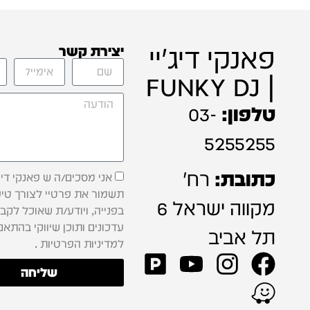
פאנקי דיג'יי
יצירת קשר
| FUNKY DJ
טלפון:
03-
5255255
כתובת:
רח'
אני מסכים/ה ש פאנקי דיג'
תשמור את פרטיי לצורך טיפ
מקווה ישראל 6
בפנייה, ויודע/ת שאוכל לקב
עדכונים ותוכן שיווקי בהתאם
תל אביב
למדיניות הפרטיות .
שליחה