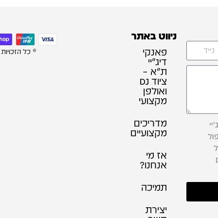
ניווט באתר
פאנקי
© כל הזכויות
דיג׳יי
ת"א –
ציוד DJ
ואולפן
מקצועי
מדריכים
יי
מקצועיים
ול
ל
אז מי
אנחנו?
תמיכה
יצירת