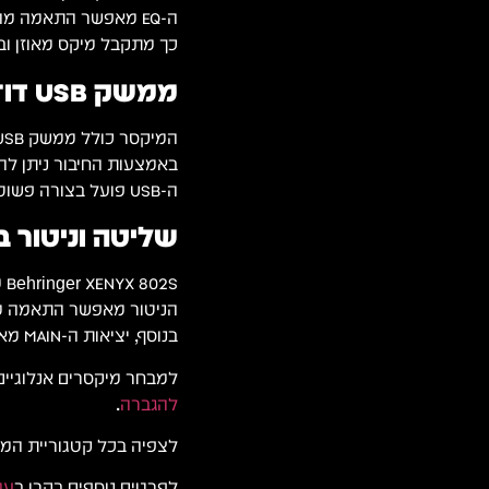
ה-EQ מאפשר התאמה מהירה של הסאונד בהתאם לסוג הקול או הכלי.
כך מתקבל מיקס מאוזן וברו
ממשק USB דו־כיווני
המיקסר כולל ממשק USB מובנה להעברת אודיו דו־כיוונית בין המיקסר למחשב.
באמצעות החיבור ניתן להקליט ישירות 
ה-USB פועל בצורה פשוטה ומתאים לעבודה יומיומית.
שליטה וניטור 
Behringer XENYX 802S מציע שליטה ישירה בעוצמות וניטור דרך יציאת האוזניות.
הניטור מאפשר התאמה מיי
בנוסף, יציאות ה-MAIN מאפשרות חיבור לרמקולים מוגברים או למערכת הגברה.
למבחר מיקסרים אנלוגיים, 
להגברה
.
לצפיה בכל קטגוריית המ
לפרטים נוספים בקרו ב
עמ