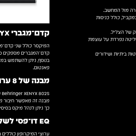
מקביל, כולל כניסות
קדם־מגברי XENYX לערוצי המיקרופון
ית עם שליטה נפרדת על עוצמת
המיקסר כולל שני קדם־מגברי XENYX לערוצי המ
קדם־המגברים מספקים סאונ
ת ביתיות ושידורים
בנוסף, ניתן להשתמש במיק
פאנטום.
מבנה של 8 ערוצים גמישים
Behringer XENYX 802S כולל שני ערוצי מיקרופון מונו וערוצי Line סטריאופוניים.
מבנה זה מאפשר חיבור מיקר
כך ניתן לנהל מיקס בסיסי
EQ דו־פסי לשליטה בסיסית בסאונד
ערוצי המיקרופון כוללים EQ דו־פסי לשליטה בתדרים נמוכים וגבוהים.