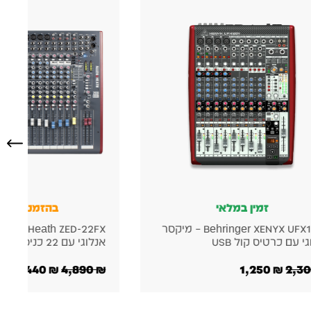
בהזמנה מוקדמת
זמין במלא
Allen & Heath ZED-22FX – מיקסר
ם 22 כניסות
הופעות
2,528
₪
2,786
₪
4,440
₪