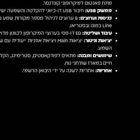
מתח פאנטום למיקרופוני קונדנסר.
ממשק USB:
חיבור USB דו-כיווני להקלטה והשמעה ישירה מול המחשב.
כניסות וערוצים:
8 ערוצים לניהול מספר מקורות שמע ב
Line במונו ובסטריאו.
עיבוד ושליטה:
EQ דו-פסי בערוצי המיקרופון לכוונון מדויק של הצליל.
יציאות וניטור:
יציאות Main ויציאת אוזניות ייעוד
השמע.
שימושים ומבנה:
מתאים לפודקאסטים, סטרימינג, הקלטו
חיים במארז שולחני נוח.
אחריות:
אחריות לשנה על ידי היבואן הרשמי.