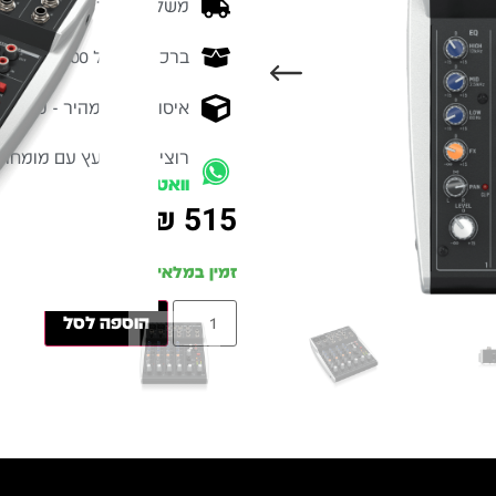
משלוח מהיר - זמן אספקה בין 3-5 ימי 
ברכישה מעל 700 ש״ח -
המ
איסוף עצמי מהיר - מקוה ישרא
רוצים להתייעץ עם מומחה
וואטסאפ
₪
515
זמין במלאי
הוספה לסל