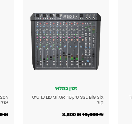
זמין במלאי
טיס
Behringer XENYX UFX1204 – מיקסר
אנלוגי עם כרטיס קול USB
אנלוגי ע
4,890
₪
1,250
₪
2,300
₪