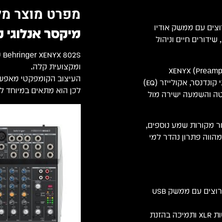
מפרט מוצר מל
סר אנלוגי קומפקטי בן 8 ערוצים עם ממשק אודיו
מיקסר אנלוגי ק
שידורים חיים וניהול
2S
ומקצועית קלה.
המיקסר מצויד בשני ערוצי מיקרופון הכוללים קדם-מגברים (Preamps) XENYX
העיצוב הקומפקטי מאפשר 
איכותיים בעלי רעש עצמי נמוך, הזנת מתח פאנטום למיקרופוני קונדנסר, אקולייזר (EQ)
לכן הוא מתאים במיוחד לא
וממשק USB דו-כיווני להקלטה והשמעה ישירה מול
במונו ובסטריאו לחיבור מקורות שמע נוספים,
ה שמהווה פתרון נהדר למי
Behringer XENYX 802S – מיקסר אנלוגי 8 ערוצים עם ממשק USB
שני קדם-מגברי XENYX איכותיים עם כניסות XLR ותמיכה בהזנת