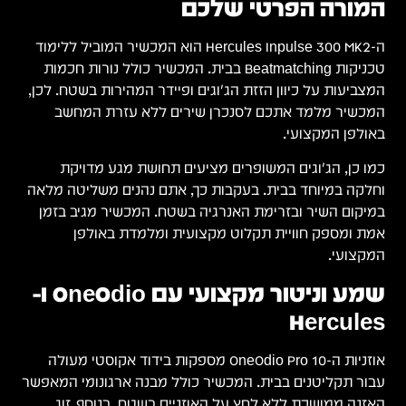
המורה הפרטי שלכם
ה-Hercules Inpulse 300 MK2 הוא המכשיר המוביל ללימוד
טכניקות Beatmatching בבית. המכשיר כולל נורות חכמות
המצביעות על כיוון הזזת הג'וגים ופיידר המהירות בשטח. לכן,
המכשיר מלמד אתכם לסנכרן שירים ללא עזרת המחשב
באולפן המקצועי.
כמו כן, הג'וגים המשופרים מציעים תחושת מגע מדויקת
וחלקה במיוחד בבית. בעקבות כך, אתם נהנים משליטה מלאה
במיקום השיר ובזרימת האנרגיה בשטח. המכשיר מגיב בזמן
אמת ומספק חוויית תקלוט מקצועית ומלמדת באולפן
המקצועי.
שמע וניטור מקצועי עם OneOdio ו-
Hercules
אוזניות ה-OneOdio Pro 10 מספקות בידוד אקוסטי מעולה
עבור תקליטנים בבית. המכשיר כולל מבנה ארגונומי המאפשר
האזנה ממושכת ללא לחץ על האוזניים בשטח. בנוסף, זוג