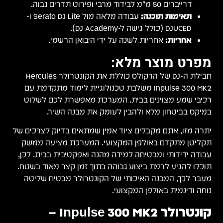
דרייברים 50 מ"מ לבידוד מרבי ופירוט תדרים גבוה.
תאימות תוכנה:
עבודה מלאה מול Serato DJ Lite ו-
DJUCED (כולל גישה ל-DJ Academy).
אחריות:
אחריות לשנה על ידי היבואן הרשמי.
מפרט מוצר מלא:
חבילת ה-DJ של הרקולס כוללת את הקונטרולר Hercules
Inpulse 300 MK2 משלבת טכנולוגיית לימוד מתקדמת עם
רכיבי שמע מצוינים בבית. המערכת מאפשרת לכם לשלוט
במיקס בביטחון מלא ולהבין לעומק את מבנה השיר.
יתרה מזו, אתם מקבלים ציוד אמין שמתאים בדיוק לצרכים של
תקליטן מתקדם באולפן המקצועי. המערכת מציעה ממשק
עבודה ידידותי ומבטיחה למידה מהנה ואפקטיבית בבית. לכן,
תוכלו להגיע לרמת ביצוע גבוהה בתוך זמן קצר מאוד בשטח.
מעבר לכך, המבנה האיכותי של הקונטרולר מבטיח שליטה
נוחה ודינמית באולפן המקצועי.
קונטרולר Inpulse 300 MK2 –