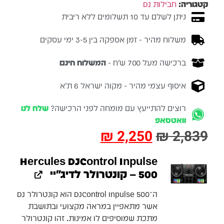
קטגוריה:
חבילות DJ
ניתן לשלם עד 10 תשלומים ללא ריבית
משלוח מהיר - זמן אספקה בין 3-5 ימי עסקים
ברכישה מעל 700 ש״ח -
המשלוח חינם
איסוף עצמי מהיר - מקוה ישראל 6 ת״א
רוצים להתייעץ עם מומחה לפני הרכישה?
שלח לנו
וואטסאפ
₪
2,250
₪
2,839
Hercules DJControl Inpulse
500 – קונטרולר לדיג׳יי
ה־DJControl Inpulse 500 הוא קונטרולר DJ
אשר מתאפיין במראה מקצועי ובתושבת
מתכת שמוסיפים לו אמינות. זהו קונטרולר