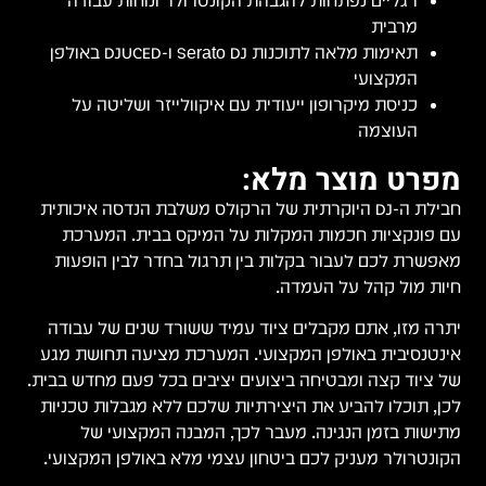
רגליים נפתחות להגבהת הקונטרולר ונוחות עבודה
מרבית
תאימות מלאה לתוכנות Serato DJ ו-DJUCED באולפן
המקצועי
כניסת מיקרופון ייעודית עם איקוולייזר ושליטה על
העוצמה
מפרט מוצר מלא:
חבילת ה-DJ היוקרתית של הרקולס משלבת הנדסה איכותית
עם פונקציות חכמות המקלות על המיקס בבית. המערכת
מאפשרת לכם לעבור בקלות בין תרגול בחדר לבין הופעות
חיות מול קהל על העמדה.
יתרה מזו, אתם מקבלים ציוד עמיד ששורד שנים של עבודה
אינטנסיבית באולפן המקצועי. המערכת מציעה תחושת מגע
של ציוד קצה ומבטיחה ביצועים יציבים בכל פעם מחדש בבית.
לכן, תוכלו להביע את היצירתיות שלכם ללא מגבלות טכניות
מתישות בזמן הנגינה. מעבר לכך, המבנה המקצועי של
הקונטרולר מעניק לכם ביטחון עצמי מלא באולפן המקצועי.