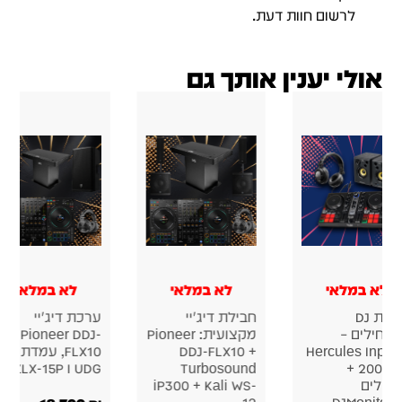
לרשום חוות דעת.
אולי יענין אותך גם
לא במלאי
לא במלאי
לא במלאי
חבילת DJ
חבילת דיג'יי
ערכת דיג'יי
תחילים –
מקצועית: Pioneer
Pioneer DDJ-
Hercules Inpul
DDJ-FLX10 +
FLX10, עמדת
200 MK2 +
Turbosound
UDG ו ZLX-15P
קולים
iP300 + Kali WS-