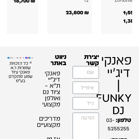
18,700
₪
12
DJMonitor 
23,600
₪
1,556
1,380
פאנקי
יצירת
ניווט
קשר
באתר
© כל הזכויות
דיג'יי
שמורות ר.א
פאנקי
פאנקי ציוד
שמע מתקדם
דיג׳יי
|
בע"מ
ת"א –
ציוד DJ
FUNKY
ואולפן
מקצועי
DJ
מדריכים
טלפון:
03-
מקצועיים
5255255