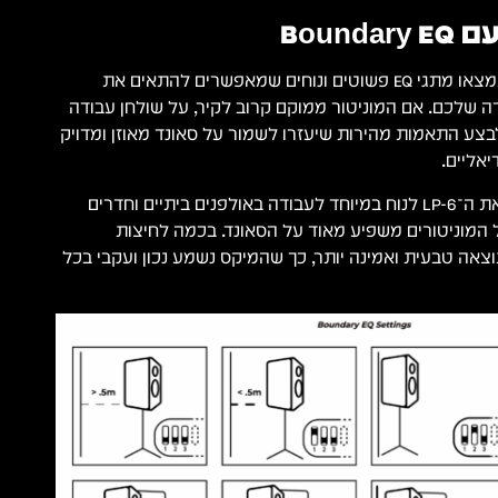
Boun
בגב ה־LP-6 2nd Wave תמצאו מתגי EQ פשוטים ונוחים שמאפשרים להתאים את
ה שלכם. אם המוניטור ממוקם קרוב לקיר, על שולחן עבודה
צע התאמות מהירות שיעזרו לשמור על סאונד מאוזן ומדויק
יאליים.
האפשרות הזאת הופכת את ה־LP-6 לנוח במיוחד לעבודה באולפנים ביתיים וחדרים
המוניטורים משפיע מאוד על הסאונד. בכמה לחיצות
אה טבעית ואמינה יותר, כך שהמיקס נשמע נכון ועקבי בכל