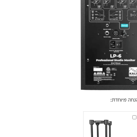
עסקים
שלוח חינם
ל 6 ת״א
 לפני הרכישה?
שלח לנו
נחה מיוחדת:
IsoAcoustics
ISO-
155
–
זוג