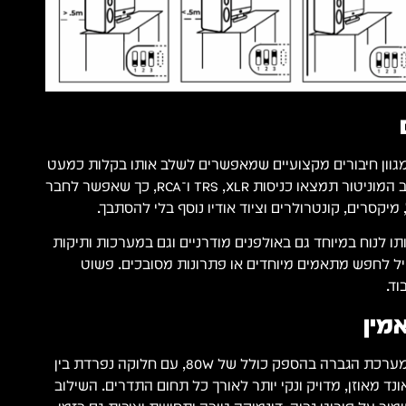
LP-6 2n כולל מגוון חיבורים מקצועיים שמאפשרים לשלב אותו בקלות כמעט
בכל מערכת אולפנית. בגב המוניטור תמצאו כניסות XLR, ‏TRS ו־RCA, כך שאפשר לחבר
 מיקסרים, קונטרולרים וציוד אודיו נוסף בלי להסתבך.
 לנוח במיוחד גם באולפנים מודרניים וגם במערכות ותיקות
יל לחפש מתאמים מיוחדים או פתרונות מסובכים. פשוט
ד.
ה־LP-6 2nd Wave כולל מערכת הגברה בהספק כולל של 80W, עם חלוקה נפרדת בין
נד מאוזן, מדויק ונקי יותר לאורך כל תחום התדרים. השילוב