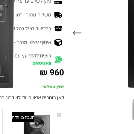
ניתן לשלם עד 10 תשלומים ללא ריבית
משלוח מהיר - זמן אספקה בין 3-5 ימי 
ברכישה מעל 700 ש״ח -
המ
איסוף עצמי מהיר - מקוה ישרא
רוצים להתייעץ עם מומחה
וואטסאפ
₪
960
זמין במלאי
כאן בוחרים אפשרויות לשדרוג בה
Kali
הטבה מיוחדת
Audio
LP-
6
2nd