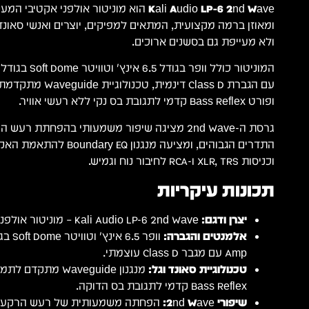
Kali Audio LP-6 2nd Wave
הוא מוניטור אולפני אקטיבי המענ
ומאוזן ברמה מקצועית, המתאים למפיקים, יוצרים ואנשי סאונ
ולא מעייפת גם בסשנים ארוכים.
עם הגברת Class D דינמ
ופורט Bass Reflex קדמי לתגובת בס נקי ללא רעשי אוויר.
גרסת ה-2nd Wave מציגה שיפור משמעותי בהפחתת ר
התדרים הגבוהים, ומציעה מנגנו
וכניסות XLR, TRS ו-RCA לחיבור נוח וגמיש.
תכונות עיקריות
יצרן ודגם:
Kali Audio LP-6 2nd Wave – מוניטור אולפני אקטיבי מבוקש.
אלמנטים והגברה:
Amp עם מגבר Class D עוצמתי.
טכנולוגיית סאונד וגל:
מנגנון Waveguide מ
Bass Reflex קדמי לתגובת בס הדוקה.
שיפורי 2nd Wave: