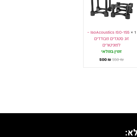
סטנדים
מבודדים
למוניטורים
IsoAcoustics ISO-155 –
×
1
זוג סטנדים מבודדים
למוניטורים
זמין במלאי
500
₪
550
₪
א: