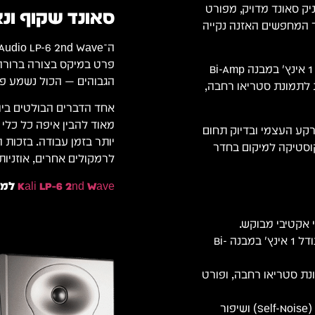
יק סאונד מדויק, מפורט
סאונד שקוף ונ
ד המחפשים האזנה נקייה
פרט במיקס בצורה ברורה 
המוניטור כולל וופר בגודל 6.5 אינץ' וטוויטר Soft Dome בגודל 1 אינץ' במבנה Bi-Amp
הגבוהים — הכול נשמע פת
ית, טכנולוגיית Waveguide מתקדמת לתמונת סטריאו רחבה,
מאוד להבין איפה כל כלי
עש הרקע העצמי ובדיוק תחום
יותר בזמן עבודה. בזכות 
ן Boundary EQ להתאמת האקוסטיקה למיקום בחדר
לרמקולים אחרים, אוזניות
Kali LP-6 2nd Wave
למה 
וופר 6.5 אינץ' וטוויטר Soft Dome בגודל 1 אינץ' במבנה Bi-
תקדם לתמונת סטריאו רחבה, ופורט
הפחתה משמעותית של רעש הרקע (Self-Noise) ושיפור