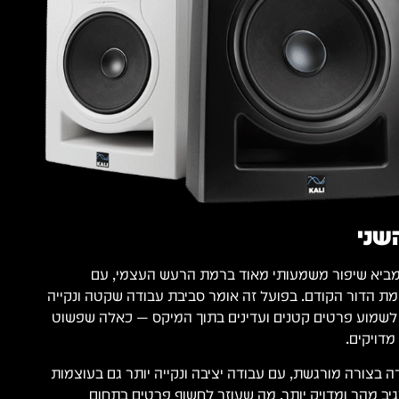
שני
ור השני של סדרת LP מביא שיפור משמעותי מאוד ברמת הרעש העצמי, עם
 של עד 12dB לעומת הדור הקודם. בפועל זה אומר סביבת עבודה שקטה ונקייה
 לשמוע פרטים קטנים ועדינים בתוך המיקס — כאלה שפשוט
מדויקים.
בצורה מורגשת, עם עבודה יציבה ונקייה יותר גם בעוצמות
מגיב מהר ומדויק יותר, מה שעוזר לחשוף פרטים בתחום