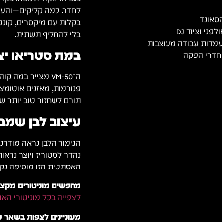
לחדר. כמה קליקים—והעמד
הסאונד
בקלות עם מיקסרים, קונטר
בלי להחליף תשתית.
עמדות עבודה מעוצבות
במת סטריאו יצי
ה־VM-50 מצייר ב
פנורמות, מאזנים אוטומצי
תורם לשחזור טוב יותר של
עיצוב לבן שמב
הגימור הלבן נראה מודרנ
נהדר לסטוריז ויוצר נרא
האסתטית הזו מוסיפה נקו
מחפשים מוניטורים מקצוע
לצפייה בכל מוניטורי האו
מעוניינים לצפות בשאר 