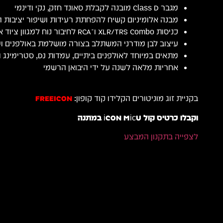
מגבר Class D מובנה לקבלת סאונד חזק, נקי ודינמי
מבנה אלומיניום קשיח להפחתת רעידות ושיפור יציבות 
כניסות XLR/TRS Combo ו־RCA לחיבור נוח למגוון ציוד אולפני וציוד DJ
עיצוב לבן מודרני המשתלב בצורה מושלמת באולפנים ו
מתאים במיוחד לאולפנים ביתיים, עמדות DJ, סטרימינג וחדרי הפקה
אחריות מלאה לשנה על ידי היבואן הרשמי
בקניית זוג מוניטורים הקלידו קוד קופון:
FREEICON
וקבלו כרטיס קול iCON MicU במתנה
לצפייה בתקנון המבצע