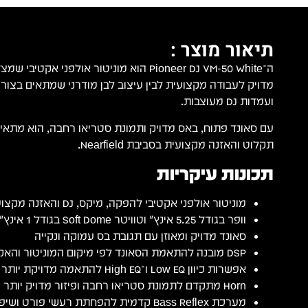
תיאור מוצר :
ה־Pioneer DJ VM-50 White הוא מוניטור אולפני אק
מדויק לעבודה מקצועית לבין עיצוב לבן מודרני שמתאים בצו
ועמדות DJ מעוצבות.
עם סאונד פתוח, באס מדויק ותמונת סטריאו רחבה, הוא מתאי
תקלוט והאזנה מקצועית בסביבת Nearfield.
תכונות עיקריות
מוניטור אולפני אקטיבי להפקה, מיקס, DJ והאזנה מקצועית
וופר בגודל 5.25 אינץ׳ וטוויטר Soft Dome בגודל 1 אינץ׳
סאונד מדויק ומאוזן עם תגובת בס עמוקה ונקייה
DSP מובנה להתאמת הסאונד לפי מיקום המוניטור והאקוסטיקה בחדר
אפשרות כיוון Low EQ ו־High EQ להתאמה מדויקת יותר של הסאונד
Horn מתקדם לתמונת סטריאו רחבה ופיזור מדויק יותר של התדרים הגבוהים
מערכת Bass Reflex קדמית להפחתת רעשי פורט ושיפור תגובת הנמוכים