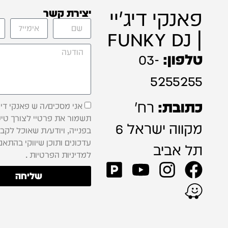
פאנקי דיג'יי
יצירת קשר
| FUNKY DJ
טלפון:
03-
5255255
כתובת:
רח'
אני מסכים/ה ש פאנקי דיג'
תשמור את פרטיי לצורך טיפ
מקווה ישראל 6
בפנייה, ויודע/ת שאוכל לקב
עדכונים ותוכן שיווקי בהתאם
תל אביב
למדיניות הפרטיות .
שליחה