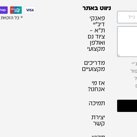
ניווט באתר
פאנקי
© כל הזכויות
דיג׳יי
ת"א –
ציוד DJ
ואולפן
מקצועי
מדריכים
יי
מקצועיים
ול
ל
אז מי
אנחנו?
תמיכה
יצירת
קשר