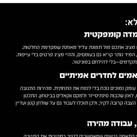
א:
מדה קומפקטית
Pioneer DJ VM-50 White מציב אתכם מול תמונת צליל מאוזנת שמקדמת החלטות.
המיד נותר קריא גם בעומסים, וההיי מציג פרטים בלי עייפות.
תקדמים—בלי להילחם במוניטור.
מים לחדרים אמיתיים
קוטר 5" מספק עומק נמוכים נוכח בלי לנפח את התחתית. מהירות התגובה
 לאזן שכבות סינתיסייזר ולמקם ווקאלים בביטחון. התכנון
צבה קרובה לקיר, ולכן תוכלו לעבוד גם על שולחן קטן ועדיין
עבודה מהירה
 התאמה נגישים שמאפשרים לטייב במהירות את התגובה