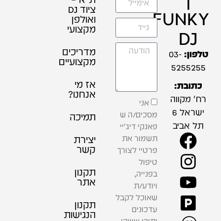
ציוד DJ
FUNKY
ואולפן
מקצועי
DJ
מדריכים
טלפון:
03-
מקצועיים
5255255
אז מי
כתובת:
אנחנו?
רח' מקווה
אני
ישראל 6
מסכים/ה ש
תמיכה
תל אביב
פאנקי דיג'יי
תשמור את
יצירת
קשר
פרטיי לצורך
טיפול
תקנון
בפנייה,
אתר
ויודע/ת
שאוכל לקבל
תקנון
עדכונים
הנגישות