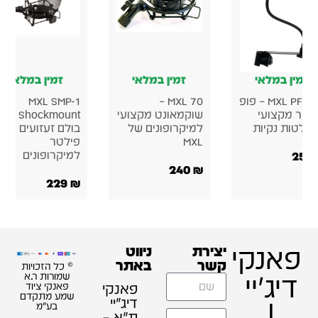
זמין במלאי
זמין במלאי
זמין במלאי
MXL PF-003 – פופ
MXL 70 –
MXL SMP-1
לטר מקצועי
שוקמאונט מקצועי
Shockmount –
קלטות נקיות
למיקרופונים של
בולם זעזועים ופופ
MXL
פילטר
250
למיקרופונים
240
₪
229
₪
פאנקי
יצירת
ניווט
קשר
באתר
© כל הזכויות
דיג'יי
שמורות ר.א
פאנקי
פאנקי ציוד
שמע מתקדם
דיג׳יי
|
בע"מ
ת"א –