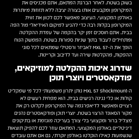
בשוק בשטח. לאחר הברגת המתאם, אתם מכניסים את
המיקרופון ומקבעים אותו בצורה יציבה ללא תזוזות מיותרות
באולפן המקצועי. העיצוב מאפשר לכם לכוון את זווית
המיקרופון בקלות רבה כדי להגיע למיקום האידיאלי מול הפה
בבית. אתם חוסכים זמן יקר בהקמה של עמדת ההקלטה
ומתחילים לעבוד בתוך שניות ספורות בשטח. הממשק הנוח
הופך את ה-MXL 57 לאביזר ורסטילי שמתאים לכל סוגי
ההפקות, מהקלטות שירה ועד לדיבוב וקריינות.
שדרוג איכות ההקלטה למוזיקאים,
פודקאסטרים ויוצרי תוכן
ה-MXL 57 Shockmount נותן יתרון משמעותי לכל מי שמקליט
קולות או כלי נגינה רגישים בבית. הוא מפחית רעשים לא
רצויים ומאפשר לדיאפרגמה של המיקרופון לקלוט רק את
מקור הסאונד הרצוי בשטח. יוצרי תוכן ופודקאסטרים נהנים
מצליל ברור ומקצועי בלי צורך בעריכה מוגזמת או בתיקונים
דיגיטליים באולפן המקצועי. המתאם עוזר לכם להפיק תוצאות
שנשמעות כאילו הוקלטו באולפן יוקרתי, גם אם אתם עובדים