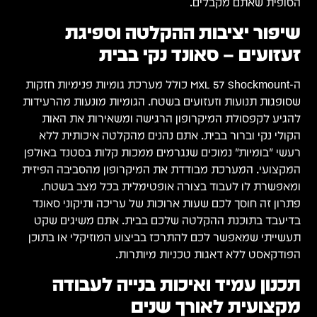
הסופית שאתם מקבלים.
שיפור יציבות ההקלטה וספיגת
זעזועים – סאונד נקי בבית
ה-MXL 57 Shockmount כולל מערכת גומיות פנימיות חזקות
שסופגות תנועות וזעזועים בשטח. הגומיות מונעות מהרעידות
להגיע לקפסולת המיקרופון הרגישה ומשאירות את האות
הקולי נקי וברור בבית. אתם נהנים מהקלטה איכותית ללא
רעשי "בומיות" נמוכים שנגרמים ממכות קלות בסטנד באולפן
המקצועי. המערכת מבודדת את המיקרופון מהסביבה הפיזית
ומאפשרת לו לעבוד בצורה אופטימלית בכל מצב בשטח.
פתרון זה חוסך לכם שעות ארוכות של עריכה ותיקוני סאונד
בדיעבד בתוכנת ההקלטה שלכם בבית. אתם משיגים שקט
תעשייתי שמאפשר לכם להתרכז בביצוע המוזיקלי או בתוכן
הפודקאסט ללא דאגות טכניות מיותרות.
תכנון עמיד ואיכות בנייה לעבודה
מקצועית לאורך שנים