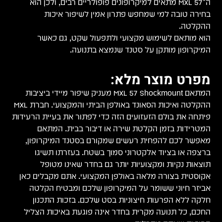
ה־MXL 57 מתאים למיקרופונים פופולריים רבים, ולכן הוא
בחירה טובה למי שמחפש פתרון אמין לשיפור איכות
ההקלטה.
הוא מותאם לשימוש מקצועי ולתפעול שקט, גם כאשר
המיקרופון מותקן על סטנד שנמצא בתנועה.
מפרט מוצר מלא:
המתאם MXL 57 Shockmount מעניק שיפור מיידי ביציבות
ההקלטה ואיכות הסאונד באולפן הביתי והמקצועי. חברת MXL
פיתחה את בולם הזעזועים הזה כדי לפתור את בעיית הרעידות
המטרידות בזמן הקלטת שירה או דיבור בבית. המתאם
מאפשר לכם להפחית רעשים שמקורם בסטנד המיקרופון,
ברצפה או בציוד אלקטרוני סמוך בשטח. בעזרתו תשיגו
תוצאות נקיות ומקצועיות יותר גם בחדר שאינו מטופל
אקוסטית בצורה מלאה באולפן המקצועי. אתם מקבלים כאן
אביזר חיוני ששומר על המיקרופון שלכם ומבטיח הקלטה
חלקה ללא הפרעות חיצוניות בסט שלכם. בזכות התכנון
החכם, כל תנועה מקרית בחדר אינה פוגעת באיכות הצליל